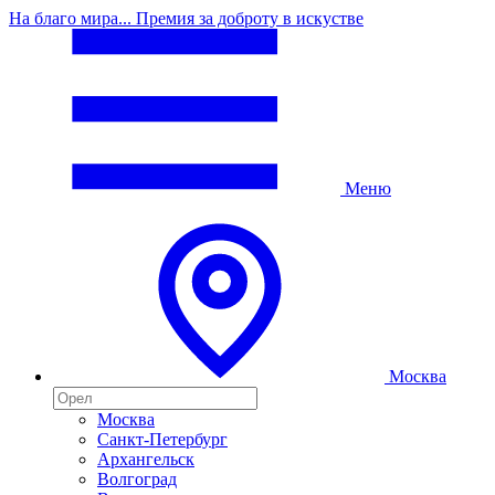
На благо мира... Премия за доброту в искустве
Меню
Москва
Москва
Санкт-Петербург
Архангельск
Волгоград