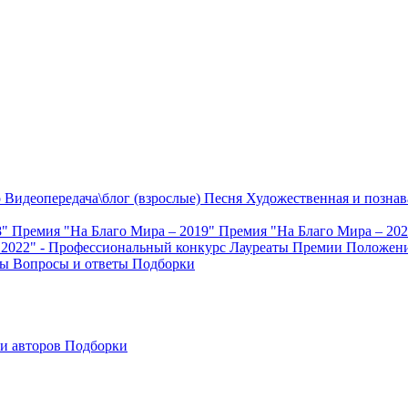
о
Видеопередача\блог (взрослые)
Песня
Художественная и познав
8"
Премия "На Благо Мира – 2019"
Премия "На Благо Мира – 20
 2022" - Профессиональный конкурс
Лауреаты Премии
Положени
ты
Вопросы и ответы
Подборки
и авторов
Подборки