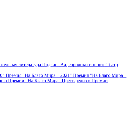
ательная литература
Подкаст
Видеоролики и шортс
Театр
20"
Премия "На Благо Мира – 2021"
Премия "На Благо Мира –
е о Премии "На Благо Мира"
Пресс-релиз о Премии