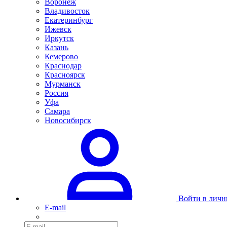
Воронеж
Владивосток
Екатеринбург
Ижевск
Иркутск
Казань
Кемерово
Краснодар
Красноярск
Мурманск
Россия
Уфа
Самара
Новосибирск
Войти в личн
E-mail