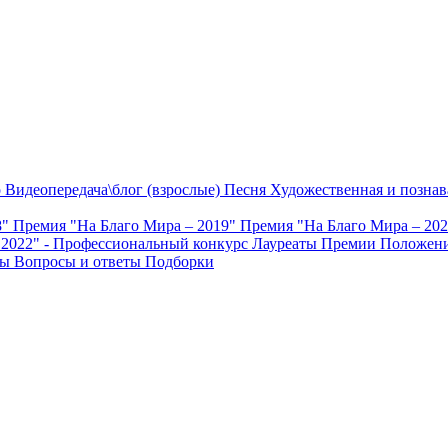
о
Видеопередача\блог (взрослые)
Песня
Художественная и познав
8"
Премия "На Благо Мира – 2019"
Премия "На Благо Мира – 20
 2022" - Профессиональный конкурс
Лауреаты Премии
Положени
ты
Вопросы и ответы
Подборки