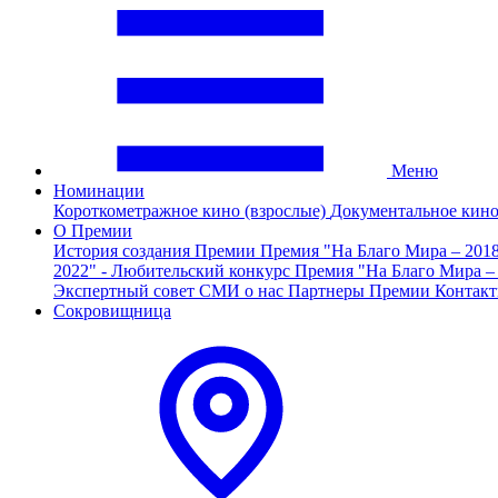
Меню
Номинации
Короткометражное кино (взрослые)
Документальное кин
О Премии
История создания Премии
Премия "На Благо Мира – 201
2022" - Любительский конкурс
Премия "На Благо Мира –
Экспертный совет
СМИ о нас
Партнеры Премии
Контак
Сокровищница