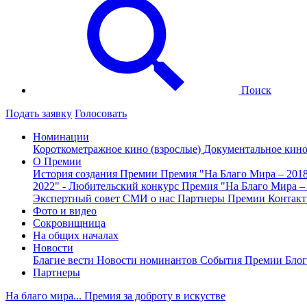
Поиск
Подать заявку
Голосовать
Номинации
Короткометражное кино (взрослые)
Документальное кин
О Премии
История создания Премии
Премия "На Благо Мира – 201
2022" - Любительский конкурс
Премия "На Благо Мира –
Экспертный совет
СМИ о нас
Партнеры Премии
Контак
Фото и видео
Сокровищница
На общих началах
Новости
Благие вести
Новости номинантов
События Премии
Блог
Партнеры
На благо мира... Премия за доброту в искустве