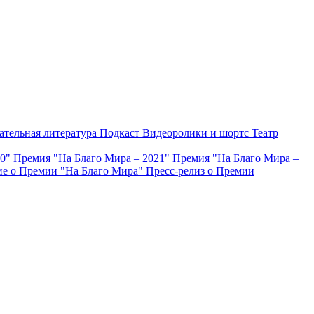
ательная литература
Подкаст
Видеоролики и шортс
Театр
20"
Премия "На Благо Мира – 2021"
Премия "На Благо Мира –
е о Премии "На Благо Мира"
Пресс-релиз о Премии