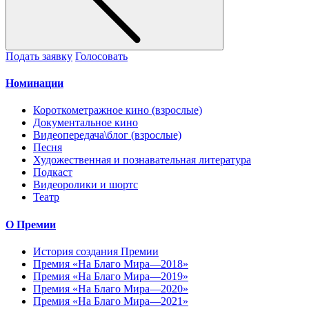
Подать заявку
Голосовать
Номинации
Короткометражное кино (взрослые)
Документальное кино
Видеопередача\блог (взрослые)
Песня
Художественная и познавательная литература
Подкаст
Видеоролики и шортс
Театр
О Премии
История создания Премии
Премия «На Благо Мира—2018»
Премия «На Благо Мира—2019»
Премия «На Благо Мира—2020»
Премия «На Благо Мира—2021»