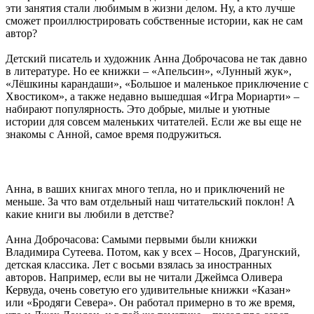
эти занятия стали любимым в жизни делом. Ну, а кто лучше
сможет проиллюстрировать собственные истории, как не сам
автор?
Детский писатель и художник Анна Доброчасова не так давно
в литературе. Но ее книжки – «Апельсин», «Лунный жук»,
«Лёшкины карандаши», «Большое и маленькое приключение с
Хвостиком», а также недавно вышедшая «Игра Мориарти» –
набирают популярность. Это добрые, милые и уютные
истории для совсем маленьких читателей. Если же вы еще не
знакомы с Анной, самое время подружиться.
Анна, в ваших книгах много тепла, но и приключений не
меньше. За что вам отдельный наш читательский поклон! А
какие книги вы любили в детстве?
Анна Доброчасова: Самыми первыми были книжки
Владимира Сутеева. Потом, как у всех – Носов, Драгунский,
детская классика. Лет с восьми взялась за иностранных
авторов. Например, если вы не читали Джеймса Оливера
Кервуда, очень советую его удивительные книжки «Казан»
или «Бродяги Севера». Он работал примерно в то же время,