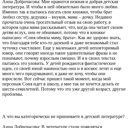
Анна Доброчасова: Мне нравится нежная и добрая детская
литература. И чтобы в ней обязательно было много любви.
Именно так я пытаюсь писать свои книжки, чтобы брат
любил сестру, дедушка – внуков, мама – дочку. Недавно
прочитала очень трогательный отзыв на свою работу, в
котором одна мама рассказывает, что, когда она читает своим
детям вслух, они ее обнимают, потому что в книжке
написано: «Соня обняла маму, брата». Как же здорово знать,
что благодаря тебе кто-то далекий и даже незнакомый стал
чуточку счастливее. Еще у маленьких детей неповторимый
юмор, они говорят иногда такие удивительные фразы и не
понимают, почему взрослым смешно. И я в своих текстах
пытаюсь это уловить. У детей рождаются фантастические
идеи, со своей юной наивностью они и в космос летят и еще
много чего придумывают, я даже не хочу, чтобы они
взрослели. Вот сейчас пришел такой момент, когда мой
персонаж Соня идет в школу, а мне так не хочется делать ее
шести-семилетней. Потому что это уже другой возраст, другие
проблемы.
А что вы категорически не принимаете в детской литературе?
Анна Доброчасова: В литературе стали появляться