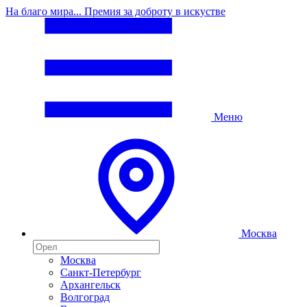
На благо мира... Премия за доброту в искустве
Меню
Москва
Москва
Санкт-Петербург
Архангельск
Волгоград