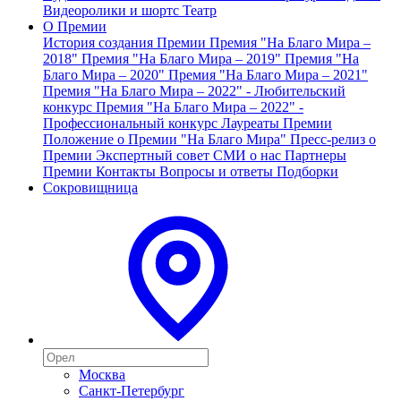
Видеоролики и шортс
Театр
О Премии
История создания Премии
Премия "На Благо Мира –
2018"
Премия "На Благо Мира – 2019"
Премия "На
Благо Мира – 2020"
Премия "На Благо Мира – 2021"
Премия "На Благо Мира – 2022" - Любительский
конкурс
Премия "На Благо Мира – 2022" -
Профессиональный конкурс
Лауреаты Премии
Положение о Премии "На Благо Мира"
Пресс-релиз о
Премии
Экспертный совет
СМИ о нас
Партнеры
Премии
Контакты
Вопросы и ответы
Подборки
Сокровищница
Москва
Санкт-Петербург