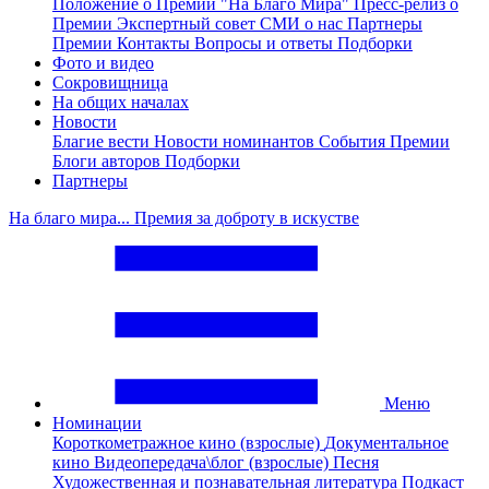
Положение о Премии "На Благо Мира"
Пресс-релиз о
Премии
Экспертный совет
СМИ о нас
Партнеры
Премии
Контакты
Вопросы и ответы
Подборки
Фото и видео
Сокровищница
На общих началах
Новости
Благие вести
Новости номинантов
События Премии
Блоги авторов
Подборки
Партнеры
На благо мира... Премия за доброту в искустве
Меню
Номинации
Короткометражное кино (взрослые)
Документальное
кино
Видеопередача\блог (взрослые)
Песня
Художественная и познавательная литература
Подкаст