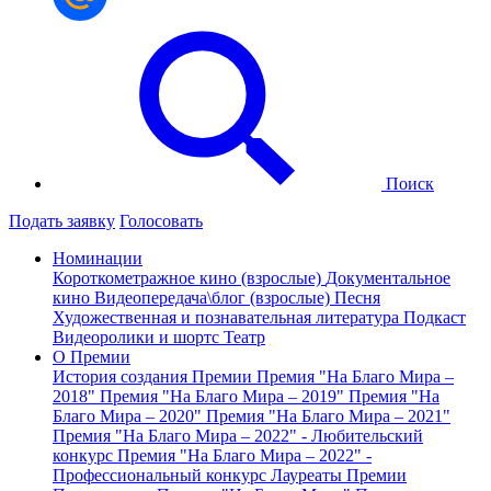
Поиск
Подать заявку
Голосовать
Номинации
Короткометражное кино (взрослые)
Документальное
кино
Видеопередача\блог (взрослые)
Песня
Художественная и познавательная литература
Подкаст
Видеоролики и шортс
Театр
О Премии
История создания Премии
Премия "На Благо Мира –
2018"
Премия "На Благо Мира – 2019"
Премия "На
Благо Мира – 2020"
Премия "На Благо Мира – 2021"
Премия "На Благо Мира – 2022" - Любительский
конкурс
Премия "На Благо Мира – 2022" -
Профессиональный конкурс
Лауреаты Премии