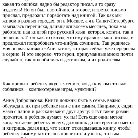
какая-то ошибка: ладно бы редактор писал, а то сразу
издатель! Но он был настойчив, и второе, и третье письмо
прислал, предложил поработать над книгой. Так как мы
живем в разных городах, он в Москве, а я в Санкт-Петербурге,
завязалась переписка, длившаяся восемь месяцев, пока мы
работали над книгой про русский язык, которая, кстати, так и
не вышла. И он как-то сказал, что ему нравятся мои письма, и
предложил попробовать что-нибудь сочинить. Так родилась
моя первая книжка «Апельсин», которая сейчас уже переросла
в серию. И это здорово, что герои, придуманные мною почти
случайно, так полюбились и детишкам, и их родителям.
Как привить ребенку вкус к чтению, когда кругом столько
соблазнов – компьютерные игры, мультики?
Анна Доброчасова: Книги должны быть в семье, важно
обсуждать их при ребенке или с ним самим. Например, сидят
мама с папой и рассказывают друг другу: я тут такой роман
прочитал, и ребенок думает: ух ты! Есть еще один метод:
когда читаешь ребенку вслух, доходишь до интересного места
и хитришь, делая вид, что занят, откладываешь книгу, чтобы
ребенку самому захотелось прочитать и узнать, что там