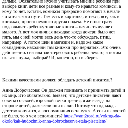
дальше. Обязательно нужно учитывать мнение ребенка при
выборе книг, дети все разные и кому-то нравятся комиксы, а
кому-то нет. Кстати, комиксы прекрасно помогают в начале
читательского пути. Там есть и картинка, и текст, все, как в
книжках, просто немного другая подача. Не стоит сразу
подсовывать ребенку толстые книги – начинать лучше с
малого. А вот моя личная находка: когда дочери было лет
пять, мы с ней могли весь день что-то обсуждать, птиц,
например. А потом шли в магазин и, надо же какое
совпадение, находили там книжки про пернатых. Это очень
действенно: сначала заинтересовать ребенка чем-то, а потом
сказать: ну-ка, выбирай! И, конечно, он выберет.
Какими качествами должен обладать детский писатель?
Анна Доброчасова: Он должен понимать и принимать детей и
их мир. Это обязательно. Бывает, что детские писатели дают
советы со своей, взрослой точки зрения, я же всегда на
стороне детей, даже если они шалят. Потому что однажды
детство кончится, а воспоминания останутся. А если шалостей
не было, то о чем вспоминать?
https://want2read.ru/vokrug-da-
okolo/kak-hudozhnik-anna-dobrochasova-stala-pisatelem/