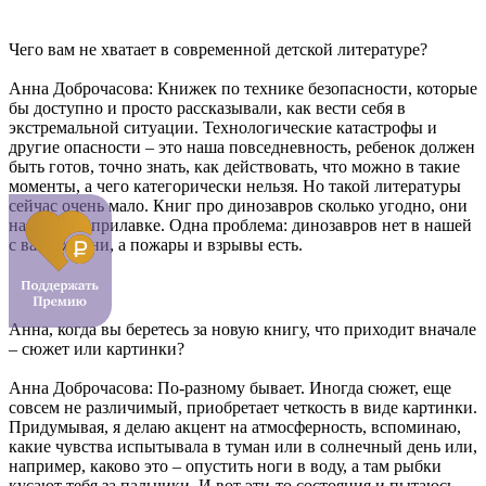
Чего вам не хватает в современной детской литературе?
Анна Доброчасова: Книжек по технике безопасности, которые
бы доступно и просто рассказывали, как вести себя в
экстремальной ситуации. Технологические катастрофы и
другие опасности – это наша повседневность, ребенок должен
быть готов, точно знать, как действовать, что можно в такие
моменты, а чего категорически нельзя. Но такой литературы
сейчас очень мало. Книг про динозавров сколько угодно, они
на каждом прилавке. Одна проблема: динозавров нет в нашей
с вами жизни, а пожары и взрывы есть.
Анна, когда вы беретесь за новую книгу, что приходит вначале
– сюжет или картинки?
Анна Доброчасова: По-разному бывает. Иногда сюжет, еще
совсем не различимый, приобретает четкость в виде картинки.
Придумывая, я делаю акцент на атмосферность, вспоминаю,
какие чувства испытывала в туман или в солнечный день или,
например, каково это – опустить ноги в воду, а там рыбки
кусают тебя за пальчики. И вот эти-то состояния и пытаюсь