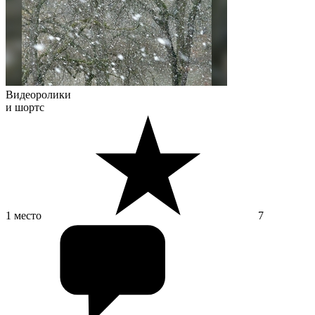
Видеоролики
и шортс
1 место
7