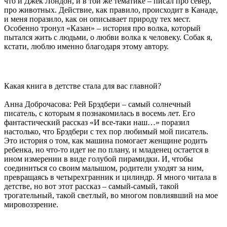
что и Джек Лондон, и в той же тематике – писал про север,
про животных. Действие, как правило, происходит в Канаде,
и меня поразило, как он описывает природу тех мест.
Особенно тронул «Казан» – история про волка, который
пытался жить с людьми, о любви волка к человеку. Собак я,
кстати, люблю именно благодаря этому автору.
Какая книга в детстве стала для вас главной?
Анна Доброчасова: Рей Брэдбери – самый солнечный
писатель, с которым я познакомилась в восемь лет. Его
фантастический рассказ «И все-таки наш…» поразил
настолько, что Брэдбери с тех пор любимый мой писатель.
Это история о том, как машина помогает женщине родить
ребенка, но что-то идет не по плану, и младенец остается в
ином измерении в виде голубой пирамидки. И, чтобы
соединиться со своим малышом, родители уходят за ним,
превращаясь в четырехгранник и цилиндр. Я много читала в
детстве, но вот этот рассказ – самый-самый, такой
трогательный, такой светлый, во многом повлиявший на мое
мировоззрение.