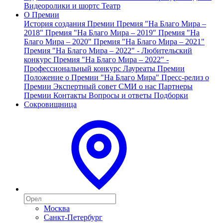
Видеоролики и шортс
Театр
О Премии
История создания Премии
Премия "На Благо Мира –
2018"
Премия "На Благо Мира – 2019"
Премия "На
Благо Мира – 2020"
Премия "На Благо Мира – 2021"
Премия "На Благо Мира – 2022" - Любительский
конкурс
Премия "На Благо Мира – 2022" -
Профессиональный конкурс
Лауреаты Премии
Положение о Премии "На Благо Мира"
Пресс-релиз о
Премии
Экспертный совет
СМИ о нас
Партнеры
Премии
Контакты
Вопросы и ответы
Подборки
Сокровищница
Москва
Санкт-Петербург