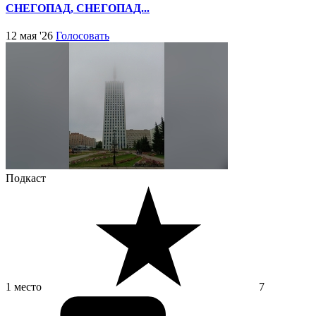
СНЕГОПАД, СНЕГОПАД...
12 мая '26
Голосовать
Подкаст
1 место
7