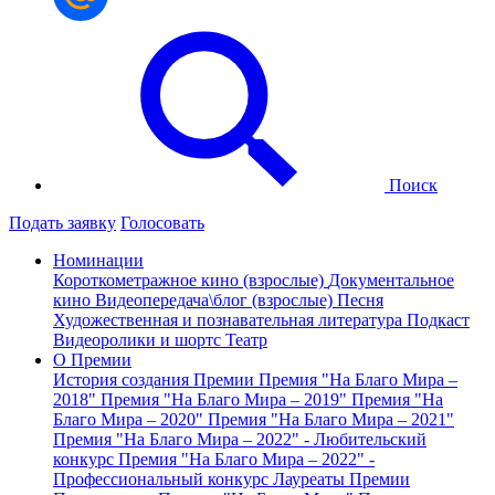
Поиск
Подать заявку
Голосовать
Номинации
Короткометражное кино (взрослые)
Документальное
кино
Видеопередача\блог (взрослые)
Песня
Художественная и познавательная литература
Подкаст
Видеоролики и шортс
Театр
О Премии
История создания Премии
Премия "На Благо Мира –
2018"
Премия "На Благо Мира – 2019"
Премия "На
Благо Мира – 2020"
Премия "На Благо Мира – 2021"
Премия "На Благо Мира – 2022" - Любительский
конкурс
Премия "На Благо Мира – 2022" -
Профессиональный конкурс
Лауреаты Премии