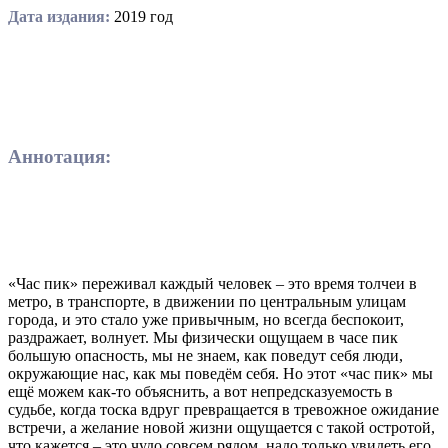
Дата издания:
2019 год
Аннотация:
«Час пик» переживал каждый человек – это время толчеи в
метро, в транспорте, в движении по центральным улицам
города, и это стало уже привычным, но всегда беспокоит,
раздражает, волнует. Мы физически ощущаем в часе пик
большую опасность, мы не знаем, как поведут себя люди,
окружающие нас, как мы поведём себя. Но этот «час пик» мы
ещё можем как-то объяснить, а вот непредсказуемость в
судьбе, когда тоска вдруг превращается в тревожное ожидание
встречи, а желание новой жизни ощущается с такой остротой,
что кажется – это чудо совсем рядом, надо только увидеть его