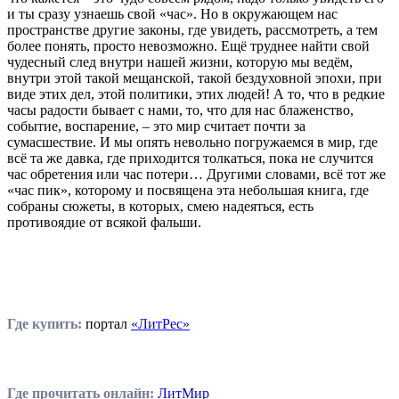
и ты сразу узнаешь свой «час». Но в окружающем нас
пространстве другие законы, где увидеть, рассмотреть, а тем
более понять, просто невозможно. Ещё труднее найти свой
чудесный след внутри нашей жизни, которую мы ведём,
внутри этой такой мещанской, такой бездуховной эпохи, при
виде этих дел, этой политики, этих людей! А то, что в редкие
часы радости бывает с нами, то, что для нас блаженство,
событие, воспарение, – это мир считает почти за
сумасшествие. И мы опять невольно погружаемся в мир, где
всё та же давка, где приходится толкаться, пока не случится
час обретения или час потери… Другими словами, всё тот же
«час пик», которому и посвящена эта небольшая книга, где
собраны сюжеты, в которых, смею надеяться, есть
противоядие от всякой фальши.
Где купить:
портал
«ЛитРес»
Где прочитать онлайн:
ЛитМир