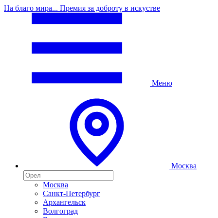
На благо мира... Премия за доброту в искустве
Меню
Москва
Москва
Санкт-Петербург
Архангельск
Волгоград