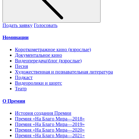
Подать заявку
Голосовать
Номинации
Короткометражное кино (взрослые)
Документальное кино
Видеопередача\блог (взрослые)
Песня
Художественная и познавательная литература
Подкаст
Видеоролики и шортс
Театр
О Премии
История создания Премии
Премия «На Благо Мира—2018»
Премия «На Благо Мира—2019»
Премия «На Благо Мира—2020»
Премия «На Благо Мира—2021»