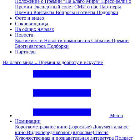
Положение о Премии "На Благо Мира"
Пресс-релиз о
Премии
Экспертный совет
СМИ о нас
Партнеры
Премии
Контакты
Вопросы и ответы
Подборки
Фото и видео
Сокровищница
На общих началах
Новости
Благие вести
Новости номинантов
События Премии
Блоги авторов
Подборки
Партнеры
На благо мира... Премия за доброту в искустве
Меню
Номинации
Короткометражное кино (взрослые)
Документальное
кино
Видеопередача\блог (взрослые)
Песня
Художественная и познавательная литература
Подкаст