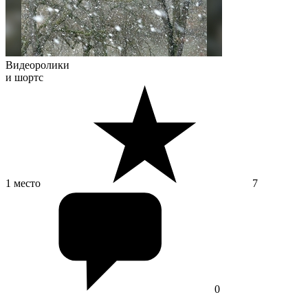
Видеоролики
и шортс
1 место
7
0