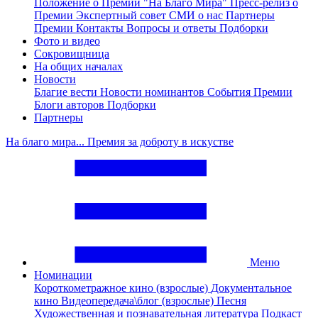
Положение о Премии "На Благо Мира"
Пресс-релиз о
Премии
Экспертный совет
СМИ о нас
Партнеры
Премии
Контакты
Вопросы и ответы
Подборки
Фото и видео
Сокровищница
На общих началах
Новости
Благие вести
Новости номинантов
События Премии
Блоги авторов
Подборки
Партнеры
На благо мира... Премия за доброту в искустве
Меню
Номинации
Короткометражное кино (взрослые)
Документальное
кино
Видеопередача\блог (взрослые)
Песня
Художественная и познавательная литература
Подкаст