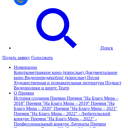
Поиск
Подать заявку
Голосовать
Номинации
Короткометражное кино (взрослые)
Документальное
кино
Видеопередача\блог (взрослые)
Песня
Художественная и познавательная литература
Подкаст
Видеоролики и шортс
Театр
О Премии
История создания Премии
Премия "На Благо Мира –
2018"
Премия "На Благо Мира – 2019"
Премия "На
Благо Мира – 2020"
Премия "На Благо Мира – 2021"
Премия "На Благо Мира – 2022" - Любительский
конкурс
Премия "На Благо Мира – 2022" -
Профессиональный конкурс
Лауреаты Премии