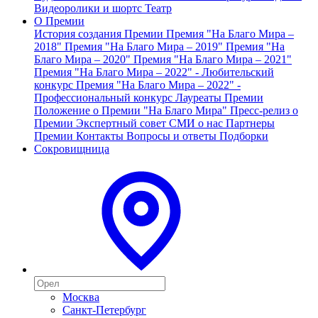
Видеоролики и шортс
Театр
О Премии
История создания Премии
Премия "На Благо Мира –
2018"
Премия "На Благо Мира – 2019"
Премия "На
Благо Мира – 2020"
Премия "На Благо Мира – 2021"
Премия "На Благо Мира – 2022" - Любительский
конкурс
Премия "На Благо Мира – 2022" -
Профессиональный конкурс
Лауреаты Премии
Положение о Премии "На Благо Мира"
Пресс-релиз о
Премии
Экспертный совет
СМИ о нас
Партнеры
Премии
Контакты
Вопросы и ответы
Подборки
Сокровищница
Москва
Санкт-Петербург