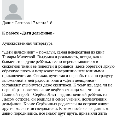
Данил Сагиров
17 марта '18
К работе «Дети дельфинов»
Художественная литература
"Дети дельфинов" – пожалуй, самая невероятная из книг
Тамары Михеевой. Выдумка и реальность, всегда, как и
бывает это в душе ребёнка, тесно переплетающиеся в
сюжетной ткани её повестей и романов, здесь обретают яркую
образную плоть и потрясают совершенно немыслимыми
приключениями. Свежая, лучистая и первобытная по градусу
заложенной в ней радости, книга «Дети дельфинов»
заставляет улыбнуться даже скептиков. К тому же, едва ли не
первый раз повествование ведётся от лица мальчишки.
Главный герой – Серёжа Лист – единственный ребёнок на
Лысом острове, он родился в семье учёных, исследующих
дельфинов. Кроме Серёжиных родителей на острове живут
другие коллеги-исследователи. В этом посёлке все давным-
давно породнились, все знают друг друга, привыкли жить