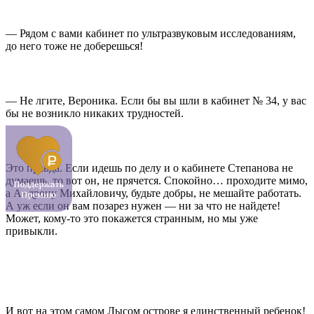
— Рядом с вами кабинет по ультразвуковым исследованиям,
до него тоже не доберешься!
— Не лгите, Вероника. Если бы вы шли в кабинет № 34, у вас
бы не возникло никаких трудностей.
Это правда. Если идешь по делу и о кабинете Степанова не
думаешь, то вот он, не прячется. Спокойно… проходите мимо,
а Андрону Михайловичу, будьте добры, не мешайте работать.
А уж если он вам позарез нужен — ни за что не найдете!
Может, кому-то это покажется странным, но мы уже
привыкли.
И вот на этом самом Лысом острове я единственный ребенок!