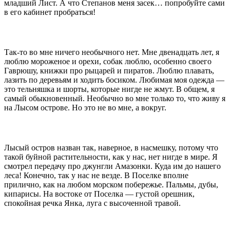
младший Лист. А что Степанов меня засек… попробуйте сами
в его кабинет пробраться!
Так-то во мне ничего необычного нет. Мне двенадцать лет, я
люблю мороженое и орехи, собак люблю, особенно своего
Гаврюшу, книжки про рыцарей и пиратов. Люблю плавать,
лазить по деревьям и ходить босиком. Любимая моя одежда —
это тельняшка и шорты, которые нигде не жмут. В общем, я
самый обыкновенный. Необычно во мне только то, что живу я
на Лысом острове. Но это не во мне, а вокруг.
Лысый остров назван так, наверное, в насмешку, потому что
такой буйной растительности, как у нас, нет нигде в мире. Я
смотрел передачу про джунгли Амазонки. Куда им до нашего
леса! Конечно, так у нас не везде. В Поселке вполне
прилично, как на любом морском побережье. Пальмы, дубы,
кипарисы. На востоке от Поселка — густой орешник,
спокойная речка Янка, луга с высоченной травой.