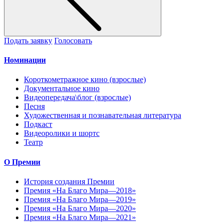
Подать заявку
Голосовать
Номинации
Короткометражное кино (взрослые)
Документальное кино
Видеопередача\блог (взрослые)
Песня
Художественная и познавательная литература
Подкаст
Видеоролики и шортс
Театр
О Премии
История создания Премии
Премия «На Благо Мира—2018»
Премия «На Благо Мира—2019»
Премия «На Благо Мира—2020»
Премия «На Благо Мира—2021»