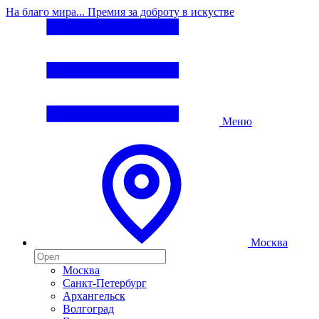
На благо мира... Премия за доброту в искустве
Меню
Москва
Москва
Санкт-Петербург
Архангельск
Волгоград