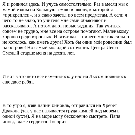
Я и родился здесь. И учусь самостоятельно. Раз в месяц мы с
мамой ездим на Большую землю в школу, к которой я
«прикреплен», и я сдаю зачеты по всем предметам. А если я
чего-то не знаю, то учителя мне сами объясняют и
рассказывают. А потом дают новые задания. Так учиться
совсем не трудно, мне все на острове помогают. Маленькому
хорошо среди взрослых. И все-таки… ничего мне так сильно
не хотелось, как иметь друга! Хоть бы один мой ровесник был
на острове! Но самый молодой сотрудник Центра Леша
Смелый старше меня на десять лет.
И вот в это лето все изменилось: у нас на Лысом появилось
еще двое ребят.
В то утро я, взяв папин бинокль, отправился на Хребет
Дракона (так у нас называется груда камней над морем в
одной бухте). Я на море могу бесконечно смотреть. Папа
иногда даже сердится. Говорит: