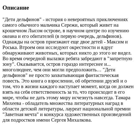
Описание
"Дети дельфинов" - история о невероятных приключениях
самого обычного мальчика Сережи, который живет на
крошечном Лысом острове, в научном центре по изучению
океана и его обитателей (в первую очередь, дельфинов).
Однажды на остров приезжают еще двое детей - Максим и
Роська. Втроем они исследуют окрестности и вдруг
обнаруживают животных, которых никто до этого не видел.
Во время очередной вылазки ребята забредают в "запретную
зону". Оказывается, остров гораздо интереснее и...
многолюднее, чем они могли предположить… "Дети
дельфинов" не просто захватывающая фантастическая
повесть. Это книга о взрослении, об обретении друзей и о
том, что в жизни каждого наступает момент, когда он должен
взять на себя ответственность за то, что происходит в его
мире, чтобы не дать этому миру исчезнуть навсегда. Тамара
Михеева - обладатель множества литературных наград в
области детской литературы, лауреат национальной премии
"Заветная мечта" и конкурса художественных произведений
для подростков имени Сергея Михалкова.