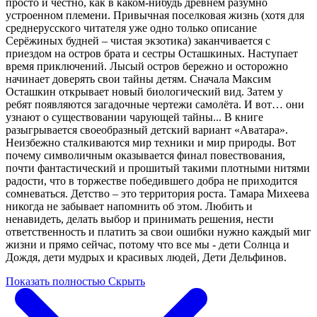
просто и честно, как в каком-нибудь древнем разумно
устроенном племени. Привычная поселковая жизнь (хотя для
среднерусского читателя уже одно только описание
Серёжиных будней – чистая экзотика) заканчивается с
приездом на остров брата и сестры Осташкиных. Наступает
время приключений. Лысый остров бережно и осторожно
начинает доверять свои тайны детям. Сначала Максим
Осташкин открывает новый биологический вид. Затем у
ребят появляются загадочные чертежи самолёта. И вот… они
узнают о существовании чарующей тайны... В книге
разыгрывается своеобразный детский вариант «Аватара».
Неизбежно сталкиваются мир техники и мир природы. Вот
почему символичным оказывается финал повествования,
почти фантастический и прошитый такими плотными нитями
радости, что в торжестве победившего добра не приходится
сомневаться. Детство – это территория роста. Тамара Михеева
никогда не забывает напомнить об этом. Любить и
ненавидеть, делать выбор и принимать решения, нести
ответственность и платить за свои ошибки нужно каждый миг
жизни и прямо сейчас, потому что все мы - дети Солнца и
Дождя, дети мудрых и красивых людей, Дети Дельфинов.
Показать полностью
Скрыть