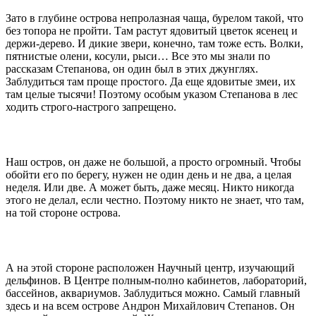
Зато в глубине острова непролазная чаща, бурелом такой, что
без топора не пройти. Там растут ядовитый цветок ясенец и
держи-дерево. И дикие звери, конечно, там тоже есть. Волки,
пятнистые олени, косули, рыси… Все это мы знали по
рассказам Степанова, он один был в этих джунглях.
Заблудиться там проще простого. Да еще ядовитые змеи, их
там целые тысячи! Поэтому особым указом Степанова в лес
ходить строго-настрого запрещено.
Наш остров, он даже не большой, а просто огромный. Чтобы
обойти его по берегу, нужен не один день и не два, а целая
неделя. Или две. А может быть, даже месяц. Никто никогда
этого не делал, если честно. Поэтому никто не знает, что там,
на той стороне острова.
А на этой стороне расположен Научный центр, изучающий
дельфинов. В Центре полным-полно кабинетов, лабораторий,
бассейнов, аквариумов. Заблудиться можно. Самый главный
здесь и на всем острове Андрон Михайлович Степанов. Он