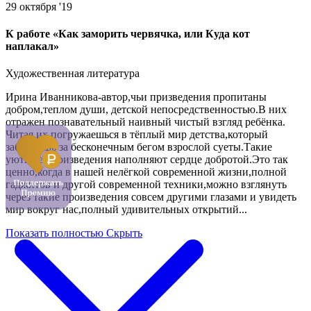
29 октября '19
К работе «Как заморить червячка, или Куда кот
наплакал»
Художественная литература
Ирина Иванникова-автор,чьи призведения пропитаны
добром,теплом души, детской непосредственностью.В них
отражен познавательный наивный чистый взгляд ребёнка.
Читая их,погружаешься в тёплый мир детства,который
забываешь за бесконечным бегом взрослой суеты.Такие
уютные произведения наполняют сердце добротой.Это так
ценно,когда в нашей нелёгкой современной жизни,полной
гаджитов и другой современной техники,можно взглянуть
через такие произведения совсем другими глазами и увидеть
мир вокруг нас,полный удивительных открытий...
Показать полностью
Скрыть