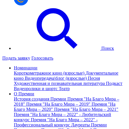
Поиск
Подать заявку
Голосовать
Номинации
Короткометражное кино (взрослые)
Документальное
кино
Видеопередача\блог (взрослые)
Песня
Художественная и познавательная литература
Подкаст
Видеоролики и шортс
Театр
О Премии
История создания Премии
Премия "На Благо Мира –
2018"
Премия "На Благо Мира – 2019"
Премия "На
Благо Мира – 2020"
Премия "На Благо Мира – 2021"
Премия "На Благо Мира – 2022" - Любительский
конкурс
Премия "На Благо Мира – 2022" -
Профессиональный конкурс
Лауреаты Премии