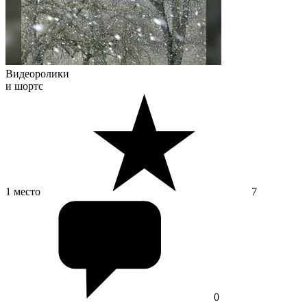
Видеоролики
и шортс
1 место
7
0