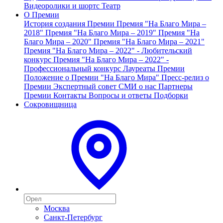
Видеоролики и шортс
Театр
О Премии
История создания Премии
Премия "На Благо Мира –
2018"
Премия "На Благо Мира – 2019"
Премия "На
Благо Мира – 2020"
Премия "На Благо Мира – 2021"
Премия "На Благо Мира – 2022" - Любительский
конкурс
Премия "На Благо Мира – 2022" -
Профессиональный конкурс
Лауреаты Премии
Положение о Премии "На Благо Мира"
Пресс-релиз о
Премии
Экспертный совет
СМИ о нас
Партнеры
Премии
Контакты
Вопросы и ответы
Подборки
Сокровищница
Москва
Санкт-Петербург