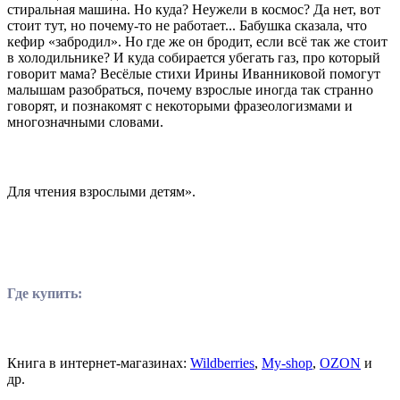
стиральная машина. Но куда? Неужели в космос? Да нет, вот
стоит тут, но почему-то не работает... Бабушка сказала, что
кефир «забродил». Но где же он бродит, если всё так же стоит
в холодильнике? И куда собирается убегать газ, про который
говорит мама? Весёлые стихи Ирины Иванниковой помогут
малышам разобраться, почему взрослые иногда так странно
говорят, и познакомят с некоторыми фразеологизмами и
многозначными словами.
Для чтения взрослыми детям».
Где купить:
Книга в интернет-магазинах:
Wildberries
,
My-shop
,
OZON
и
др.