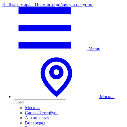
На благо мира... Премия за доброту в искустве
Меню
Москва
Москва
Санкт-Петербург
Архангельск
Волгоград