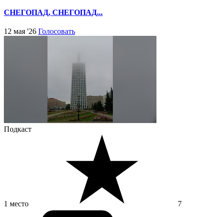
СНЕГОПАД, СНЕГОПАД...
12 мая '26
Голосовать
Подкаст
1 место
7