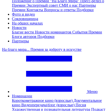
Положение о Премии "На Благо Мира"
Пресс-релиз о
Премии
Экспертный совет
СМИ о нас
Партнеры
Премии
Контакты
Вопросы и ответы
Подборки
Фото и видео
Сокровищница
На общих началах
Новости
Благие вести
Новости номинантов
События Премии
Блоги авторов
Подборки
Партнеры
На благо мира... Премия за доброту в искустве
Меню
Номинации
Короткометражное кино (взрослые)
Документальное
кино
Видеопередача\блог (взрослые)
Песня
Художественная и познавательная литература
Подкаст