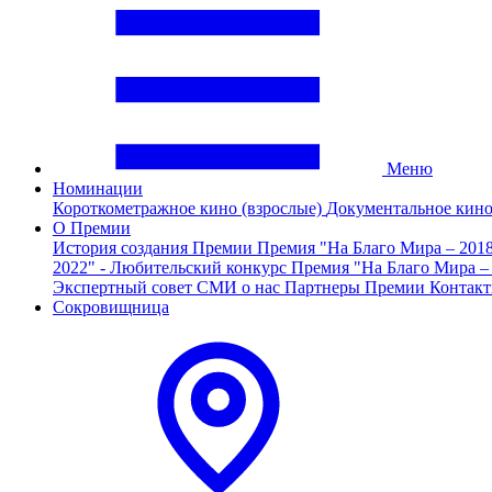
Меню
Номинации
Короткометражное кино (взрослые)
Документальное кин
О Премии
История создания Премии
Премия "На Благо Мира – 201
2022" - Любительский конкурс
Премия "На Благо Мира –
Экспертный совет
СМИ о нас
Партнеры Премии
Контак
Сокровищница