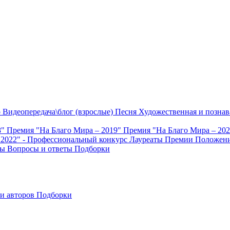
о
Видеопередача\блог (взрослые)
Песня
Художественная и познав
8"
Премия "На Благо Мира – 2019"
Премия "На Благо Мира – 20
 2022" - Профессиональный конкурс
Лауреаты Премии
Положени
ты
Вопросы и ответы
Подборки
и авторов
Подборки