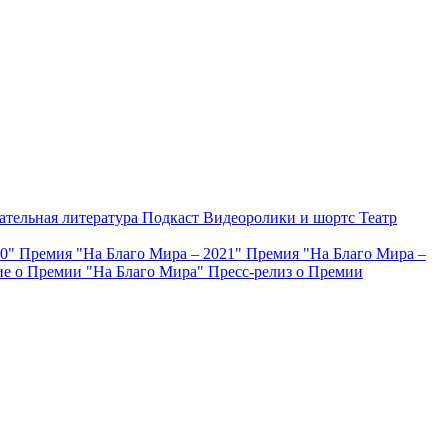
ательная литература
Подкаст
Видеоролики и шортс
Театр
20"
Премия "На Благо Мира – 2021"
Премия "На Благо Мира –
е о Премии "На Благо Мира"
Пресс-релиз о Премии