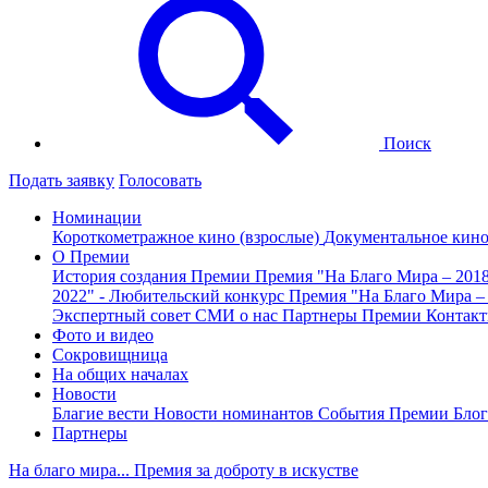
Поиск
Подать заявку
Голосовать
Номинации
Короткометражное кино (взрослые)
Документальное кин
О Премии
История создания Премии
Премия "На Благо Мира – 201
2022" - Любительский конкурс
Премия "На Благо Мира –
Экспертный совет
СМИ о нас
Партнеры Премии
Контак
Фото и видео
Сокровищница
На общих началах
Новости
Благие вести
Новости номинантов
События Премии
Блог
Партнеры
На благо мира... Премия за доброту в искустве