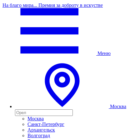
На благо мира... Премия за доброту в искустве
Меню
Москва
Москва
Санкт-Петербург
Архангельск
Волгоград