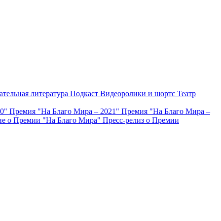
ательная литература
Подкаст
Видеоролики и шортс
Театр
20"
Премия "На Благо Мира – 2021"
Премия "На Благо Мира –
е о Премии "На Благо Мира"
Пресс-релиз о Премии