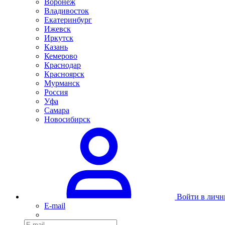
Воронеж
Владивосток
Екатеринбург
Ижевск
Иркутск
Казань
Кемерово
Краснодар
Красноярск
Мурманск
Россия
Уфа
Самара
Новосибирск
Войти в личн
E-mail