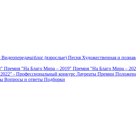
о
Видеопередача\блог (взрослые)
Песня
Художественная и познав
8"
Премия "На Благо Мира – 2019"
Премия "На Благо Мира – 20
 2022" - Профессиональный конкурс
Лауреаты Премии
Положени
ты
Вопросы и ответы
Подборки