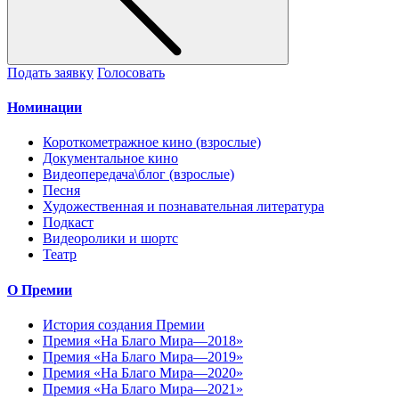
Подать заявку
Голосовать
Номинации
Короткометражное кино (взрослые)
Документальное кино
Видеопередача\блог (взрослые)
Песня
Художественная и познавательная литература
Подкаст
Видеоролики и шортс
Театр
О Премии
История создания Премии
Премия «На Благо Мира—2018»
Премия «На Благо Мира—2019»
Премия «На Благо Мира—2020»
Премия «На Благо Мира—2021»