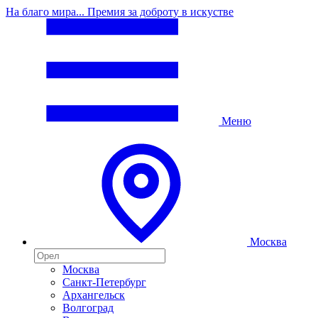
На благо мира... Премия за доброту в искустве
Меню
Москва
Москва
Санкт-Петербург
Архангельск
Волгоград