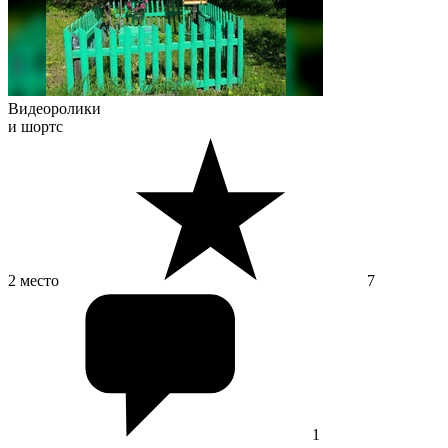
Видеоролики
и шортс
2 место
7
1