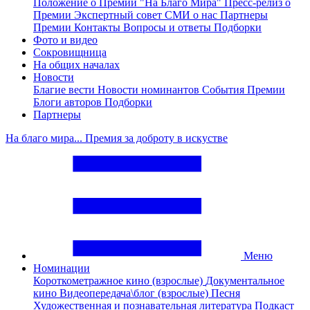
Положение о Премии "На Благо Мира"
Пресс-релиз о
Премии
Экспертный совет
СМИ о нас
Партнеры
Премии
Контакты
Вопросы и ответы
Подборки
Фото и видео
Сокровищница
На общих началах
Новости
Благие вести
Новости номинантов
События Премии
Блоги авторов
Подборки
Партнеры
На благо мира... Премия за доброту в искустве
Меню
Номинации
Короткометражное кино (взрослые)
Документальное
кино
Видеопередача\блог (взрослые)
Песня
Художественная и познавательная литература
Подкаст