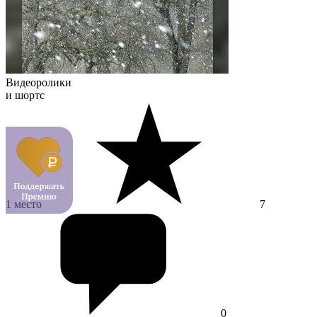
Видеоролики
и шортс
1 место
7
0