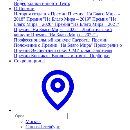
Видеоролики и шортс
Театр
О Премии
История создания Премии
Премия "На Благо Мира –
2018"
Премия "На Благо Мира – 2019"
Премия "На
Благо Мира – 2020"
Премия "На Благо Мира – 2021"
Премия "На Благо Мира – 2022" - Любительский
конкурс
Премия "На Благо Мира – 2022" -
Профессиональный конкурс
Лауреаты Премии
Положение о Премии "На Благо Мира"
Пресс-релиз о
Премии
Экспертный совет
СМИ о нас
Партнеры
Премии
Контакты
Вопросы и ответы
Подборки
Сокровищница
Москва
Санкт-Петербург