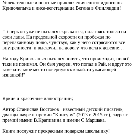
Увлекательные и опасные приключения енотовидного пса
Криволапыча и лиса-вегетарианца Вегана в Финляндии!
"Теперь он уже не пытался скрываться, полагаясь только на
свои лапы. На предельной скорости он пробежал по
перепаханному полю, чувствуя, как у него сотрясаются все
внутренности, и выскочил на дорогу, что вела к деревне…
На ходу Криволапыч пытался понять, что происходит, но всё
таки не понимал. Он был уверен, что попал в Рай, и вдруг это
замечательное место повернулось какой-то ужасающей
изнанкой!"
Яркие и красочные иллюстрации;
Автор Станислав Востоков - известный детский писатель,
дважды лауреат премии "Книгуру" (2013 и 2015 гг.), лауреат
премий имени В.Крапивина и имени С.Маршака.
Книга послужит прекрасным подарком школьнику!