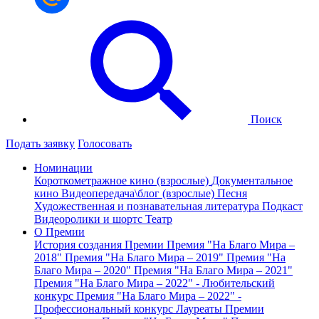
Поиск
Подать заявку
Голосовать
Номинации
Короткометражное кино (взрослые)
Документальное
кино
Видеопередача\блог (взрослые)
Песня
Художественная и познавательная литература
Подкаст
Видеоролики и шортс
Театр
О Премии
История создания Премии
Премия "На Благо Мира –
2018"
Премия "На Благо Мира – 2019"
Премия "На
Благо Мира – 2020"
Премия "На Благо Мира – 2021"
Премия "На Благо Мира – 2022" - Любительский
конкурс
Премия "На Благо Мира – 2022" -
Профессиональный конкурс
Лауреаты Премии