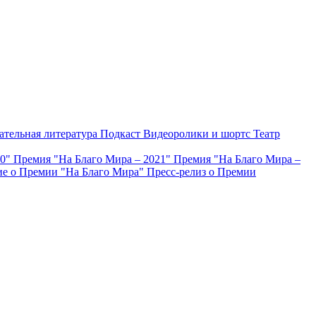
ательная литература
Подкаст
Видеоролики и шортс
Театр
20"
Премия "На Благо Мира – 2021"
Премия "На Благо Мира –
е о Премии "На Благо Мира"
Пресс-релиз о Премии