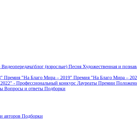
о
Видеопередача\блог (взрослые)
Песня
Художественная и познав
8"
Премия "На Благо Мира – 2019"
Премия "На Благо Мира – 20
 2022" - Профессиональный конкурс
Лауреаты Премии
Положени
ты
Вопросы и ответы
Подборки
и авторов
Подборки