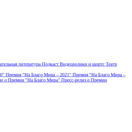
ательная литература
Подкаст
Видеоролики и шортс
Театр
20"
Премия "На Благо Мира – 2021"
Премия "На Благо Мира –
е о Премии "На Благо Мира"
Пресс-релиз о Премии