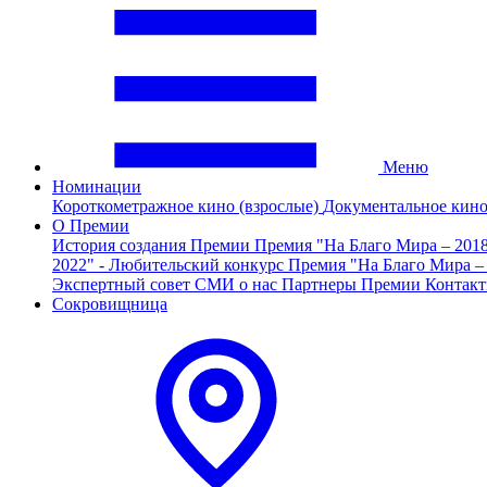
Меню
Номинации
Короткометражное кино (взрослые)
Документальное кин
О Премии
История создания Премии
Премия "На Благо Мира – 201
2022" - Любительский конкурс
Премия "На Благо Мира –
Экспертный совет
СМИ о нас
Партнеры Премии
Контак
Сокровищница