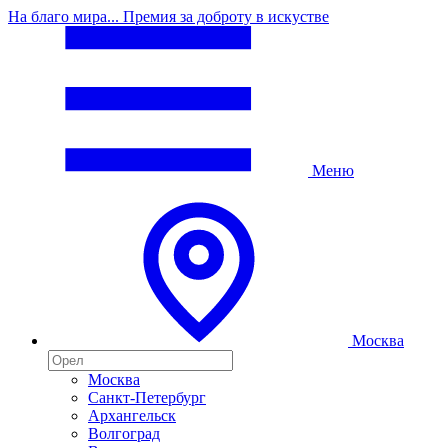
На благо мира... Премия за доброту в искустве
Меню
Москва
Москва
Санкт-Петербург
Архангельск
Волгоград