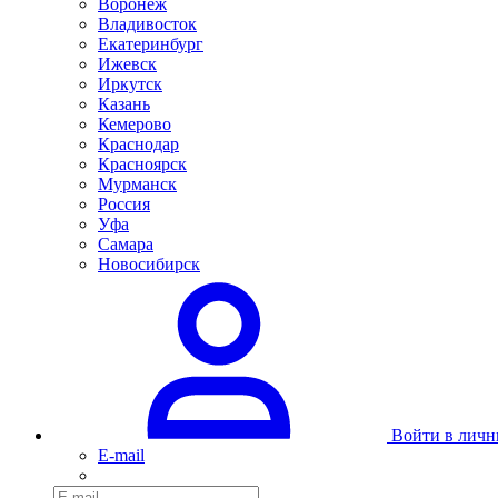
Воронеж
Владивосток
Екатеринбург
Ижевск
Иркутск
Казань
Кемерово
Краснодар
Красноярск
Мурманск
Россия
Уфа
Самара
Новосибирск
Войти в личн
E-mail