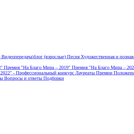
о
Видеопередача\блог (взрослые)
Песня
Художественная и познав
8"
Премия "На Благо Мира – 2019"
Премия "На Благо Мира – 20
 2022" - Профессиональный конкурс
Лауреаты Премии
Положени
ты
Вопросы и ответы
Подборки