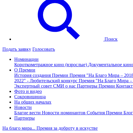
Поиск
Подать заявку
Голосовать
Номинации
Короткометражное кино (взрослые)
Документальное кин
О Премии
История создания Премии
Премия "На Благо Мира – 201
2022" - Любительский конкурс
Премия "На Благо Мира –
Экспертный совет
СМИ о нас
Партнеры Премии
Контак
Фото и видео
Сокровищница
На общих началах
Новости
Благие вести
Новости номинантов
События Премии
Блог
Партнеры
На благо мира... Премия за доброту в искустве