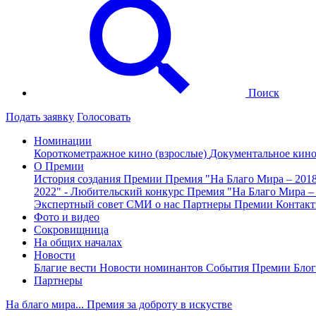
Поиск
Подать заявку
Голосовать
Номинации
Короткометражное кино (взрослые)
Документальное кин
О Премии
История создания Премии
Премия "На Благо Мира – 201
2022" - Любительский конкурс
Премия "На Благо Мира –
Экспертный совет
СМИ о нас
Партнеры Премии
Контак
Фото и видео
Сокровищница
На общих началах
Новости
Благие вести
Новости номинантов
События Премии
Блог
Партнеры
На благо мира... Премия за доброту в искустве