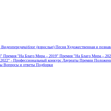
о
Видеопередача\блог (взрослые)
Песня
Художественная и познав
8"
Премия "На Благо Мира – 2019"
Премия "На Благо Мира – 20
 2022" - Профессиональный конкурс
Лауреаты Премии
Положени
ты
Вопросы и ответы
Подборки