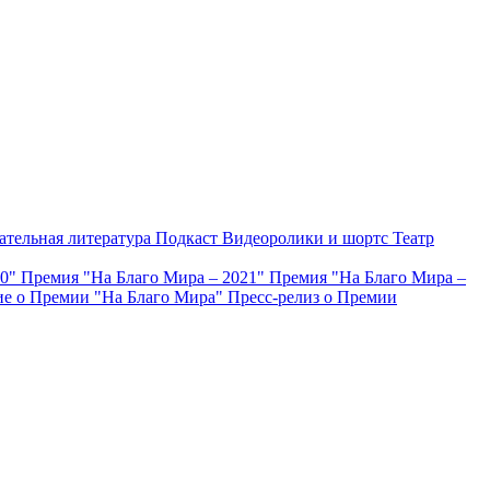
ательная литература
Подкаст
Видеоролики и шортс
Театр
20"
Премия "На Благо Мира – 2021"
Премия "На Благо Мира –
е о Премии "На Благо Мира"
Пресс-релиз о Премии