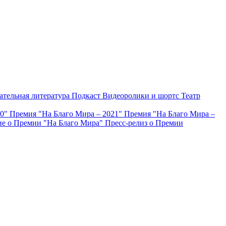
ательная литература
Подкаст
Видеоролики и шортс
Театр
20"
Премия "На Благо Мира – 2021"
Премия "На Благо Мира –
е о Премии "На Благо Мира"
Пресс-релиз о Премии