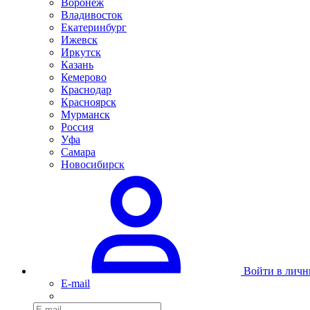
Воронеж
Владивосток
Екатеринбург
Ижевск
Иркутск
Казань
Кемерово
Краснодар
Красноярск
Мурманск
Россия
Уфа
Самара
Новосибирск
Войти в личн
E-mail