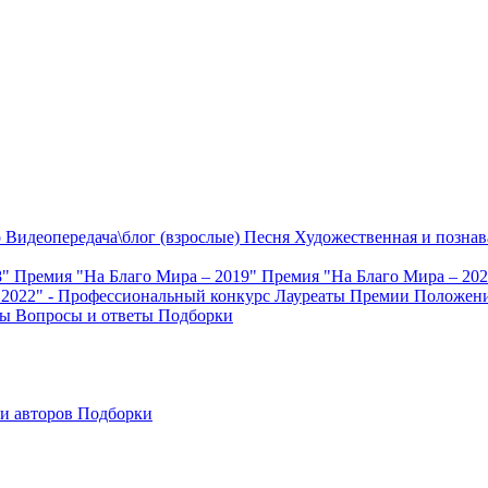
о
Видеопередача\блог (взрослые)
Песня
Художественная и познав
8"
Премия "На Благо Мира – 2019"
Премия "На Благо Мира – 20
 2022" - Профессиональный конкурс
Лауреаты Премии
Положени
ты
Вопросы и ответы
Подборки
и авторов
Подборки