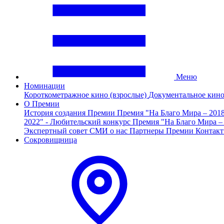
Меню
Номинации
Короткометражное кино (взрослые)
Документальное кин
О Премии
История создания Премии
Премия "На Благо Мира – 201
2022" - Любительский конкурс
Премия "На Благо Мира –
Экспертный совет
СМИ о нас
Партнеры Премии
Контак
Сокровищница