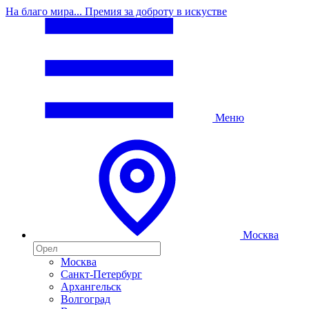
На благо мира... Премия за доброту в искустве
Меню
Москва
Москва
Санкт-Петербург
Архангельск
Волгоград