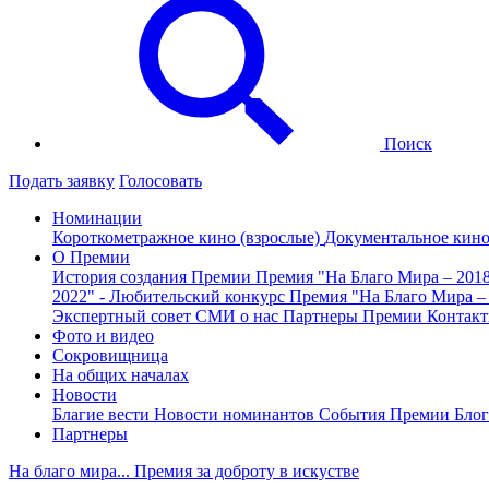
Поиск
Подать заявку
Голосовать
Номинации
Короткометражное кино (взрослые)
Документальное кин
О Премии
История создания Премии
Премия "На Благо Мира – 201
2022" - Любительский конкурс
Премия "На Благо Мира –
Экспертный совет
СМИ о нас
Партнеры Премии
Контак
Фото и видео
Сокровищница
На общих началах
Новости
Благие вести
Новости номинантов
События Премии
Блог
Партнеры
На благо мира... Премия за доброту в искустве