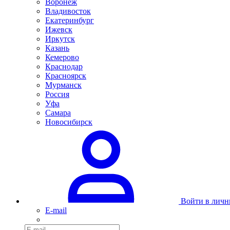
Воронеж
Владивосток
Екатеринбург
Ижевск
Иркутск
Казань
Кемерово
Краснодар
Красноярск
Мурманск
Россия
Уфа
Самара
Новосибирск
Войти в личн
E-mail