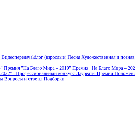
о
Видеопередача\блог (взрослые)
Песня
Художественная и познав
8"
Премия "На Благо Мира – 2019"
Премия "На Благо Мира – 20
 2022" - Профессиональный конкурс
Лауреаты Премии
Положени
ты
Вопросы и ответы
Подборки