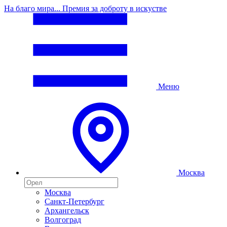
На благо мира... Премия за доброту в искустве
Меню
Москва
Москва
Санкт-Петербург
Архангельск
Волгоград