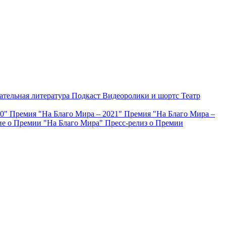
ательная литература
Подкаст
Видеоролики и шортс
Театр
20"
Премия "На Благо Мира – 2021"
Премия "На Благо Мира –
е о Премии "На Благо Мира"
Пресс-релиз о Премии