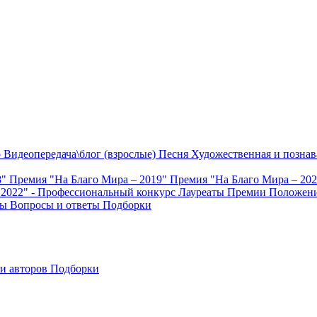
о
Видеопередача\блог (взрослые)
Песня
Художественная и познав
8"
Премия "На Благо Мира – 2019"
Премия "На Благо Мира – 20
 2022" - Профессиональный конкурс
Лауреаты Премии
Положени
ты
Вопросы и ответы
Подборки
и авторов
Подборки