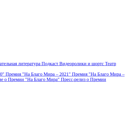
ательная литература
Подкаст
Видеоролики и шортс
Театр
20"
Премия "На Благо Мира – 2021"
Премия "На Благо Мира –
е о Премии "На Благо Мира"
Пресс-релиз о Премии