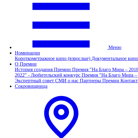
Меню
Номинации
Короткометражное кино (взрослые)
Документальное кин
О Премии
История создания Премии
Премия "На Благо Мира – 201
2022" - Любительский конкурс
Премия "На Благо Мира –
Экспертный совет
СМИ о нас
Партнеры Премии
Контак
Сокровищница