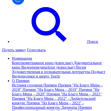
Поиск
Подать заявку
Голосовать
Номинации
Короткометражное кино (взрослые)
Документальное
кино
Видеопередача\блог (взрослые)
Песня
Художественная и познавательная литература
Подкаст
Видеоролики и шортс
Театр
О Премии
История создания Премии
Премия "На Благо Мира –
2018"
Премия "На Благо Мира – 2019"
Премия "На
Благо Мира – 2020"
Премия "На Благо Мира – 2021"
Премия "На Благо Мира – 2022" - Любительский
конкурс
Премия "На Благо Мира – 2022" -
Профессиональный конкурс
Лауреаты Премии