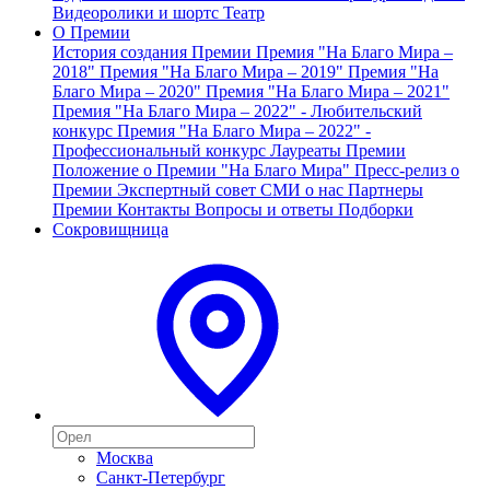
Видеоролики и шортс
Театр
О Премии
История создания Премии
Премия "На Благо Мира –
2018"
Премия "На Благо Мира – 2019"
Премия "На
Благо Мира – 2020"
Премия "На Благо Мира – 2021"
Премия "На Благо Мира – 2022" - Любительский
конкурс
Премия "На Благо Мира – 2022" -
Профессиональный конкурс
Лауреаты Премии
Положение о Премии "На Благо Мира"
Пресс-релиз о
Премии
Экспертный совет
СМИ о нас
Партнеры
Премии
Контакты
Вопросы и ответы
Подборки
Сокровищница
Москва
Санкт-Петербург