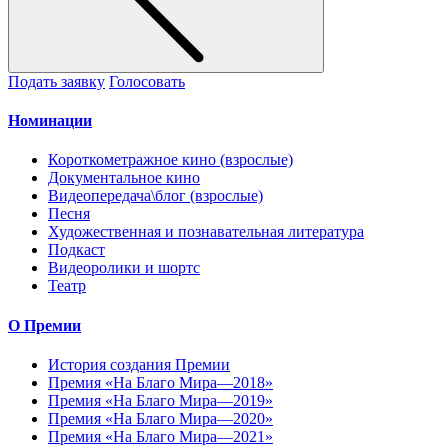
Подать заявку
Голосовать
Номинации
Короткометражное кино (взрослые)
Документальное кино
Видеопередача\блог (взрослые)
Песня
Художественная и познавательная литература
Подкаст
Видеоролики и шортс
Театр
О Премии
История создания Премии
Премия «На Благо Мира—2018»
Премия «На Благо Мира—2019»
Премия «На Благо Мира—2020»
Премия «На Благо Мира—2021»