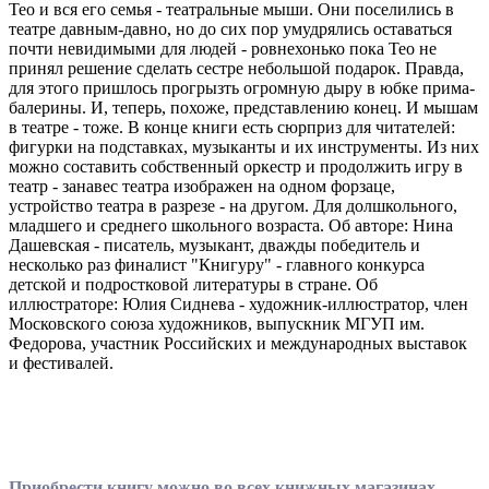
Тео и вся его семья - театральные мыши. Они поселились в
театре давным-давно, но до сих пор умудрялись оставаться
почти невидимыми для людей - ровнехонько пока Тео не
принял решение сделать сестре небольшой подарок. Правда,
для этого пришлось прогрызть огромную дыру в юбке прима-
балерины. И, теперь, похоже, представлению конец. И мышам
в театре - тоже. В конце книги есть сюрприз для читателей:
фигурки на подставках, музыканты и их инструменты. Из них
можно составить собственный оркестр и продолжить игру в
театр - занавес театра изображен на одном форзаце,
устройство театра в разрезе - на другом. Для долшкольного,
младшего и среднего школьного возраста. Об авторе: Нина
Дашевская - писатель, музыкант, дважды победитель и
несколько раз финалист "Книгуру" - главного конкурса
детской и подростковой литературы в стране. Об
иллюстраторе: Юлия Сиднева - художник-иллюстратор, член
Московского союза художников, выпускник МГУП им.
Федорова, участник Российских и международных выставок
и фестивалей.
Приобрести книгу можно во всех книжных магазинах