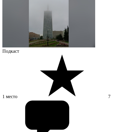
Подкаст
1 место
7