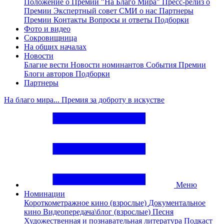
Положение о Премии "На Благо Мира"
Пресс-релиз о
Премии
Экспертный совет
СМИ о нас
Партнеры
Премии
Контакты
Вопросы и ответы
Подборки
Фото и видео
Сокровищница
На общих началах
Новости
Благие вести
Новости номинантов
События Премии
Блоги авторов
Подборки
Партнеры
На благо мира... Премия за доброту в искустве
Меню
Номинации
Короткометражное кино (взрослые)
Документальное
кино
Видеопередача\блог (взрослые)
Песня
Художественная и познавательная литература
Подкаст