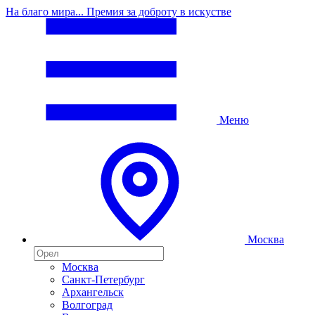
На благо мира... Премия за доброту в искустве
Меню
Москва
Москва
Санкт-Петербург
Архангельск
Волгоград