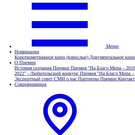
Меню
Номинации
Короткометражное кино (взрослые)
Документальное кин
О Премии
История создания Премии
Премия "На Благо Мира – 201
2022" - Любительский конкурс
Премия "На Благо Мира –
Экспертный совет
СМИ о нас
Партнеры Премии
Контак
Сокровищница