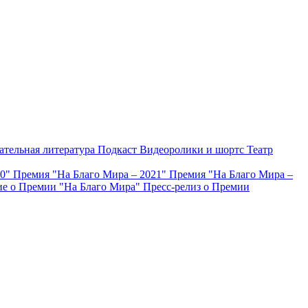
ательная литература
Подкаст
Видеоролики и шортс
Театр
20"
Премия "На Благо Мира – 2021"
Премия "На Благо Мира –
е о Премии "На Благо Мира"
Пресс-релиз о Премии