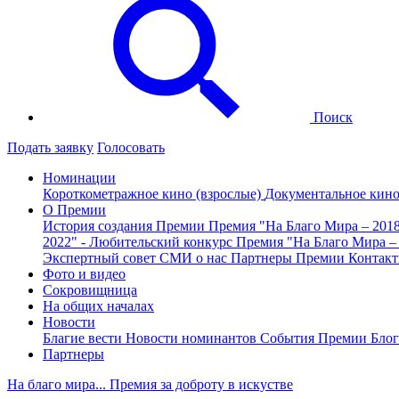
Поиск
Подать заявку
Голосовать
Номинации
Короткометражное кино (взрослые)
Документальное кин
О Премии
История создания Премии
Премия "На Благо Мира – 201
2022" - Любительский конкурс
Премия "На Благо Мира –
Экспертный совет
СМИ о нас
Партнеры Премии
Контак
Фото и видео
Сокровищница
На общих началах
Новости
Благие вести
Новости номинантов
События Премии
Блог
Партнеры
На благо мира... Премия за доброту в искустве