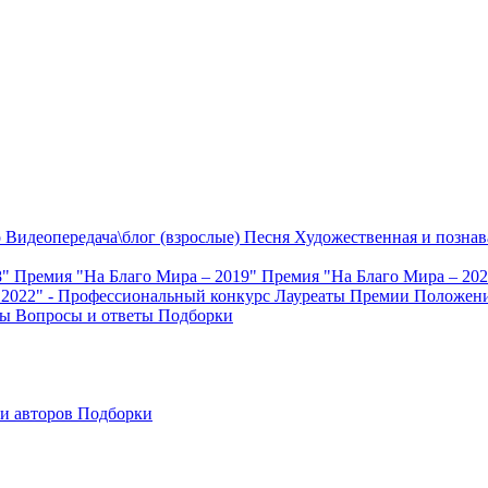
о
Видеопередача\блог (взрослые)
Песня
Художественная и познав
8"
Премия "На Благо Мира – 2019"
Премия "На Благо Мира – 20
 2022" - Профессиональный конкурс
Лауреаты Премии
Положени
ты
Вопросы и ответы
Подборки
и авторов
Подборки