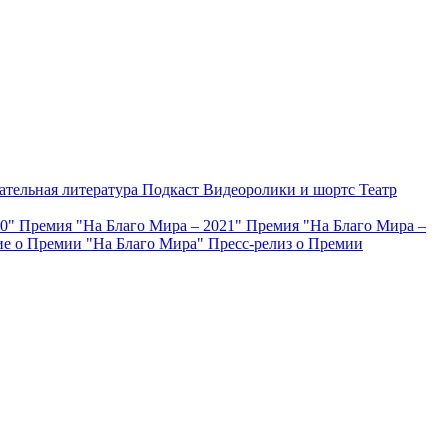
ательная литература
Подкаст
Видеоролики и шортс
Театр
20"
Премия "На Благо Мира – 2021"
Премия "На Благо Мира –
е о Премии "На Благо Мира"
Пресс-релиз о Премии