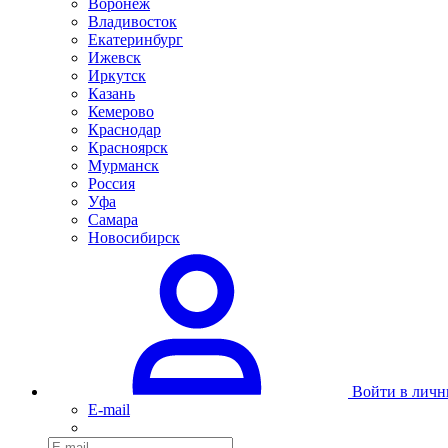
Воронеж
Владивосток
Екатеринбург
Ижевск
Иркутск
Казань
Кемерово
Краснодар
Красноярск
Мурманск
Россия
Уфа
Самара
Новосибирск
Войти в личн
E-mail