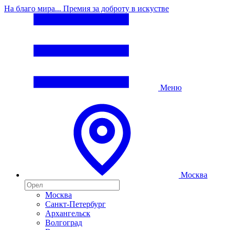
На благо мира... Премия за доброту в искустве
Меню
Москва
Москва
Санкт-Петербург
Архангельск
Волгоград