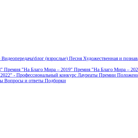
о
Видеопередача\блог (взрослые)
Песня
Художественная и познав
8"
Премия "На Благо Мира – 2019"
Премия "На Благо Мира – 20
 2022" - Профессиональный конкурс
Лауреаты Премии
Положени
ты
Вопросы и ответы
Подборки