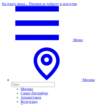
На благо мира... Премия за доброту в искустве
Меню
Москва
Москва
Санкт-Петербург
Архангельск
Волгоград