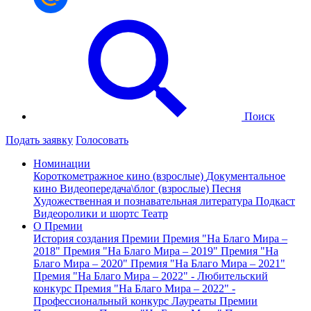
Поиск
Подать заявку
Голосовать
Номинации
Короткометражное кино (взрослые)
Документальное
кино
Видеопередача\блог (взрослые)
Песня
Художественная и познавательная литература
Подкаст
Видеоролики и шортс
Театр
О Премии
История создания Премии
Премия "На Благо Мира –
2018"
Премия "На Благо Мира – 2019"
Премия "На
Благо Мира – 2020"
Премия "На Благо Мира – 2021"
Премия "На Благо Мира – 2022" - Любительский
конкурс
Премия "На Благо Мира – 2022" -
Профессиональный конкурс
Лауреаты Премии