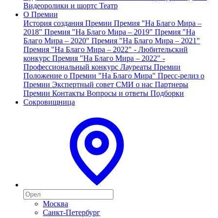
Видеоролики и шортс
Театр
О Премии
История создания Премии
Премия "На Благо Мира –
2018"
Премия "На Благо Мира – 2019"
Премия "На
Благо Мира – 2020"
Премия "На Благо Мира – 2021"
Премия "На Благо Мира – 2022" - Любительский
конкурс
Премия "На Благо Мира – 2022" -
Профессиональный конкурс
Лауреаты Премии
Положение о Премии "На Благо Мира"
Пресс-релиз о
Премии
Экспертный совет
СМИ о нас
Партнеры
Премии
Контакты
Вопросы и ответы
Подборки
Сокровищница
Москва
Санкт-Петербург