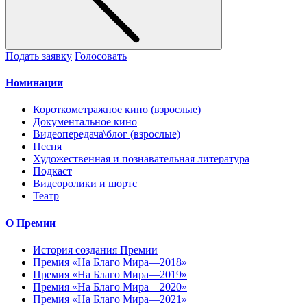
Подать заявку
Голосовать
Номинации
Короткометражное кино (взрослые)
Документальное кино
Видеопередача\блог (взрослые)
Песня
Художественная и познавательная литература
Подкаст
Видеоролики и шортс
Театр
О Премии
История создания Премии
Премия «На Благо Мира—2018»
Премия «На Благо Мира—2019»
Премия «На Благо Мира—2020»
Премия «На Благо Мира—2021»