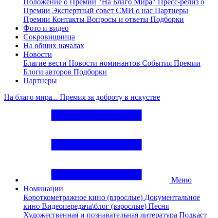
Положение о Премии "На Благо Мира"
Пресс-релиз о
Премии
Экспертный совет
СМИ о нас
Партнеры
Премии
Контакты
Вопросы и ответы
Подборки
Фото и видео
Сокровищница
На общих началах
Новости
Благие вести
Новости номинантов
События Премии
Блоги авторов
Подборки
Партнеры
На благо мира... Премия за доброту в искустве
Меню
Номинации
Короткометражное кино (взрослые)
Документальное
кино
Видеопередача\блог (взрослые)
Песня
Художественная и познавательная литература
Подкаст