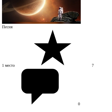
Песня
1 место
7
0