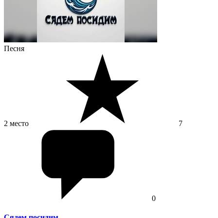
Песня
2 место
7
0
Сядем посидим