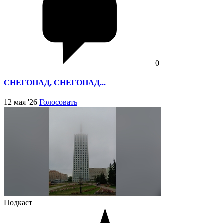
0
СНЕГОПАД, СНЕГОПАД...
12 мая '26
Голосовать
Подкаст