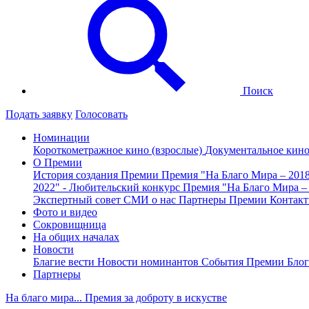
Поиск
Подать заявку
Голосовать
Номинации
Короткометражное кино (взрослые)
Документальное кин
О Премии
История создания Премии
Премия "На Благо Мира – 201
2022" - Любительский конкурс
Премия "На Благо Мира –
Экспертный совет
СМИ о нас
Партнеры Премии
Контак
Фото и видео
Сокровищница
На общих началах
Новости
Благие вести
Новости номинантов
События Премии
Блог
Партнеры
На благо мира... Премия за доброту в искустве