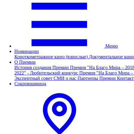
Меню
Номинации
Короткометражное кино (взрослые)
Документальное кин
О Премии
История создания Премии
Премия "На Благо Мира – 201
2022" - Любительский конкурс
Премия "На Благо Мира –
Экспертный совет
СМИ о нас
Партнеры Премии
Контак
Сокровищница