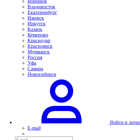
Воронеж
Владивосток
Екатеринбург
Ижевск
Иркутск
Казань
Кемерово
Краснодар
Красноярск
Мурманск
Россия
Уфа
Самара
Новосибирск
Войти в личн
E-mail