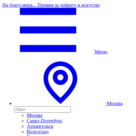
На благо мира... Премия за доброту в искустве
Меню
Москва
Москва
Санкт-Петербург
Архангельск
Волгоград