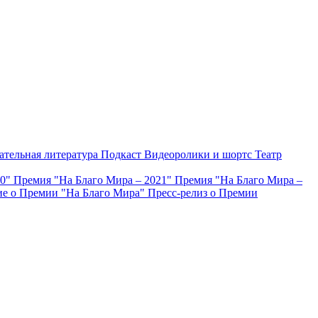
ательная литература
Подкаст
Видеоролики и шортс
Театр
20"
Премия "На Благо Мира – 2021"
Премия "На Благо Мира –
е о Премии "На Благо Мира"
Пресс-релиз о Премии