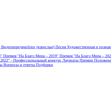
о
Видеопередача\блог (взрослые)
Песня
Художественная и познав
8"
Премия "На Благо Мира – 2019"
Премия "На Благо Мира – 20
 2022" - Профессиональный конкурс
Лауреаты Премии
Положени
ты
Вопросы и ответы
Подборки