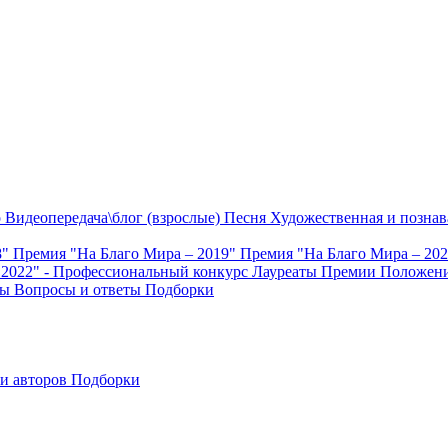
о
Видеопередача\блог (взрослые)
Песня
Художественная и познав
8"
Премия "На Благо Мира – 2019"
Премия "На Благо Мира – 20
 2022" - Профессиональный конкурс
Лауреаты Премии
Положени
ты
Вопросы и ответы
Подборки
и авторов
Подборки