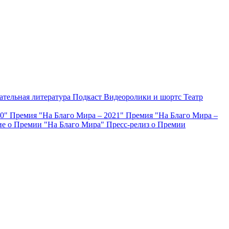
ательная литература
Подкаст
Видеоролики и шортс
Театр
20"
Премия "На Благо Мира – 2021"
Премия "На Благо Мира –
е о Премии "На Благо Мира"
Пресс-релиз о Премии