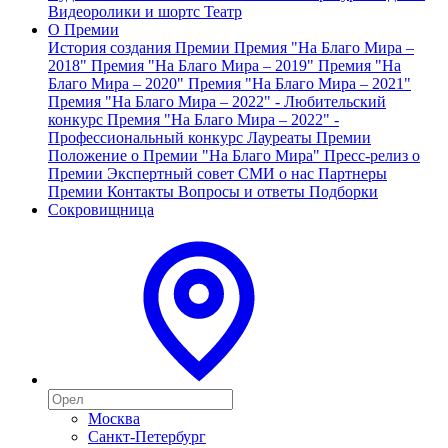
Видеоролики и шортс
Театр
О Премии
История создания Премии
Премия "На Благо Мира –
2018"
Премия "На Благо Мира – 2019"
Премия "На
Благо Мира – 2020"
Премия "На Благо Мира – 2021"
Премия "На Благо Мира – 2022" - Любительский
конкурс
Премия "На Благо Мира – 2022" -
Профессиональный конкурс
Лауреаты Премии
Положение о Премии "На Благо Мира"
Пресс-релиз о
Премии
Экспертный совет
СМИ о нас
Партнеры
Премии
Контакты
Вопросы и ответы
Подборки
Сокровищница
Москва
Санкт-Петербург