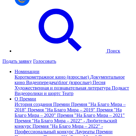
Поиск
Подать заявку
Голосовать
Номинации
Короткометражное кино (взрослые)
Документальное
кино
Видеопередача\блог (взрослые)
Песня
Художественная и познавательная литература
Подкаст
Видеоролики и шортс
Театр
О Премии
История создания Премии
Премия "На Благо Мира –
2018"
Премия "На Благо Мира – 2019"
Премия "На
Благо Мира – 2020"
Премия "На Благо Мира – 2021"
Премия "На Благо Мира – 2022" - Любительский
конкурс
Премия "На Благо Мира – 2022" -
Профессиональный конкурс
Лауреаты Премии