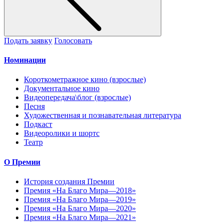
Подать заявку
Голосовать
Номинации
Короткометражное кино (взрослые)
Документальное кино
Видеопередача\блог (взрослые)
Песня
Художественная и познавательная литература
Подкаст
Видеоролики и шортс
Театр
О Премии
История создания Премии
Премия «На Благо Мира—2018»
Премия «На Благо Мира—2019»
Премия «На Благо Мира—2020»
Премия «На Благо Мира—2021»