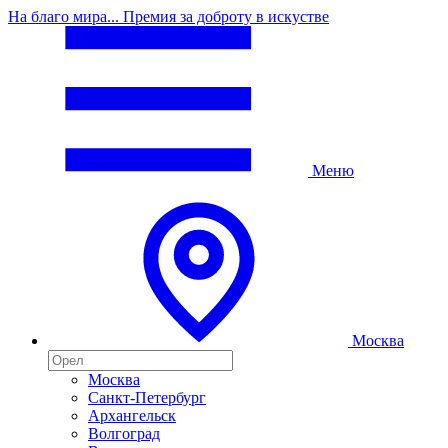
На благо мира... Премия за доброту в искустве
Меню
Москва
Москва
Санкт-Петербург
Архангельск
Волгоград