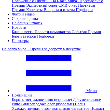
Положение о Премии "На Благо Мира"
Пресс-релиз о
Премии
Экспертный совет
СМИ о нас
Партнеры
Премии
Контакты
Вопросы и ответы
Подборки
Фото и видео
Сокровищница
На общих началах
Новости
Благие вести
Новости номинантов
События Премии
Блоги авторов
Подборки
Партнеры
На благо мира... Премия за доброту в искустве
Меню
Номинации
Короткометражное кино (взрослые)
Документальное
кино
Видеопередача\блог (взрослые)
Песня
Художественная и познавательная литература
Подкаст