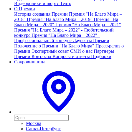
Видеоролики и шортс
Театр
О Премии
История создания Премии
Премия "На Благо Мира –
2018"
Премия "На Благо Мира – 2019"
Премия "На
Благо Мира – 2020"
Премия "На Благо Мира – 2021"
Премия "На Благо Мира – 2022" - Любительский
конкурс
Премия "На Благо Мира – 2022" -
Профессиональный конкурс
Лауреаты Премии
Положение о Премии "На Благо Мира"
Пресс-релиз о
Премии
Экспертный совет
СМИ о нас
Партнеры
Премии
Контакты
Вопросы и ответы
Подборки
Сокровищница
Москва
Санкт-Петербург