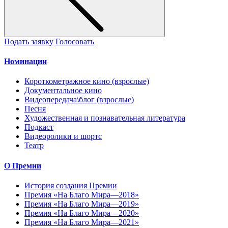
Подать заявку
Голосовать
Номинации
Короткометражное кино (взрослые)
Документальное кино
Видеопередача\блог (взрослые)
Песня
Художественная и познавательная литература
Подкаст
Видеоролики и шортс
Театр
О Премии
История создания Премии
Премия «На Благо Мира—2018»
Премия «На Благо Мира—2019»
Премия «На Благо Мира—2020»
Премия «На Благо Мира—2021»