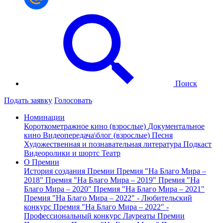
Поиск
Подать заявку
Голосовать
Номинации
Короткометражное кино (взрослые)
Документальное
кино
Видеопередача\блог (взрослые)
Песня
Художественная и познавательная литература
Подкаст
Видеоролики и шортс
Театр
О Премии
История создания Премии
Премия "На Благо Мира –
2018"
Премия "На Благо Мира – 2019"
Премия "На
Благо Мира – 2020"
Премия "На Благо Мира – 2021"
Премия "На Благо Мира – 2022" - Любительский
конкурс
Премия "На Благо Мира – 2022" -
Профессиональный конкурс
Лауреаты Премии