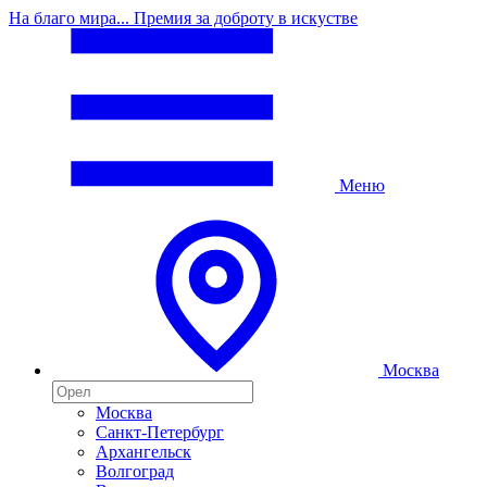
На благо мира... Премия за доброту в искустве
Меню
Москва
Москва
Санкт-Петербург
Архангельск
Волгоград