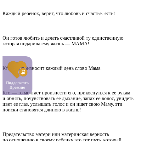
Каждый ребенок, верит, что любовь и счастье- есть!
Он готов любить и делать счастливой ту единственную,
которая подарила ему жизнь — МАМА!
Кто -то произносит каждый день слово Мама.
Кто — то мечтает произнести его, прикоснуться к ее рукам
и обнять, почувствовать ее дыхание, запах ее волос, увидеть
цвет ее глаз, услышать голос и он ищет свою Маму, эти
поиски становятся длиною в жизнь!
Предательство матери или материнская верность
по отношению к своему ребенку это тот путь, который