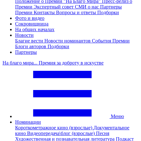
Положение о Премии "На Благо Мира"
Пресс-релиз о
Премии
Экспертный совет
СМИ о нас
Партнеры
Премии
Контакты
Вопросы и ответы
Подборки
Фото и видео
Сокровищница
На общих началах
Новости
Благие вести
Новости номинантов
События Премии
Блоги авторов
Подборки
Партнеры
На благо мира... Премия за доброту в искустве
Меню
Номинации
Короткометражное кино (взрослые)
Документальное
кино
Видеопередача\блог (взрослые)
Песня
Художественная и познавательная литература
Подкаст