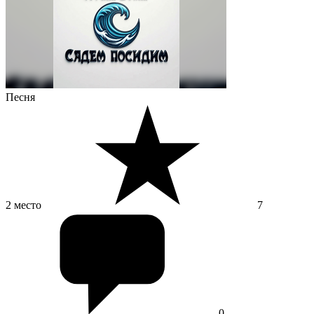
Песня
2 место
7
0