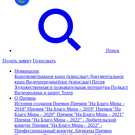
Поиск
Подать заявку
Голосовать
Номинации
Короткометражное кино (взрослые)
Документальное
кино
Видеопередача\блог (взрослые)
Песня
Художественная и познавательная литература
Подкаст
Видеоролики и шортс
Театр
О Премии
История создания Премии
Премия "На Благо Мира –
2018"
Премия "На Благо Мира – 2019"
Премия "На
Благо Мира – 2020"
Премия "На Благо Мира – 2021"
Премия "На Благо Мира – 2022" - Любительский
конкурс
Премия "На Благо Мира – 2022" -
Профессиональный конкурс
Лауреаты Премии