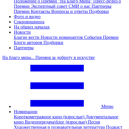
Положение о Премии "На Благо Мира"
Пресс-релиз о
Премии
Экспертный совет
СМИ о нас
Партнеры
Премии
Контакты
Вопросы и ответы
Подборки
Фото и видео
Сокровищница
На общих началах
Новости
Благие вести
Новости номинантов
События Премии
Блоги авторов
Подборки
Партнеры
На благо мира... Премия за доброту в искустве
Меню
Номинации
Короткометражное кино (взрослые)
Документальное
кино
Видеопередача\блог (взрослые)
Песня
Художественная и познавательная литература
Подкаст