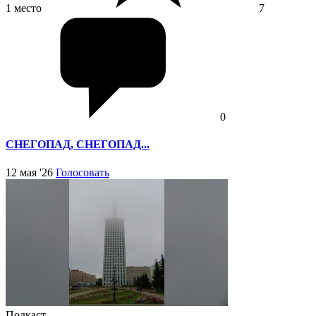
1 место
7
0
СНЕГОПАД, СНЕГОПАД...
12 мая '26
Голосовать
Подкаст