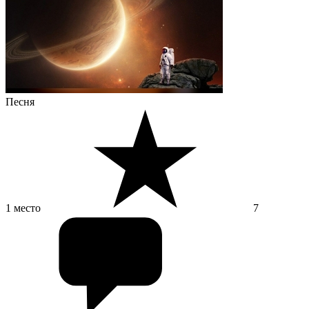
Песня
1 место
7