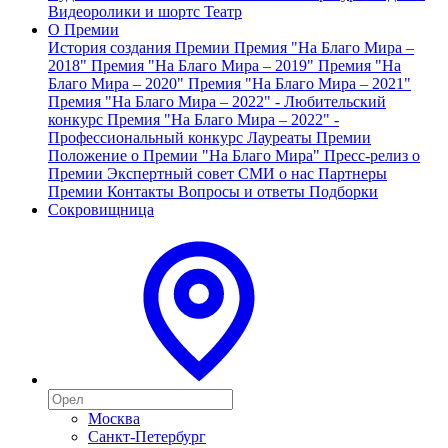
Видеоролики и шортс
Театр
О Премии
История создания Премии
Премия "На Благо Мира –
2018"
Премия "На Благо Мира – 2019"
Премия "На
Благо Мира – 2020"
Премия "На Благо Мира – 2021"
Премия "На Благо Мира – 2022" - Любительский
конкурс
Премия "На Благо Мира – 2022" -
Профессиональный конкурс
Лауреаты Премии
Положение о Премии "На Благо Мира"
Пресс-релиз о
Премии
Экспертный совет
СМИ о нас
Партнеры
Премии
Контакты
Вопросы и ответы
Подборки
Сокровищница
Москва
Санкт-Петербург