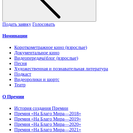
Подать заявку
Голосовать
Номинации
Короткометражное кино (взрослые)
Документальное кино
Видеопередача\блог (взрослые)
Песня
Художественная и познавательная литература
Подкаст
Видеоролики и шортс
Театр
О Премии
История создания Премии
Премия «На Благо Мира—2018»
Премия «На Благо Мира—2019»
Премия «На Благо Мира—2020»
Премия «На Благо Мира—2021»