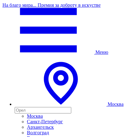
На благо мира... Премия за доброту в искустве
Меню
Москва
Москва
Санкт-Петербург
Архангельск
Волгоград