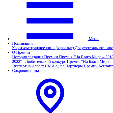
Меню
Номинации
Короткометражное кино (взрослые)
Документальное кин
О Премии
История создания Премии
Премия "На Благо Мира – 201
2022" - Любительский конкурс
Премия "На Благо Мира –
Экспертный совет
СМИ о нас
Партнеры Премии
Контак
Сокровищница