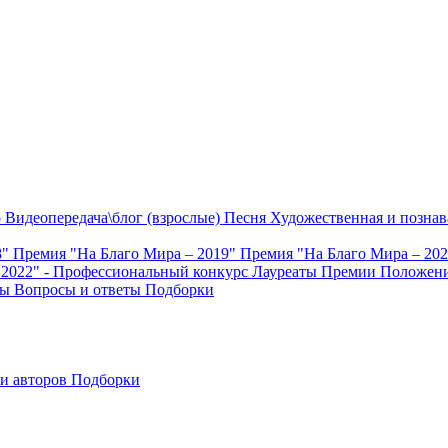
о
Видеопередача\блог (взрослые)
Песня
Художественная и познав
8"
Премия "На Благо Мира – 2019"
Премия "На Благо Мира – 20
 2022" - Профессиональный конкурс
Лауреаты Премии
Положени
ты
Вопросы и ответы
Подборки
и авторов
Подборки