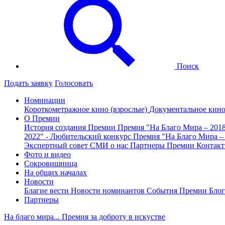
Поиск
Подать заявку
Голосовать
Номинации
Короткометражное кино (взрослые)
Документальное кин
О Премии
История создания Премии
Премия "На Благо Мира – 201
2022" - Любительский конкурс
Премия "На Благо Мира –
Экспертный совет
СМИ о нас
Партнеры Премии
Контак
Фото и видео
Сокровищница
На общих началах
Новости
Благие вести
Новости номинантов
События Премии
Блог
Партнеры
На благо мира... Премия за доброту в искустве