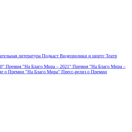
ательная литература
Подкаст
Видеоролики и шортс
Театр
20"
Премия "На Благо Мира – 2021"
Премия "На Благо Мира –
е о Премии "На Благо Мира"
Пресс-релиз о Премии