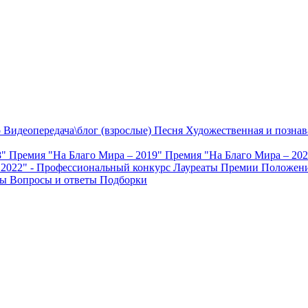
о
Видеопередача\блог (взрослые)
Песня
Художественная и познав
8"
Премия "На Благо Мира – 2019"
Премия "На Благо Мира – 20
 2022" - Профессиональный конкурс
Лауреаты Премии
Положени
ты
Вопросы и ответы
Подборки