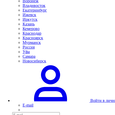
Воронеж
Владивосток
Екатеринбург
Ижевск
Иркутск
Казань
Кемерово
Краснодар
Красноярск
Мурманск
Россия
Уфа
Самара
Новосибирск
Войти в личн
E-mail