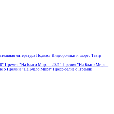
ательная литература
Подкаст
Видеоролики и шортс
Театр
20"
Премия "На Благо Мира – 2021"
Премия "На Благо Мира –
е о Премии "На Благо Мира"
Пресс-релиз о Премии