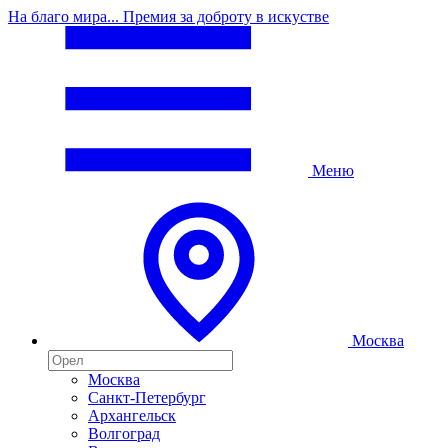
На благо мира... Премия за доброту в искустве
Меню
Москва
Москва
Санкт-Петербург
Архангельск
Волгоград