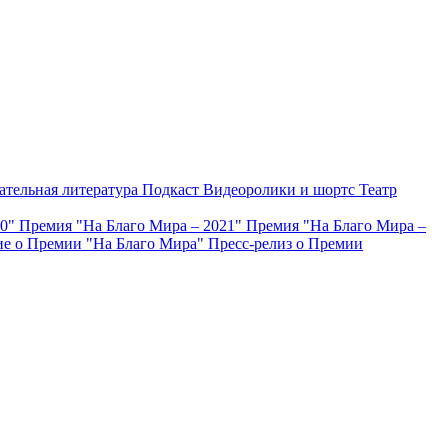
ательная литература
Подкаст
Видеоролики и шортс
Театр
20"
Премия "На Благо Мира – 2021"
Премия "На Благо Мира –
е о Премии "На Благо Мира"
Пресс-релиз о Премии