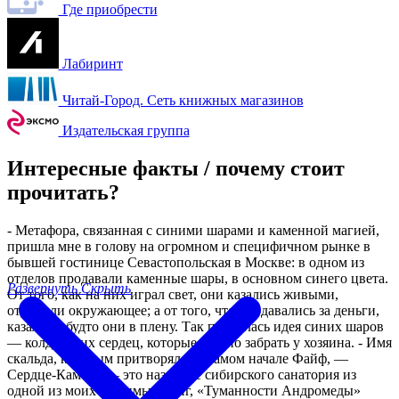
Где приобрести
Лабиринт
Читай-Город. Сеть книжных магазинов
Издательская группа
Интересные факты / почему стоит
прочитать?
- Метафора, связанная с синими шарами и каменной магией,
пришла мне в голову на огромном и специфичном рынке в
бывшей гостинице Севастопольская в Москве: в одном из
отделов продавали каменные шары, в основном синего цвета.
Развернуть
Скрыть
От того, как на них играл свет, они казались живыми,
отражали окружающее; а от того, что продавались за деньги,
казалось, будто они в плену. Так появилась идея синих шаров
— колдовских сердец, которые можно забрать у хозяина. - Имя
скальда, которым притворялся в самом начале Файф, —
Сердце-Камень — это название сибирского санатория из
одной из моих любимых книг, «Туманности Андромеды»