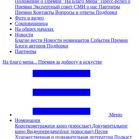
Положение о Премии "На Благо Мира"
Пресс-релиз о
Премии
Экспертный совет
СМИ о нас
Партнеры
Премии
Контакты
Вопросы и ответы
Подборки
Фото и видео
Сокровищница
На общих началах
Новости
Благие вести
Новости номинантов
События Премии
Блоги авторов
Подборки
Партнеры
На благо мира... Премия за доброту в искустве
Меню
Номинации
Короткометражное кино (взрослые)
Документальное
кино
Видеопередача\блог (взрослые)
Песня
Художественная и познавательная литература
Подкаст