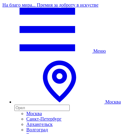
На благо мира... Премия за доброту в искустве
Меню
Москва
Москва
Санкт-Петербург
Архангельск
Волгоград