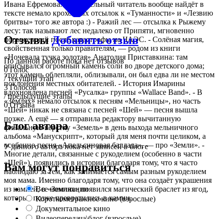
Ивана Ефремова. Внимательный читатель вообще найдёт в
тексте немало крохотных отсылок к «Туманности» и «Лезвию
бритвы» того же автора :) - Ражий лес — отсылка к Рыжему
лесу: так называют лес недалеко от Припяти, мгновенно
Отзывы
Добавить отзыв
порыжевший после катастрофы на ЧАЭС. - Солёная магия,
свойственная только правителям, — родом из книги
«Ночевала тучка золотая» Анатолия Приставкина: там
По данной работе пока нет отзывов
описывался огромный камень соли во дворе детского дома;
0
Голос
этот камень облепляли, облизывали, он был едва ли не местом
/ текущий этап
поклонения местных обитателей. - История Имарины
3
Голосов
вдохновлена песней «Русалка» группы «Wallace Band». - В
/ предыдущие этапы
«Землях» немало отсылок к песням «Мельницы», но часть
0
Отзыва
«Шей» никак не связана с песней «Шей» — песня вышла
позже. А ещё — я отправила редактору вычитанную
Блог автора
финальную вёрстку «Земель» в день выхода мельничного
альбома «Манускрипт», который для меня почти целиком, а
особенно песня «Апельсиновая баллада», — про «Земли». -
У данного автора пока нет записей в блоге
Многие детали, связанные с рукоделием (особенно в части
«Шей»), появились в истории благодаря тому, что я часто
Вам могут понравиться
наблюдаю за тем, как занимается самым разным рукоделием
моя мама. Именно благодаря тому, что она создаёт украшения
Все номинации
из камней, в «Землях» появился магический браслет из ягод,
которые позже превратились в камни.
Короткометражное кино (взрослые)
Документальное кино
Видеопередача\блог (взрослые)