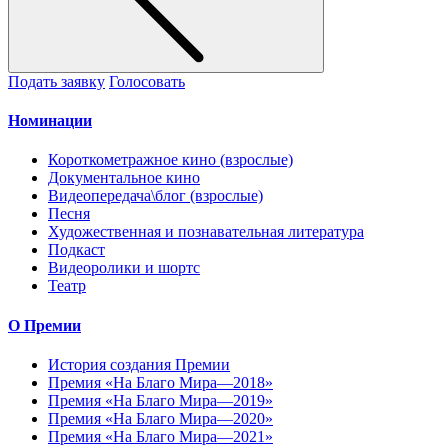
Подать заявку
Голосовать
Номинации
Короткометражное кино (взрослые)
Документальное кино
Видеопередача\блог (взрослые)
Песня
Художественная и познавательная литература
Подкаст
Видеоролики и шортс
Театр
О Премии
История создания Премии
Премия «На Благо Мира—2018»
Премия «На Благо Мира—2019»
Премия «На Благо Мира—2020»
Премия «На Благо Мира—2021»