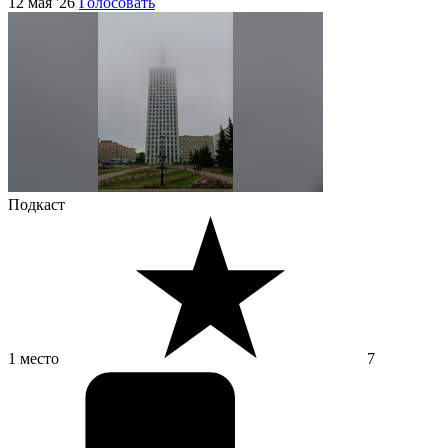
12 мая '26
Голосовать
Подкаст
1 место
7