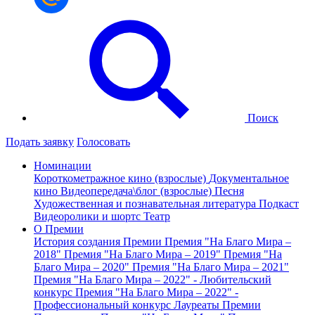
Поиск
Подать заявку
Голосовать
Номинации
Короткометражное кино (взрослые)
Документальное
кино
Видеопередача\блог (взрослые)
Песня
Художественная и познавательная литература
Подкаст
Видеоролики и шортс
Театр
О Премии
История создания Премии
Премия "На Благо Мира –
2018"
Премия "На Благо Мира – 2019"
Премия "На
Благо Мира – 2020"
Премия "На Благо Мира – 2021"
Премия "На Благо Мира – 2022" - Любительский
конкурс
Премия "На Благо Мира – 2022" -
Профессиональный конкурс
Лауреаты Премии