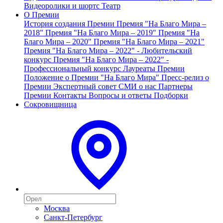
Видеоролики и шортс
Театр
О Премии
История создания Премии
Премия "На Благо Мира –
2018"
Премия "На Благо Мира – 2019"
Премия "На
Благо Мира – 2020"
Премия "На Благо Мира – 2021"
Премия "На Благо Мира – 2022" - Любительский
конкурс
Премия "На Благо Мира – 2022" -
Профессиональный конкурс
Лауреаты Премии
Положение о Премии "На Благо Мира"
Пресс-релиз о
Премии
Экспертный совет
СМИ о нас
Партнеры
Премии
Контакты
Вопросы и ответы
Подборки
Сокровищница
Москва
Санкт-Петербург