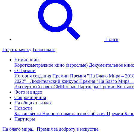
Поиск
Подать заявку
Голосовать
Номинации
Короткометражное кино (взрослые)
Документальное кин
О Премии
История создания Премии
Премия "На Благо Мира – 201
2022" - Любительский конкурс
Премия "На Благо Мира –
Экспертный совет
СМИ о нас
Партнеры Премии
Контак
Фото и видео
Сокровищница
На общих началах
Новости
Благие вести
Новости номинантов
События Премии
Блог
Партнеры
На благо мира... Премия за доброту в искустве