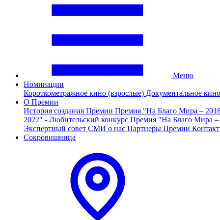
Меню
Номинации
Короткометражное кино (взрослые)
Документальное кин
О Премии
История создания Премии
Премия "На Благо Мира – 201
2022" - Любительский конкурс
Премия "На Благо Мира –
Экспертный совет
СМИ о нас
Партнеры Премии
Контак
Сокровищница