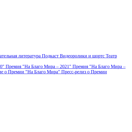
ательная литература
Подкаст
Видеоролики и шортс
Театр
20"
Премия "На Благо Мира – 2021"
Премия "На Благо Мира –
е о Премии "На Благо Мира"
Пресс-релиз о Премии