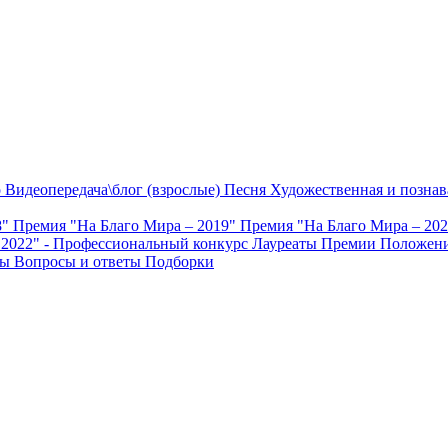
о
Видеопередача\блог (взрослые)
Песня
Художественная и познав
8"
Премия "На Благо Мира – 2019"
Премия "На Благо Мира – 20
 2022" - Профессиональный конкурс
Лауреаты Премии
Положени
ты
Вопросы и ответы
Подборки