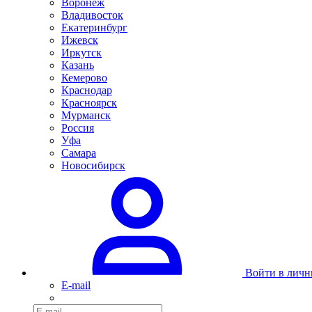
Воронеж
Владивосток
Екатеринбург
Ижевск
Иркутск
Казань
Кемерово
Краснодар
Красноярск
Мурманск
Россия
Уфа
Самара
Новосибирск
Войти в личн
E-mail