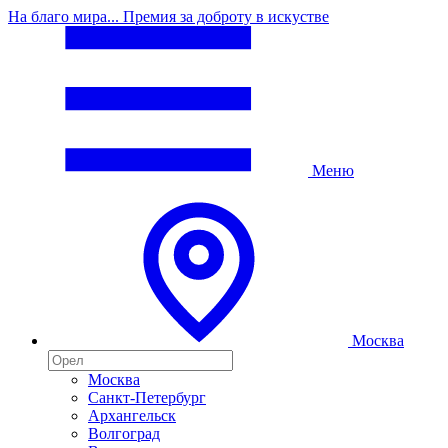
На благо мира... Премия за доброту в искустве
Меню
Москва
Москва
Санкт-Петербург
Архангельск
Волгоград