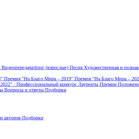
о
Видеопередача\блог (взрослые)
Песня
Художественная и познав
8"
Премия "На Благо Мира – 2019"
Премия "На Благо Мира – 20
 2022" - Профессиональный конкурс
Лауреаты Премии
Положени
ты
Вопросы и ответы
Подборки
и авторов
Подборки