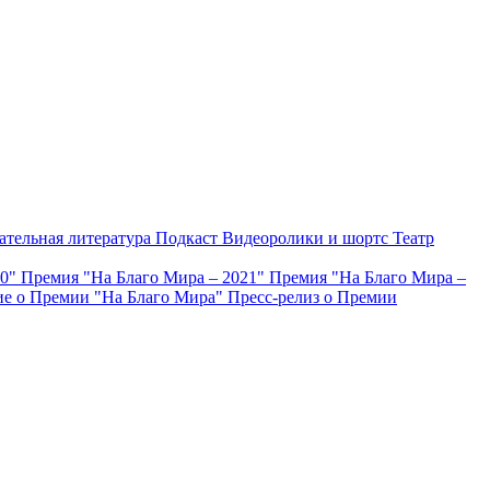
ательная литература
Подкаст
Видеоролики и шортс
Театр
20"
Премия "На Благо Мира – 2021"
Премия "На Благо Мира –
е о Премии "На Благо Мира"
Пресс-релиз о Премии