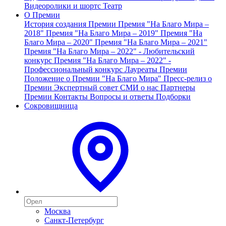
Видеоролики и шортс
Театр
О Премии
История создания Премии
Премия "На Благо Мира –
2018"
Премия "На Благо Мира – 2019"
Премия "На
Благо Мира – 2020"
Премия "На Благо Мира – 2021"
Премия "На Благо Мира – 2022" - Любительский
конкурс
Премия "На Благо Мира – 2022" -
Профессиональный конкурс
Лауреаты Премии
Положение о Премии "На Благо Мира"
Пресс-релиз о
Премии
Экспертный совет
СМИ о нас
Партнеры
Премии
Контакты
Вопросы и ответы
Подборки
Сокровищница
Москва
Санкт-Петербург