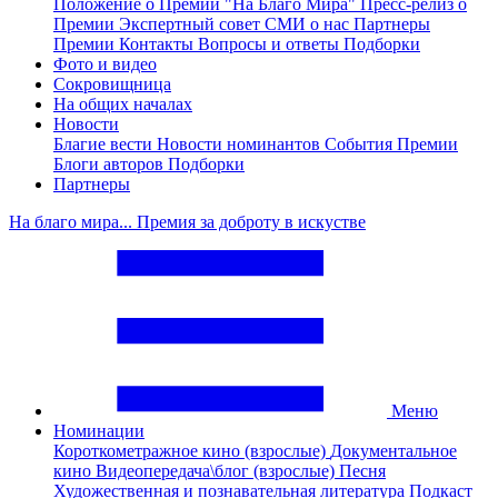
Положение о Премии "На Благо Мира"
Пресс-релиз о
Премии
Экспертный совет
СМИ о нас
Партнеры
Премии
Контакты
Вопросы и ответы
Подборки
Фото и видео
Сокровищница
На общих началах
Новости
Благие вести
Новости номинантов
События Премии
Блоги авторов
Подборки
Партнеры
На благо мира... Премия за доброту в искустве
Меню
Номинации
Короткометражное кино (взрослые)
Документальное
кино
Видеопередача\блог (взрослые)
Песня
Художественная и познавательная литература
Подкаст