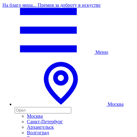
На благо мира... Премия за доброту в искустве
Меню
Москва
Москва
Санкт-Петербург
Архангельск
Волгоград