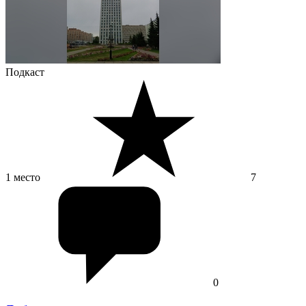
Подкаст
1 место
7
0