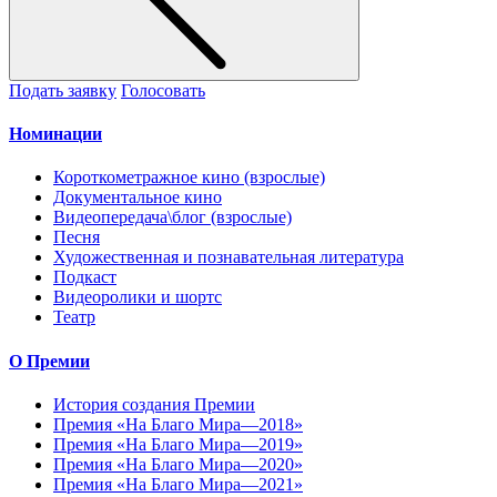
Подать заявку
Голосовать
Номинации
Короткометражное кино (взрослые)
Документальное кино
Видеопередача\блог (взрослые)
Песня
Художественная и познавательная литература
Подкаст
Видеоролики и шортс
Театр
О Премии
История создания Премии
Премия «На Благо Мира—2018»
Премия «На Благо Мира—2019»
Премия «На Благо Мира—2020»
Премия «На Благо Мира—2021»