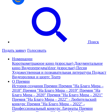
Поиск
Подать заявку
Голосовать
Номинации
Короткометражное кино (взрослые)
Документальное
кино
Видеопередача\блог (взрослые)
Песня
Художественная и познавательная литература
Подкаст
Видеоролики и шортс
Театр
О Премии
История создания Премии
Премия "На Благо Мира –
2018"
Премия "На Благо Мира – 2019"
Премия "На
Благо Мира – 2020"
Премия "На Благо Мира – 2021"
Премия "На Благо Мира – 2022" - Любительский
конкурс
Премия "На Благо Мира – 2022" -
Профессиональный конкурс
Лауреаты Премии