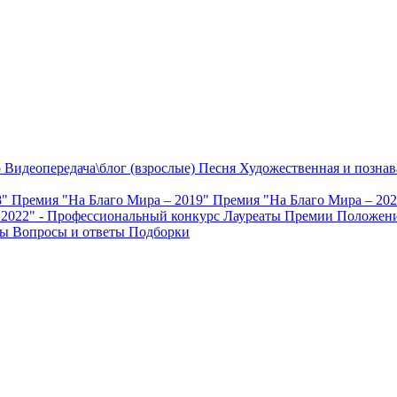
о
Видеопередача\блог (взрослые)
Песня
Художественная и познав
8"
Премия "На Благо Мира – 2019"
Премия "На Благо Мира – 20
 2022" - Профессиональный конкурс
Лауреаты Премии
Положени
ты
Вопросы и ответы
Подборки