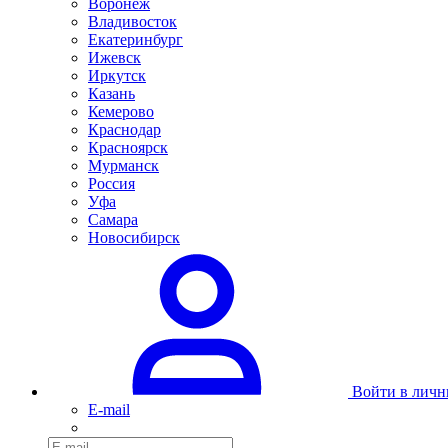
Воронеж
Владивосток
Екатеринбург
Ижевск
Иркутск
Казань
Кемерово
Краснодар
Красноярск
Мурманск
Россия
Уфа
Самара
Новосибирск
Войти в личн
E-mail