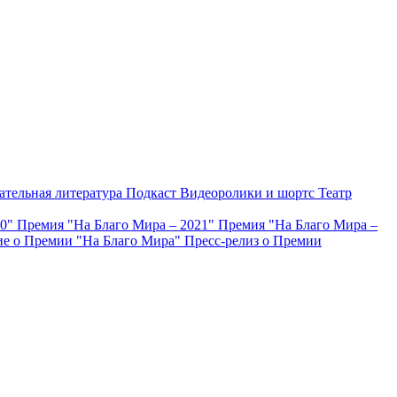
ательная литература
Подкаст
Видеоролики и шортс
Театр
20"
Премия "На Благо Мира – 2021"
Премия "На Благо Мира –
е о Премии "На Благо Мира"
Пресс-релиз о Премии