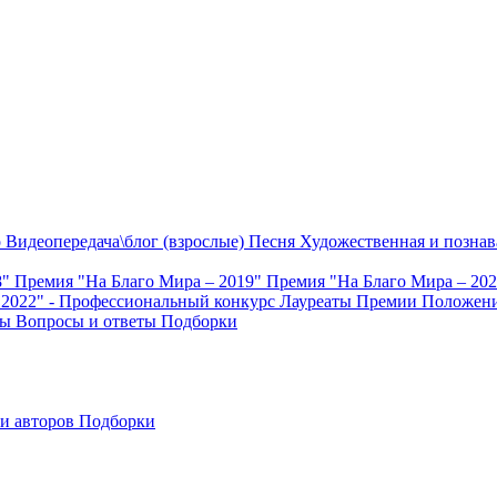
о
Видеопередача\блог (взрослые)
Песня
Художественная и познав
8"
Премия "На Благо Мира – 2019"
Премия "На Благо Мира – 20
 2022" - Профессиональный конкурс
Лауреаты Премии
Положени
ты
Вопросы и ответы
Подборки
и авторов
Подборки