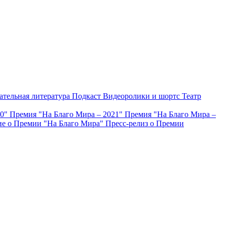
ательная литература
Подкаст
Видеоролики и шортс
Театр
20"
Премия "На Благо Мира – 2021"
Премия "На Благо Мира –
е о Премии "На Благо Мира"
Пресс-релиз о Премии