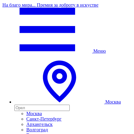
На благо мира... Премия за доброту в искустве
Меню
Москва
Москва
Санкт-Петербург
Архангельск
Волгоград