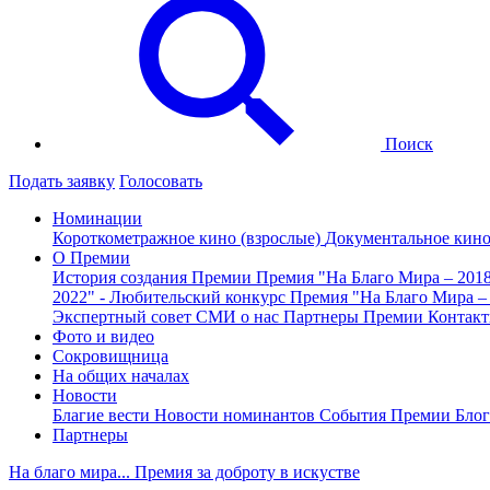
Поиск
Подать заявку
Голосовать
Номинации
Короткометражное кино (взрослые)
Документальное кин
О Премии
История создания Премии
Премия "На Благо Мира – 201
2022" - Любительский конкурс
Премия "На Благо Мира –
Экспертный совет
СМИ о нас
Партнеры Премии
Контак
Фото и видео
Сокровищница
На общих началах
Новости
Благие вести
Новости номинантов
События Премии
Блог
Партнеры
На благо мира... Премия за доброту в искустве