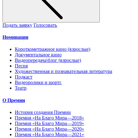
Подать заявку
Голосовать
Номинации
Короткометражное кино (взрослые)
Документальное кино
Видеопередача\блог (взрослые)
Песня
Художественная и познавательная литература
Подкаст
Видеоролики и шортс
Театр
О Премии
История создания Премии
Премия «На Благо Мира—2018»
Премия «На Благо Мира—2019»
Премия «На Благо Мира—2020»
Премия «На Благо Мира—2021»