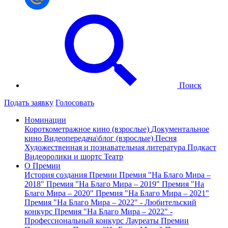
Поиск
Подать заявку
Голосовать
Номинации
Короткометражное кино (взрослые)
Документальное
кино
Видеопередача\блог (взрослые)
Песня
Художественная и познавательная литература
Подкаст
Видеоролики и шортс
Театр
О Премии
История создания Премии
Премия "На Благо Мира –
2018"
Премия "На Благо Мира – 2019"
Премия "На
Благо Мира – 2020"
Премия "На Благо Мира – 2021"
Премия "На Благо Мира – 2022" - Любительский
конкурс
Премия "На Благо Мира – 2022" -
Профессиональный конкурс
Лауреаты Премии