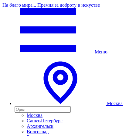
На благо мира... Премия за доброту в искустве
Меню
Москва
Москва
Санкт-Петербург
Архангельск
Волгоград