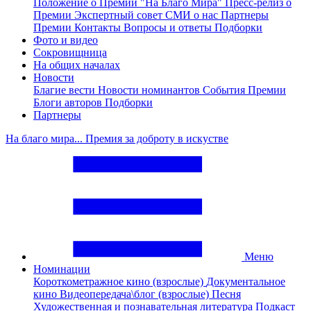
Положение о Премии "На Благо Мира"
Пресс-релиз о
Премии
Экспертный совет
СМИ о нас
Партнеры
Премии
Контакты
Вопросы и ответы
Подборки
Фото и видео
Сокровищница
На общих началах
Новости
Благие вести
Новости номинантов
События Премии
Блоги авторов
Подборки
Партнеры
На благо мира... Премия за доброту в искустве
Меню
Номинации
Короткометражное кино (взрослые)
Документальное
кино
Видеопередача\блог (взрослые)
Песня
Художественная и познавательная литература
Подкаст