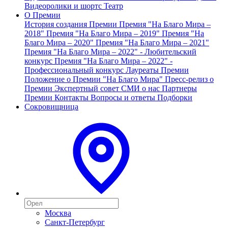
Видеоролики и шортс
Театр
О Премии
История создания Премии
Премия "На Благо Мира –
2018"
Премия "На Благо Мира – 2019"
Премия "На
Благо Мира – 2020"
Премия "На Благо Мира – 2021"
Премия "На Благо Мира – 2022" - Любительский
конкурс
Премия "На Благо Мира – 2022" -
Профессиональный конкурс
Лауреаты Премии
Положение о Премии "На Благо Мира"
Пресс-релиз о
Премии
Экспертный совет
СМИ о нас
Партнеры
Премии
Контакты
Вопросы и ответы
Подборки
Сокровищница
Москва
Санкт-Петербург