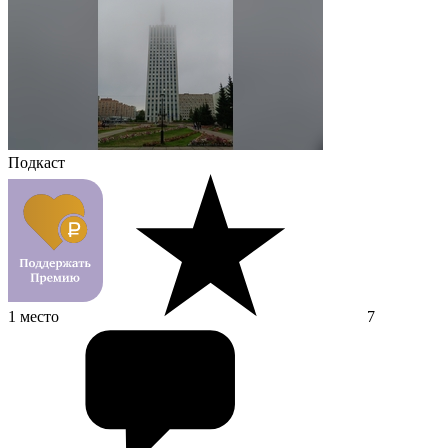
Подкаст
1 место
7