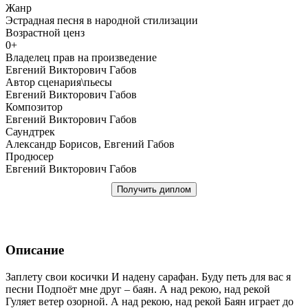
Жанр
Эстрадная песня в народной стилизации
Возрастной ценз
0+
Владелец прав на произведение
Евгений Викторович Габов
Автор сценария\пьесы
Евгений Викторович Габов
Композитор
Евгений Викторович Габов
Саундтрек
Александр Борисов, Евгений Габов
Продюсер
Евгений Викторович Габов
Получить диплом
Описание
Заплету свои косички И надену сарафан. Буду петь для вас я
песни Подпоёт мне друг – баян. А над рекою, над рекой
Гуляет ветер озорной. А над рекою, над рекой Баян играет до