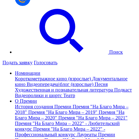
Поиск
Подать заявку
Голосовать
Номинации
Короткометражное кино (взрослые)
Документальное
кино
Видеопередача\блог (взрослые)
Песня
Художественная и познавательная литература
Подкаст
Видеоролики и шортс
Театр
О Премии
История создания Премии
Премия "На Благо Мира –
2018"
Премия "На Благо Мира – 2019"
Премия "На
Благо Мира – 2020"
Премия "На Благо Мира – 2021"
Премия "На Благо Мира – 2022" - Любительский
конкурс
Премия "На Благо Мира – 2022" -
Профессиональный конкурс
Лауреаты Премии