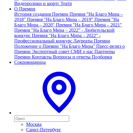
Видеоролики и шортс
Театр
О Премии
История создания Премии
Премия "На Благо Мира –
2018"
Премия "На Благо Мира – 2019"
Премия "На
Благо Мира – 2020"
Премия "На Благо Мира – 2021"
Премия "На Благо Мира – 2022" - Любительский
конкурс
Премия "На Благо Мира – 2022" -
Профессиональный конкурс
Лауреаты Премии
Положение о Премии "На Благо Мира"
Пресс-релиз о
Премии
Экспертный совет
СМИ о нас
Партнеры
Премии
Контакты
Вопросы и ответы
Подборки
Сокровищница
Москва
Санкт-Петербург