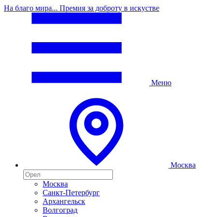
На благо мира... Премия за доброту в искустве
Меню
Москва
Москва
Санкт-Петербург
Архангельск
Волгоград