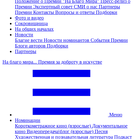
Положение о Премии "На Благо Мира"
Пресс-релиз о
Премии
Экспертный совет
СМИ о нас
Партнеры
Премии
Контакты
Вопросы и ответы
Подборки
Фото и видео
Сокровищница
На общих началах
Новости
Благие вести
Новости номинантов
События Премии
Блоги авторов
Подборки
Партнеры
На благо мира... Премия за доброту в искустве
Меню
Номинации
Короткометражное кино (взрослые)
Документальное
кино
Видеопередача\блог (взрослые)
Песня
Художественная и познавательная литература
Подкаст