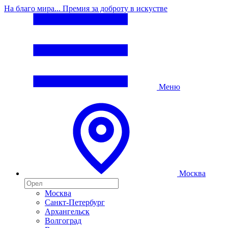
На благо мира... Премия за доброту в искустве
Меню
Москва
Москва
Санкт-Петербург
Архангельск
Волгоград