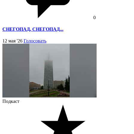
0
СНЕГОПАД, СНЕГОПАД...
12 мая '26
Голосовать
Подкаст