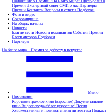
Положение о Премии "На Благо Мира"
Пресс-релиз о
Премии
Экспертный совет
СМИ о нас
Партнеры
Премии
Контакты
Вопросы и ответы
Подборки
Фото и видео
Сокровищница
На общих началах
Новости
Благие вести
Новости номинантов
События Премии
Блоги авторов
Подборки
Партнеры
На благо мира... Премия за доброту в искустве
Меню
Номинации
Короткометражное кино (взрослые)
Документальное
кино
Видеопередача\блог (взрослые)
Песня
Художественная и познавательная литература
Подкаст