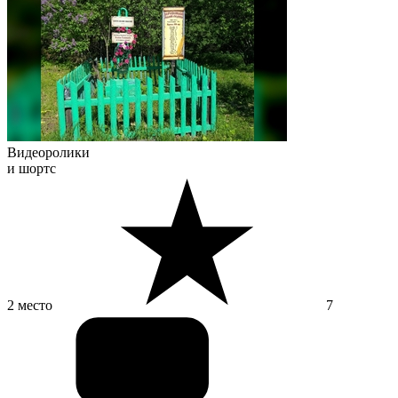
Видеоролики
и шортс
2 место
7