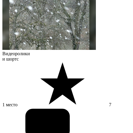
Видеоролики
и шортс
1 место
7