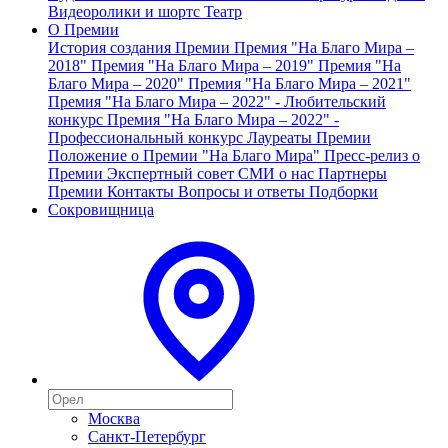
Видеоролики и шортс
Театр
О Премии
История создания Премии
Премия "На Благо Мира –
2018"
Премия "На Благо Мира – 2019"
Премия "На
Благо Мира – 2020"
Премия "На Благо Мира – 2021"
Премия "На Благо Мира – 2022" - Любительский
конкурс
Премия "На Благо Мира – 2022" -
Профессиональный конкурс
Лауреаты Премии
Положение о Премии "На Благо Мира"
Пресс-релиз о
Премии
Экспертный совет
СМИ о нас
Партнеры
Премии
Контакты
Вопросы и ответы
Подборки
Сокровищница
Москва
Санкт-Петербург