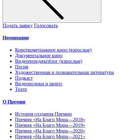
Подать заявку
Голосовать
Номинации
Короткометражное кино (взрослые)
Документальное кино
Видеопередача\блог (взрослые)
Песня
Художественная и познавательная литература
Подкаст
Видеоролики и шортс
Театр
О Премии
История создания Премии
Премия «На Благо Мира—2018»
Премия «На Благо Мира—2019»
Премия «На Благо Мира—2020»
Премия «На Благо Мира—2021»