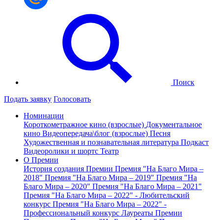
Поиск
Подать заявку
Голосовать
Номинации
Короткометражное кино (взрослые)
Документальное
кино
Видеопередача\блог (взрослые)
Песня
Художественная и познавательная литература
Подкаст
Видеоролики и шортс
Театр
О Премии
История создания Премии
Премия "На Благо Мира –
2018"
Премия "На Благо Мира – 2019"
Премия "На
Благо Мира – 2020"
Премия "На Благо Мира – 2021"
Премия "На Благо Мира – 2022" - Любительский
конкурс
Премия "На Благо Мира – 2022" -
Профессиональный конкурс
Лауреаты Премии