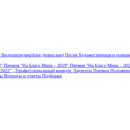
о
Видеопередача\блог (взрослые)
Песня
Художественная и познав
8"
Премия "На Благо Мира – 2019"
Премия "На Благо Мира – 20
 2022" - Профессиональный конкурс
Лауреаты Премии
Положени
ты
Вопросы и ответы
Подборки