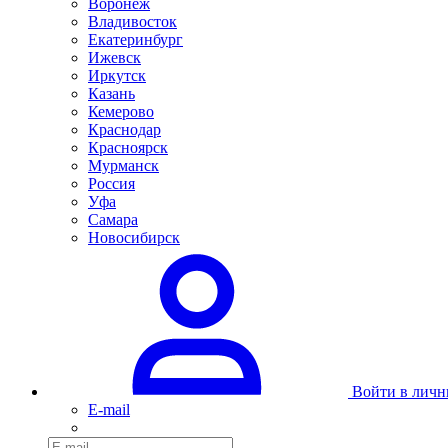
Воронеж
Владивосток
Екатеринбург
Ижевск
Иркутск
Казань
Кемерово
Краснодар
Красноярск
Мурманск
Россия
Уфа
Самара
Новосибирск
Войти в личн
E-mail