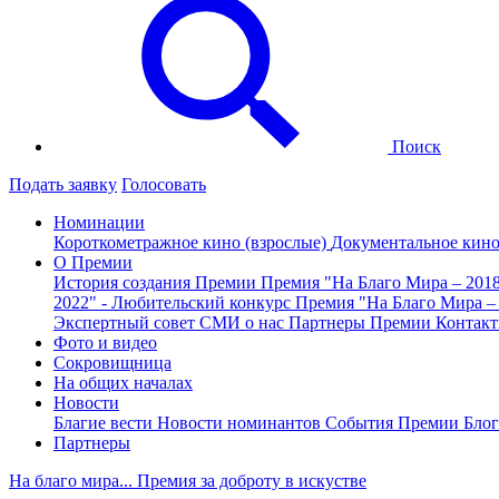
Поиск
Подать заявку
Голосовать
Номинации
Короткометражное кино (взрослые)
Документальное кин
О Премии
История создания Премии
Премия "На Благо Мира – 201
2022" - Любительский конкурс
Премия "На Благо Мира –
Экспертный совет
СМИ о нас
Партнеры Премии
Контак
Фото и видео
Сокровищница
На общих началах
Новости
Благие вести
Новости номинантов
События Премии
Блог
Партнеры
На благо мира... Премия за доброту в искустве