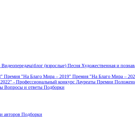
о
Видеопередача\блог (взрослые)
Песня
Художественная и познав
8"
Премия "На Благо Мира – 2019"
Премия "На Благо Мира – 20
 2022" - Профессиональный конкурс
Лауреаты Премии
Положени
ты
Вопросы и ответы
Подборки
и авторов
Подборки