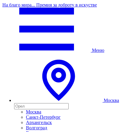
На благо мира... Премия за доброту в искустве
Меню
Москва
Москва
Санкт-Петербург
Архангельск
Волгоград