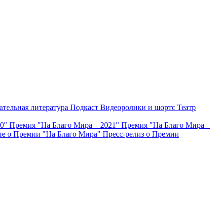
ательная литература
Подкаст
Видеоролики и шортс
Театр
20"
Премия "На Благо Мира – 2021"
Премия "На Благо Мира –
е о Премии "На Благо Мира"
Пресс-релиз о Премии