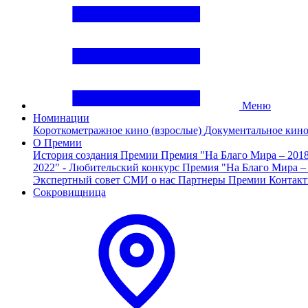
Меню
Номинации
Короткометражное кино (взрослые)
Документальное кин
О Премии
История создания Премии
Премия "На Благо Мира – 201
2022" - Любительский конкурс
Премия "На Благо Мира –
Экспертный совет
СМИ о нас
Партнеры Премии
Контак
Сокровищница