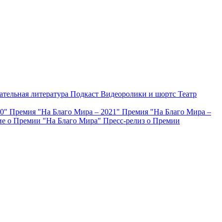
ательная литература
Подкаст
Видеоролики и шортс
Театр
20"
Премия "На Благо Мира – 2021"
Премия "На Благо Мира –
е о Премии "На Благо Мира"
Пресс-релиз о Премии