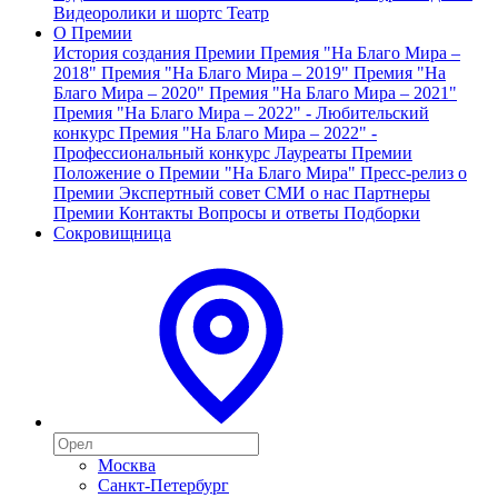
Видеоролики и шортс
Театр
О Премии
История создания Премии
Премия "На Благо Мира –
2018"
Премия "На Благо Мира – 2019"
Премия "На
Благо Мира – 2020"
Премия "На Благо Мира – 2021"
Премия "На Благо Мира – 2022" - Любительский
конкурс
Премия "На Благо Мира – 2022" -
Профессиональный конкурс
Лауреаты Премии
Положение о Премии "На Благо Мира"
Пресс-релиз о
Премии
Экспертный совет
СМИ о нас
Партнеры
Премии
Контакты
Вопросы и ответы
Подборки
Сокровищница
Москва
Санкт-Петербург