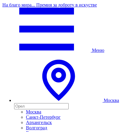
На благо мира... Премия за доброту в искустве
Меню
Москва
Москва
Санкт-Петербург
Архангельск
Волгоград