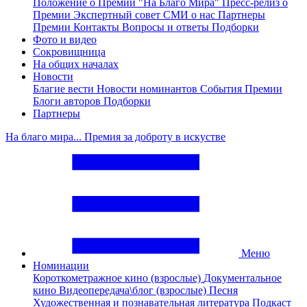
Положение о Премии "На Благо Мира"
Пресс-релиз о
Премии
Экспертный совет
СМИ о нас
Партнеры
Премии
Контакты
Вопросы и ответы
Подборки
Фото и видео
Сокровищница
На общих началах
Новости
Благие вести
Новости номинантов
События Премии
Блоги авторов
Подборки
Партнеры
На благо мира... Премия за доброту в искустве
Меню
Номинации
Короткометражное кино (взрослые)
Документальное
кино
Видеопередача\блог (взрослые)
Песня
Художественная и познавательная литература
Подкаст