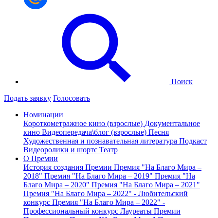
Поиск
Подать заявку
Голосовать
Номинации
Короткометражное кино (взрослые)
Документальное
кино
Видеопередача\блог (взрослые)
Песня
Художественная и познавательная литература
Подкаст
Видеоролики и шортс
Театр
О Премии
История создания Премии
Премия "На Благо Мира –
2018"
Премия "На Благо Мира – 2019"
Премия "На
Благо Мира – 2020"
Премия "На Благо Мира – 2021"
Премия "На Благо Мира – 2022" - Любительский
конкурс
Премия "На Благо Мира – 2022" -
Профессиональный конкурс
Лауреаты Премии