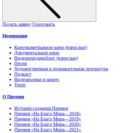
Подать заявку
Голосовать
Номинации
Короткометражное кино (взрослые)
Документальное кино
Видеопередача\блог (взрослые)
Песня
Художественная и познавательная литература
Подкаст
Видеоролики и шортс
Театр
О Премии
История создания Премии
Премия «На Благо Мира—2018»
Премия «На Благо Мира—2019»
Премия «На Благо Мира—2020»
Премия «На Благо Мира—2021»