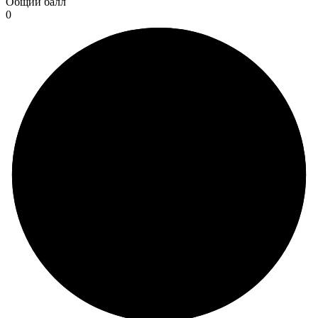
Общий балл
0