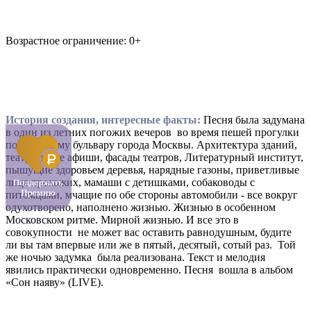
Возрастное ограничение: 0+
История создания, интересные факты:
Песня была задумана
в один из летних погожих вечеров во время пешей прогулки
по Тверскому бульвару города Москвы. Архитектура зданий,
театральные афиши, фасады театров, Литературный институт,
пышущие здоровьем деревья, нарядные газоны, приветливые
лица прохожих, мамаши с детишками, собаководы с
питомцами, мчащие по обе стороны автомобили - все вокруг
одухотворено, наполнено жизнью. Жизнью в особенном
Московском ритме. Мирной жизнью. И все это в
совокупности не может вас оставить равнодушным, будите
ли вы там впервые или же в пятый, десятый, сотый раз. Той
же ночью задумка была реализована. Текст и мелодия
явились практически одновременно. Песня вошла в альбом
«Сон наяву» (LIVE).