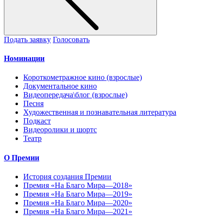
Подать заявку
Голосовать
Номинации
Короткометражное кино (взрослые)
Документальное кино
Видеопередача\блог (взрослые)
Песня
Художественная и познавательная литература
Подкаст
Видеоролики и шортс
Театр
О Премии
История создания Премии
Премия «На Благо Мира—2018»
Премия «На Благо Мира—2019»
Премия «На Благо Мира—2020»
Премия «На Благо Мира—2021»