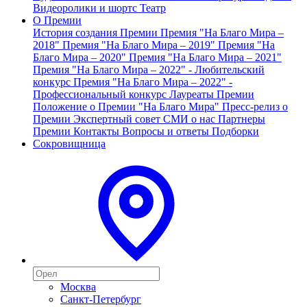
Видеоролики и шортс
Театр
О Премии
История создания Премии
Премия "На Благо Мира –
2018"
Премия "На Благо Мира – 2019"
Премия "На
Благо Мира – 2020"
Премия "На Благо Мира – 2021"
Премия "На Благо Мира – 2022" - Любительский
конкурс
Премия "На Благо Мира – 2022" -
Профессиональный конкурс
Лауреаты Премии
Положение о Премии "На Благо Мира"
Пресс-релиз о
Премии
Экспертный совет
СМИ о нас
Партнеры
Премии
Контакты
Вопросы и ответы
Подборки
Сокровищница
Москва
Санкт-Петербург