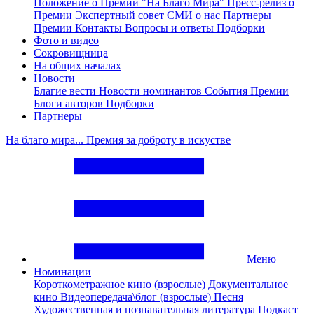
Положение о Премии "На Благо Мира"
Пресс-релиз о
Премии
Экспертный совет
СМИ о нас
Партнеры
Премии
Контакты
Вопросы и ответы
Подборки
Фото и видео
Сокровищница
На общих началах
Новости
Благие вести
Новости номинантов
События Премии
Блоги авторов
Подборки
Партнеры
На благо мира... Премия за доброту в искустве
Меню
Номинации
Короткометражное кино (взрослые)
Документальное
кино
Видеопередача\блог (взрослые)
Песня
Художественная и познавательная литература
Подкаст