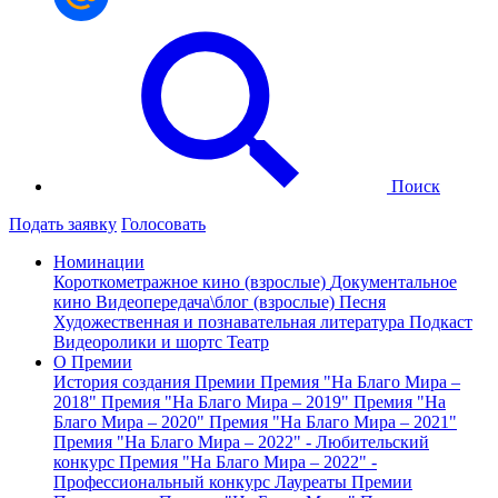
Поиск
Подать заявку
Голосовать
Номинации
Короткометражное кино (взрослые)
Документальное
кино
Видеопередача\блог (взрослые)
Песня
Художественная и познавательная литература
Подкаст
Видеоролики и шортс
Театр
О Премии
История создания Премии
Премия "На Благо Мира –
2018"
Премия "На Благо Мира – 2019"
Премия "На
Благо Мира – 2020"
Премия "На Благо Мира – 2021"
Премия "На Благо Мира – 2022" - Любительский
конкурс
Премия "На Благо Мира – 2022" -
Профессиональный конкурс
Лауреаты Премии