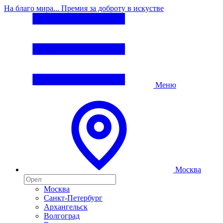
На благо мира... Премия за доброту в искустве
Меню
Москва
Москва
Санкт-Петербург
Архангельск
Волгоград