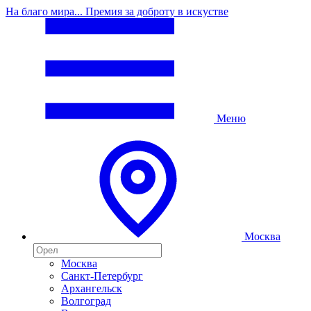
На благо мира... Премия за доброту в искустве
Меню
Москва
Москва
Санкт-Петербург
Архангельск
Волгоград