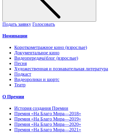
Подать заявку
Голосовать
Номинации
Короткометражное кино (взрослые)
Документальное кино
Видеопередача\блог (взрослые)
Песня
Художественная и познавательная литература
Подкаст
Видеоролики и шортс
Театр
О Премии
История создания Премии
Премия «На Благо Мира—2018»
Премия «На Благо Мира—2019»
Премия «На Благо Мира—2020»
Премия «На Благо Мира—2021»