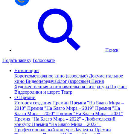
Поиск
Подать заявку
Голосовать
Номинации
Короткометражное кино (взрослые)
Документальное
кино
Видеопередача\блог (взрослые)
Песня
Художественная и познавательная литература
Подкаст
Видеоролики и шортс
Театр
О Премии
История создания Премии
Премия "На Благо Мира –
2018"
Премия "На Благо Мира – 2019"
Премия "На
Благо Мира – 2020"
Премия "На Благо Мира – 2021"
Премия "На Благо Мира – 2022" - Любительский
конкурс
Премия "На Благо Мира – 2022" -
Профессиональный конкурс
Лауреаты Премии