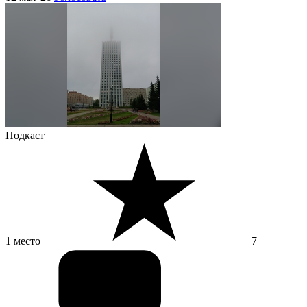
Подкаст
1 место
7