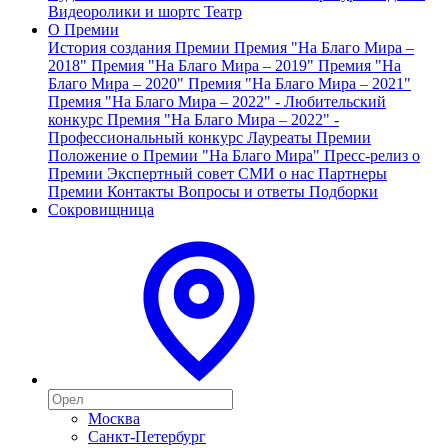
Видеоролики и шортс
Театр
О Премии
История создания Премии
Премия "На Благо Мира –
2018"
Премия "На Благо Мира – 2019"
Премия "На
Благо Мира – 2020"
Премия "На Благо Мира – 2021"
Премия "На Благо Мира – 2022" - Любительский
конкурс
Премия "На Благо Мира – 2022" -
Профессиональный конкурс
Лауреаты Премии
Положение о Премии "На Благо Мира"
Пресс-релиз о
Премии
Экспертный совет
СМИ о нас
Партнеры
Премии
Контакты
Вопросы и ответы
Подборки
Сокровищница
Москва
Санкт-Петербург