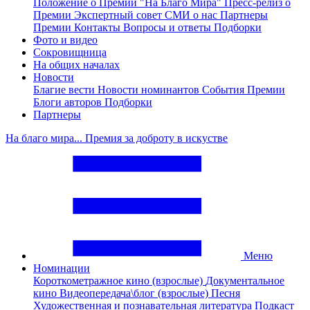
Положение о Премии "На Благо Мира"
Пресс-релиз о
Премии
Экспертный совет
СМИ о нас
Партнеры
Премии
Контакты
Вопросы и ответы
Подборки
Фото и видео
Сокровищница
На общих началах
Новости
Благие вести
Новости номинантов
События Премии
Блоги авторов
Подборки
Партнеры
На благо мира... Премия за доброту в искустве
Меню
Номинации
Короткометражное кино (взрослые)
Документальное
кино
Видеопередача\блог (взрослые)
Песня
Художественная и познавательная литература
Подкаст