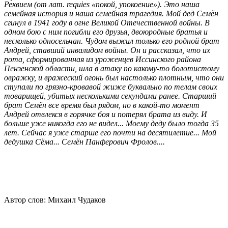
Ре́квием (от лат. requies «покой, упокоение»). Это наша
семейная история и наша семейная трагедия. Мой дед Семён
сгинул в 1941 году в огне Великой Отечественной войны. В
одном бою с ним погибли его друзья, двоюродные братья и
несколько односельчан. Чудом выжил только его родной брат
Андрей, ставший инвалидом войны. Он и рассказал, что их
рота, сформированная из уроженцев Иссинского района
Пензенской области, шла в атаку по какому-то болотистому
овражку, и вражеский огонь был настолько плотным, что они
ступали по грязно-кровавой жиже буквально по телам своих
товарищей, убитых несколькими секундами ранее. Старший
брат Семён все время был рядом, но в какой-то момент
Андрей отвлекся в горячке боя и потерял брата из виду. И
больше уже никогда его не видел... Моему деду было тогда 35
лет. Сейчас я уже старше его почти на десятилетие... Мой
дедушка Сёма... Семён Панферович Фролов....
Автор слов: Михаил Чудаков