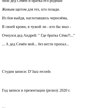
Мой дед Семён и братка его родный
Живым щитом для тех, кто позади.
Из боя выйдя, наглотавшись чернозёма,
В своей крови, в чужой ли - кто бы знал -
Очнулся дед Андрей: " Где братка Сёма?!..."
... А дед Семён мой... без вести пропал...
Студия записи: D’Jazz records
Год записи и презентации (релиз): 2020 г.