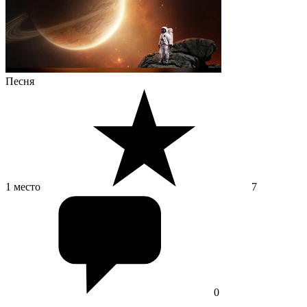
Песня
1 место
7
0