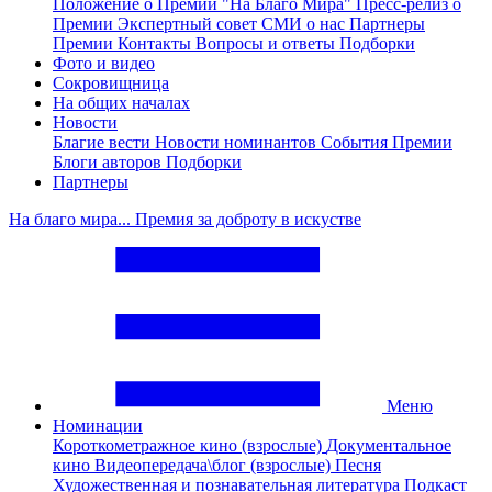
Положение о Премии "На Благо Мира"
Пресс-релиз о
Премии
Экспертный совет
СМИ о нас
Партнеры
Премии
Контакты
Вопросы и ответы
Подборки
Фото и видео
Сокровищница
На общих началах
Новости
Благие вести
Новости номинантов
События Премии
Блоги авторов
Подборки
Партнеры
На благо мира... Премия за доброту в искустве
Меню
Номинации
Короткометражное кино (взрослые)
Документальное
кино
Видеопередача\блог (взрослые)
Песня
Художественная и познавательная литература
Подкаст