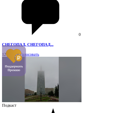
0
СНЕГОПАД, СНЕГОПАД...
12 мая '26
Голосовать
Подкаст