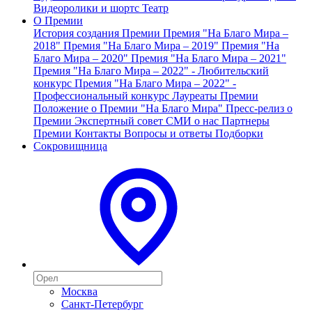
Видеоролики и шортс
Театр
О Премии
История создания Премии
Премия "На Благо Мира –
2018"
Премия "На Благо Мира – 2019"
Премия "На
Благо Мира – 2020"
Премия "На Благо Мира – 2021"
Премия "На Благо Мира – 2022" - Любительский
конкурс
Премия "На Благо Мира – 2022" -
Профессиональный конкурс
Лауреаты Премии
Положение о Премии "На Благо Мира"
Пресс-релиз о
Премии
Экспертный совет
СМИ о нас
Партнеры
Премии
Контакты
Вопросы и ответы
Подборки
Сокровищница
Москва
Санкт-Петербург