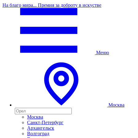
На благо мира... Премия за доброту в искустве
Меню
Москва
Москва
Санкт-Петербург
Архангельск
Волгоград