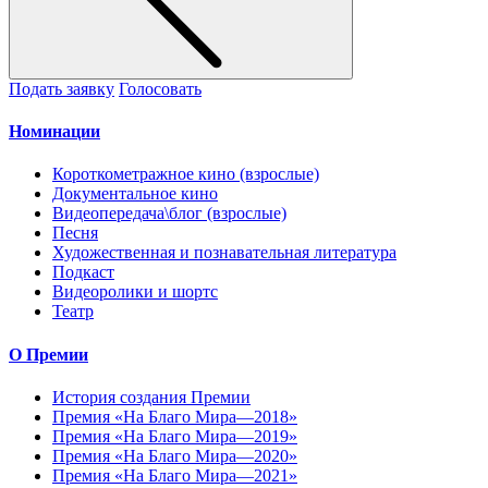
Подать заявку
Голосовать
Номинации
Короткометражное кино (взрослые)
Документальное кино
Видеопередача\блог (взрослые)
Песня
Художественная и познавательная литература
Подкаст
Видеоролики и шортс
Театр
О Премии
История создания Премии
Премия «На Благо Мира—2018»
Премия «На Благо Мира—2019»
Премия «На Благо Мира—2020»
Премия «На Благо Мира—2021»