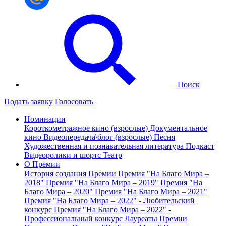
Поиск
Подать заявку
Голосовать
Номинации
Короткометражное кино (взрослые)
Документальное
кино
Видеопередача\блог (взрослые)
Песня
Художественная и познавательная литература
Подкаст
Видеоролики и шортс
Театр
О Премии
История создания Премии
Премия "На Благо Мира –
2018"
Премия "На Благо Мира – 2019"
Премия "На
Благо Мира – 2020"
Премия "На Благо Мира – 2021"
Премия "На Благо Мира – 2022" - Любительский
конкурс
Премия "На Благо Мира – 2022" -
Профессиональный конкурс
Лауреаты Премии