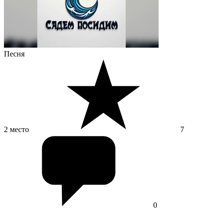
Песня
2 место
7
0