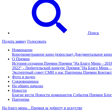
Поиск
Подать заявку
Голосовать
Номинации
Короткометражное кино (взрослые)
Документальное кин
О Премии
История создания Премии
Премия "На Благо Мира – 201
2022" - Любительский конкурс
Премия "На Благо Мира –
Экспертный совет
СМИ о нас
Партнеры Премии
Контак
Фото и видео
Сокровищница
На общих началах
Новости
Благие вести
Новости номинантов
События Премии
Блог
Партнеры
На благо мира... Премия за доброту в искустве