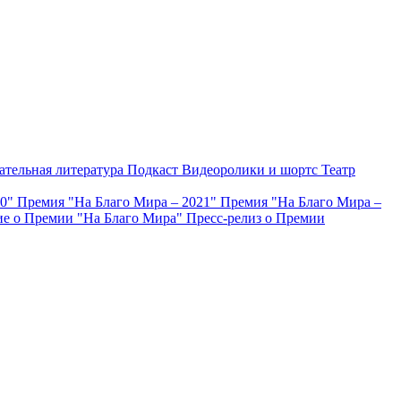
ательная литература
Подкаст
Видеоролики и шортс
Театр
20"
Премия "На Благо Мира – 2021"
Премия "На Благо Мира –
е о Премии "На Благо Мира"
Пресс-релиз о Премии