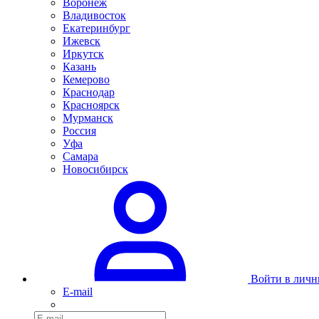
Воронеж
Владивосток
Екатеринбург
Ижевск
Иркутск
Казань
Кемерово
Краснодар
Красноярск
Мурманск
Россия
Уфа
Самара
Новосибирск
Войти в личн
E-mail