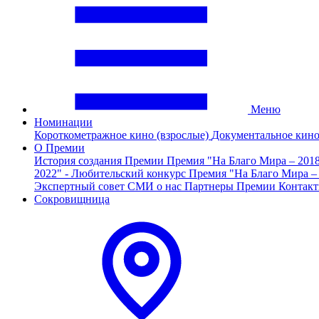
Меню
Номинации
Короткометражное кино (взрослые)
Документальное кин
О Премии
История создания Премии
Премия "На Благо Мира – 201
2022" - Любительский конкурс
Премия "На Благо Мира –
Экспертный совет
СМИ о нас
Партнеры Премии
Контак
Сокровищница