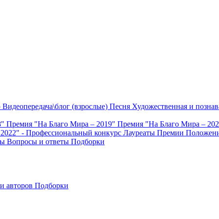
о
Видеопередача\блог (взрослые)
Песня
Художественная и познав
8"
Премия "На Благо Мира – 2019"
Премия "На Благо Мира – 20
 2022" - Профессиональный конкурс
Лауреаты Премии
Положени
ты
Вопросы и ответы
Подборки
и авторов
Подборки