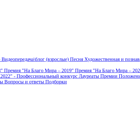
о
Видеопередача\блог (взрослые)
Песня
Художественная и познав
8"
Премия "На Благо Мира – 2019"
Премия "На Благо Мира – 20
 2022" - Профессиональный конкурс
Лауреаты Премии
Положени
ты
Вопросы и ответы
Подборки