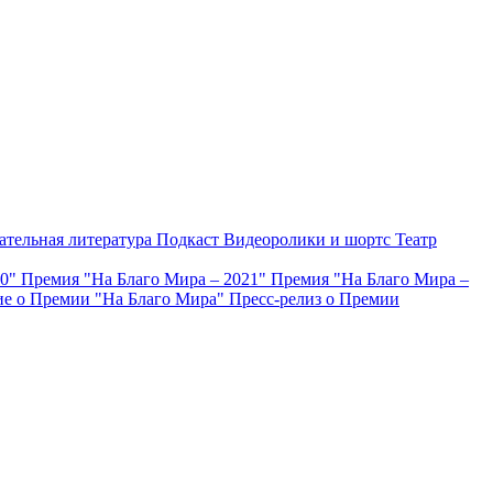
ательная литература
Подкаст
Видеоролики и шортс
Театр
20"
Премия "На Благо Мира – 2021"
Премия "На Благо Мира –
е о Премии "На Благо Мира"
Пресс-релиз о Премии