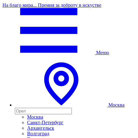
На благо мира... Премия за доброту в искустве
Меню
Москва
Москва
Санкт-Петербург
Архангельск
Волгоград