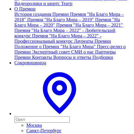
Видеоролики и шортс
Театр
О Премии
История создания Премии
Премия "На Благо Мира –
2018"
Премия "На Благо Мира – 2019"
Премия "На
Благо Мира – 2020"
Премия "На Благо Мира – 2021"
Премия "На Благо Мира – 2022" - Любительский
конкурс
Премия "На Благо Мира – 2022" -
Профессиональный конкурс
Лауреаты Премии
Положение о Премии "На Благо Мира"
Пресс-релиз о
Премии
Экспертный совет
СМИ о нас
Партнеры
Премии
Контакты
Вопросы и ответы
Подборки
Сокровищница
Москва
Санкт-Петербург