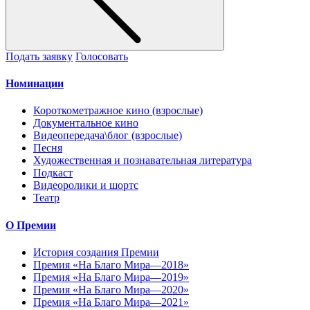
Подать заявку
Голосовать
Номинации
Короткометражное кино (взрослые)
Документальное кино
Видеопередача\блог (взрослые)
Песня
Художественная и познавательная литература
Подкаст
Видеоролики и шортс
Театр
О Премии
История создания Премии
Премия «На Благо Мира—2018»
Премия «На Благо Мира—2019»
Премия «На Благо Мира—2020»
Премия «На Благо Мира—2021»