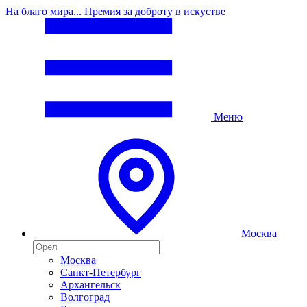
На благо мира... Премия за доброту в искустве
Меню
Москва
Москва
Санкт-Петербург
Архангельск
Волгоград