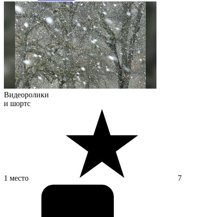
Видеоролики
и шортс
1 место
7