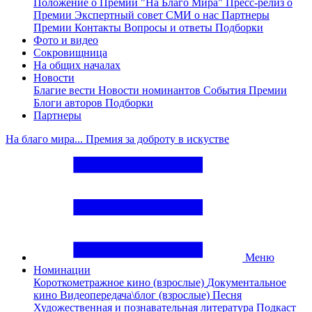
Положение о Премии "На Благо Мира"
Пресс-релиз о
Премии
Экспертный совет
СМИ о нас
Партнеры
Премии
Контакты
Вопросы и ответы
Подборки
Фото и видео
Сокровищница
На общих началах
Новости
Благие вести
Новости номинантов
События Премии
Блоги авторов
Подборки
Партнеры
На благо мира... Премия за доброту в искустве
Меню
Номинации
Короткометражное кино (взрослые)
Документальное
кино
Видеопередача\блог (взрослые)
Песня
Художественная и познавательная литература
Подкаст