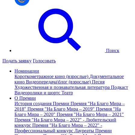
Поиск
Подать заявку
Голосовать
Номинации
Короткометражное кино (взрослые)
Документальное
кино
Видеопередача\блог (взрослые)
Песня
Художественная и познавательная литература
Подкаст
Видеоролики и шортс
Театр
О Премии
История создания Премии
Премия "На Благо Мира –
2018"
Премия "На Благо Мира – 2019"
Премия "На
Благо Мира – 2020"
Премия "На Благо Мира – 2021"
Премия "На Благо Мира – 2022" - Любительский
конкурс
Премия "На Благо Мира – 2022" -
Профессиональный конкурс
Лауреаты Премии