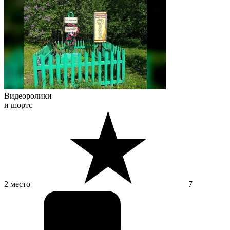
Видеоролики
и шортс
2 место
7