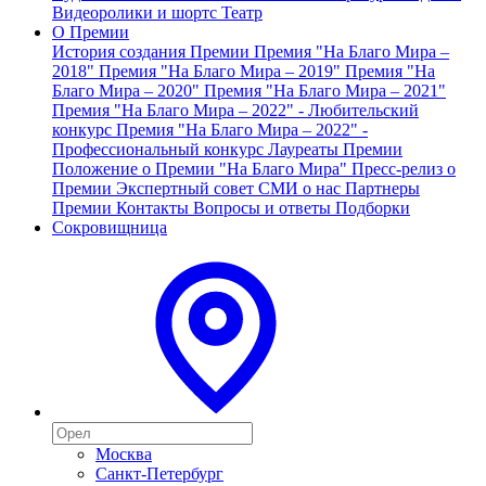
Видеоролики и шортс
Театр
О Премии
История создания Премии
Премия "На Благо Мира –
2018"
Премия "На Благо Мира – 2019"
Премия "На
Благо Мира – 2020"
Премия "На Благо Мира – 2021"
Премия "На Благо Мира – 2022" - Любительский
конкурс
Премия "На Благо Мира – 2022" -
Профессиональный конкурс
Лауреаты Премии
Положение о Премии "На Благо Мира"
Пресс-релиз о
Премии
Экспертный совет
СМИ о нас
Партнеры
Премии
Контакты
Вопросы и ответы
Подборки
Сокровищница
Москва
Санкт-Петербург