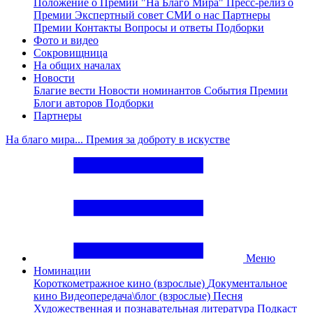
Положение о Премии "На Благо Мира"
Пресс-релиз о
Премии
Экспертный совет
СМИ о нас
Партнеры
Премии
Контакты
Вопросы и ответы
Подборки
Фото и видео
Сокровищница
На общих началах
Новости
Благие вести
Новости номинантов
События Премии
Блоги авторов
Подборки
Партнеры
На благо мира... Премия за доброту в искустве
Меню
Номинации
Короткометражное кино (взрослые)
Документальное
кино
Видеопередача\блог (взрослые)
Песня
Художественная и познавательная литература
Подкаст