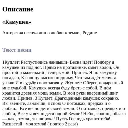
Описание
«Камушек»
Авторская песня-клип о любви к земле , Родине.
Текст песни
1Куплет: Распустились ландыши- Весна идёт! Подберу я
камушек из-под ног. Прямо на проталинке, омыт водой, Он
простой и маленький , теперь мой. Припев: Я по камушку
погадаю, К солнцу высоко подниму, Что там ждёт меня- я
узнаю И в судьбу свою загляну. 2Куплет: Оберег, подаренный
мне судьбой, Камушек всегда буду брать с собой, В нём
хранится древняя мощь земли, В мои руки вверенный,щит
любви. Припев. 3 Куплет: Драгоценный камушек сохраню.
Вы звените, ландыши, я спою О потомках, предках и о
любви... Все вечно дети своей земли. О потомках, предках и о
любви, Все мы вечно дети одной Земли! Небо , солнце, облака
— как , земля , ты широка! Пусть Господь хранит тебя!
Расцветай , моя земля! ( повтор 2 раза)