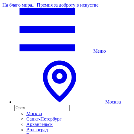
На благо мира... Премия за доброту в искустве
Меню
Москва
Москва
Санкт-Петербург
Архангельск
Волгоград