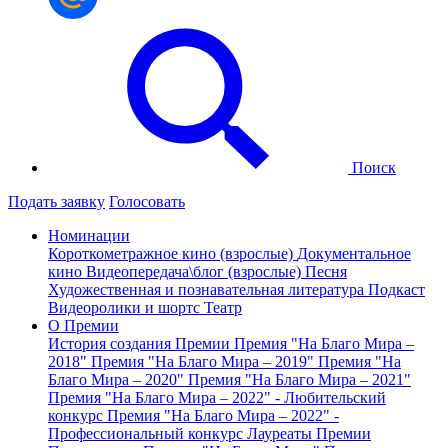
Поиск
Подать заявку
Голосовать
Номинации
Короткометражное кино (взрослые)
Документальное
кино
Видеопередача\блог (взрослые)
Песня
Художественная и познавательная литература
Подкаст
Видеоролики и шортс
Театр
О Премии
История создания Премии
Премия "На Благо Мира –
2018"
Премия "На Благо Мира – 2019"
Премия "На
Благо Мира – 2020"
Премия "На Благо Мира – 2021"
Премия "На Благо Мира – 2022" - Любительский
конкурс
Премия "На Благо Мира – 2022" -
Профессиональный конкурс
Лауреаты Премии