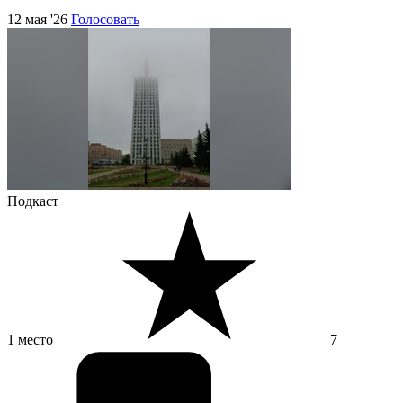
12 мая '26
Голосовать
Подкаст
1 место
7