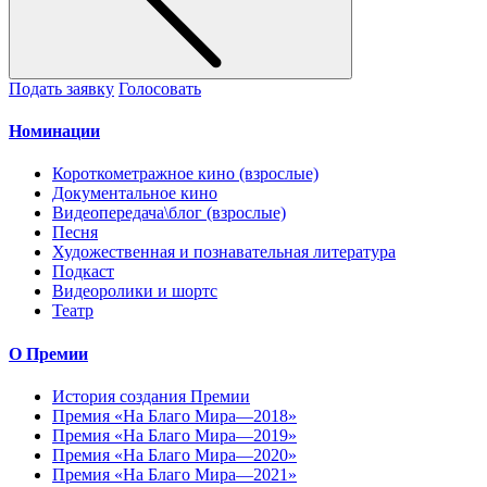
Подать заявку
Голосовать
Номинации
Короткометражное кино (взрослые)
Документальное кино
Видеопередача\блог (взрослые)
Песня
Художественная и познавательная литература
Подкаст
Видеоролики и шортс
Театр
О Премии
История создания Премии
Премия «На Благо Мира—2018»
Премия «На Благо Мира—2019»
Премия «На Благо Мира—2020»
Премия «На Благо Мира—2021»