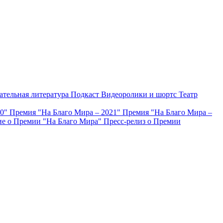
ательная литература
Подкаст
Видеоролики и шортс
Театр
20"
Премия "На Благо Мира – 2021"
Премия "На Благо Мира –
е о Премии "На Благо Мира"
Пресс-релиз о Премии