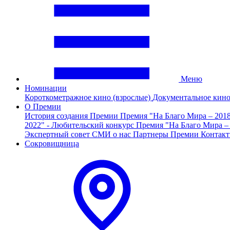
Меню
Номинации
Короткометражное кино (взрослые)
Документальное кин
О Премии
История создания Премии
Премия "На Благо Мира – 201
2022" - Любительский конкурс
Премия "На Благо Мира –
Экспертный совет
СМИ о нас
Партнеры Премии
Контак
Сокровищница