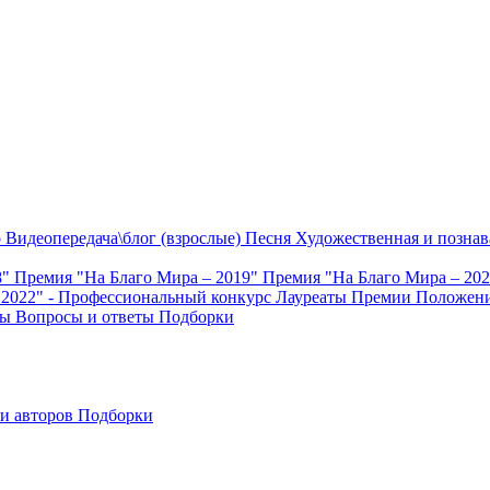
о
Видеопередача\блог (взрослые)
Песня
Художественная и познав
8"
Премия "На Благо Мира – 2019"
Премия "На Благо Мира – 20
 2022" - Профессиональный конкурс
Лауреаты Премии
Положени
ты
Вопросы и ответы
Подборки
и авторов
Подборки