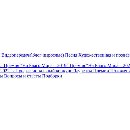
о
Видеопередача\блог (взрослые)
Песня
Художественная и познав
8"
Премия "На Благо Мира – 2019"
Премия "На Благо Мира – 20
 2022" - Профессиональный конкурс
Лауреаты Премии
Положени
ты
Вопросы и ответы
Подборки