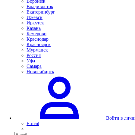
Воронеж
Владивосток
Екатеринбург
Ижевск
Иркутск
Казань
Кемерово
Краснодар
Красноярск
Мурманск
Россия
Уфа
Самара
Новосибирск
Войти в личн
E-mail