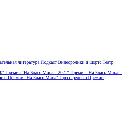
ательная литература
Подкаст
Видеоролики и шортс
Театр
20"
Премия "На Благо Мира – 2021"
Премия "На Благо Мира –
е о Премии "На Благо Мира"
Пресс-релиз о Премии