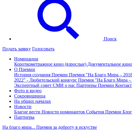
Поиск
Подать заявку
Голосовать
Номинации
Короткометражное кино (взрослые)
Документальное кин
О Премии
История создания Премии
Премия "На Благо Мира – 201
2022" - Любительский конкурс
Премия "На Благо Мира –
Экспертный совет
СМИ о нас
Партнеры Премии
Контак
Фото и видео
Сокровищница
На общих началах
Новости
Благие вести
Новости номинантов
События Премии
Блог
Партнеры
На благо мира... Премия за доброту в искустве