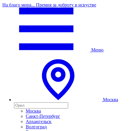
На благо мира... Премия за доброту в искустве
Меню
Москва
Москва
Санкт-Петербург
Архангельск
Волгоград