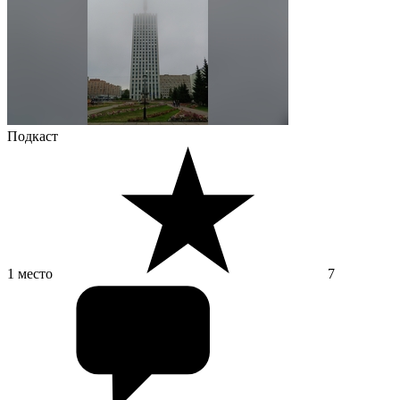
Подкаст
1 место
7