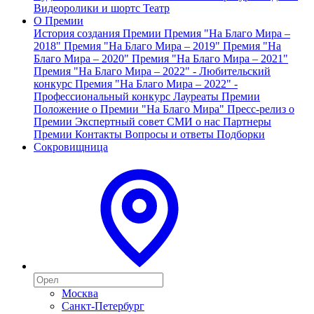
Видеоролики и шортс
Театр
О Премии
История создания Премии
Премия "На Благо Мира –
2018"
Премия "На Благо Мира – 2019"
Премия "На
Благо Мира – 2020"
Премия "На Благо Мира – 2021"
Премия "На Благо Мира – 2022" - Любительский
конкурс
Премия "На Благо Мира – 2022" -
Профессиональный конкурс
Лауреаты Премии
Положение о Премии "На Благо Мира"
Пресс-релиз о
Премии
Экспертный совет
СМИ о нас
Партнеры
Премии
Контакты
Вопросы и ответы
Подборки
Сокровищница
Москва
Санкт-Петербург