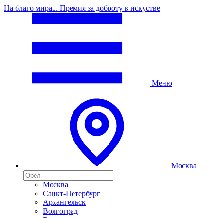
На благо мира... Премия за доброту в искустве
Меню
Москва
Москва
Санкт-Петербург
Архангельск
Волгоград