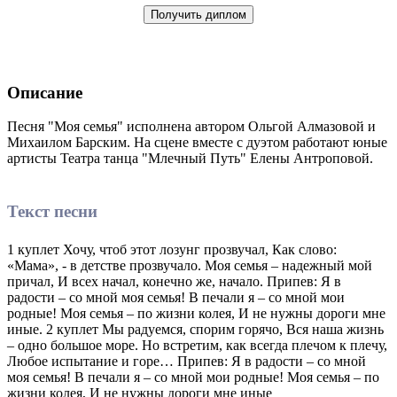
Получить диплом
Описание
Песня "Моя семья" исполнена автором Ольгой Алмазовой и
Михаилом Барским. На сцене вместе с дуэтом работают юные
артисты Театра танца "Млечный Путь" Елены Антроповой.
Текст песни
1 куплет Хочу, чтоб этот лозунг прозвучал, Как слово:
«Мама», - в детстве прозвучало. Моя семья – надежный мой
причал, И всех начал, конечно же, начало. Припев: Я в
радости – со мной моя семья! В печали я – со мной мои
родные! Моя семья – по жизни колея, И не нужны дороги мне
иные. 2 куплет Мы радуемся, спорим горячо, Вся наша жизнь
– одно большое море. Но встретим, как всегда плечом к плечу,
Любое испытание и горе… Припев: Я в радости – со мной
моя семья! В печали я – со мной мои родные! Моя семья – по
жизни колея, И не нужны дороги мне иные