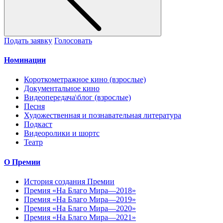
Подать заявку
Голосовать
Номинации
Короткометражное кино (взрослые)
Документальное кино
Видеопередача\блог (взрослые)
Песня
Художественная и познавательная литература
Подкаст
Видеоролики и шортс
Театр
О Премии
История создания Премии
Премия «На Благо Мира—2018»
Премия «На Благо Мира—2019»
Премия «На Благо Мира—2020»
Премия «На Благо Мира—2021»