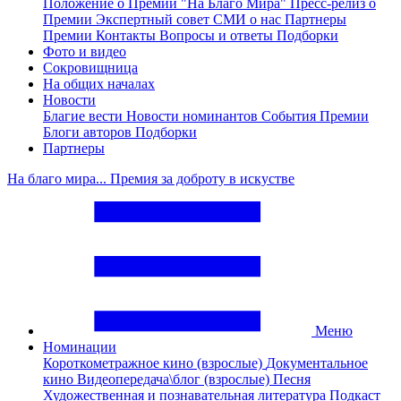
Положение о Премии "На Благо Мира"
Пресс-релиз о
Премии
Экспертный совет
СМИ о нас
Партнеры
Премии
Контакты
Вопросы и ответы
Подборки
Фото и видео
Сокровищница
На общих началах
Новости
Благие вести
Новости номинантов
События Премии
Блоги авторов
Подборки
Партнеры
На благо мира... Премия за доброту в искустве
Меню
Номинации
Короткометражное кино (взрослые)
Документальное
кино
Видеопередача\блог (взрослые)
Песня
Художественная и познавательная литература
Подкаст