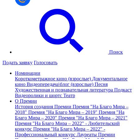
Поиск
Подать заявку
Голосовать
Номинации
Короткометражное кино (взрослые)
Документальное
кино
Видеопередача\блог (взрослые)
Песня
Художественная и познавательная литература
Подкаст
Видеоролики и шортс
Театр
О Премии
История создания Премии
Премия "На Благо Мира –
2018"
Премия "На Благо Мира – 2019"
Премия "На
Благо Мира – 2020"
Премия "На Благо Мира – 2021"
Премия "На Благо Мира – 2022" - Любительский
конкурс
Премия "На Благо Мира – 2022" -
Профессиональный конкурс
Лауреаты Премии