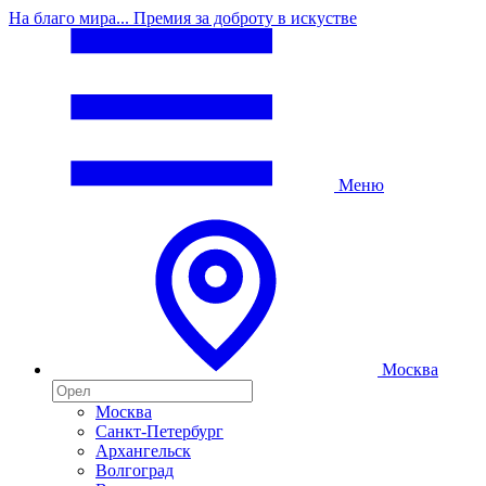
На благо мира... Премия за доброту в искустве
Меню
Москва
Москва
Санкт-Петербург
Архангельск
Волгоград