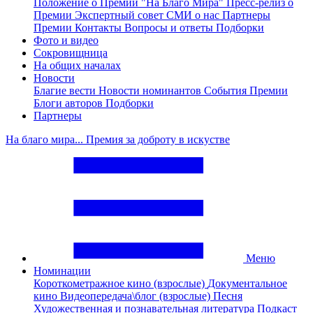
Положение о Премии "На Благо Мира"
Пресс-релиз о
Премии
Экспертный совет
СМИ о нас
Партнеры
Премии
Контакты
Вопросы и ответы
Подборки
Фото и видео
Сокровищница
На общих началах
Новости
Благие вести
Новости номинантов
События Премии
Блоги авторов
Подборки
Партнеры
На благо мира... Премия за доброту в искустве
Меню
Номинации
Короткометражное кино (взрослые)
Документальное
кино
Видеопередача\блог (взрослые)
Песня
Художественная и познавательная литература
Подкаст