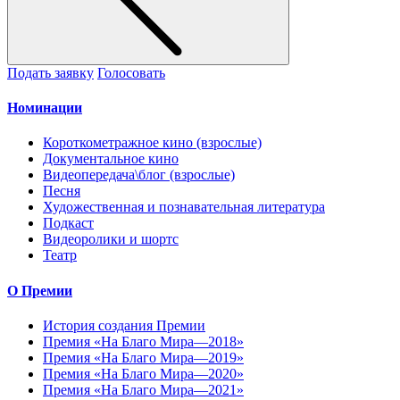
Подать заявку
Голосовать
Номинации
Короткометражное кино (взрослые)
Документальное кино
Видеопередача\блог (взрослые)
Песня
Художественная и познавательная литература
Подкаст
Видеоролики и шортс
Театр
О Премии
История создания Премии
Премия «На Благо Мира—2018»
Премия «На Благо Мира—2019»
Премия «На Благо Мира—2020»
Премия «На Благо Мира—2021»