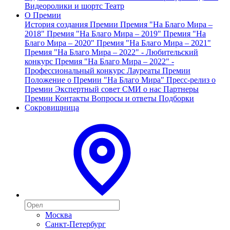
Видеоролики и шортс
Театр
О Премии
История создания Премии
Премия "На Благо Мира –
2018"
Премия "На Благо Мира – 2019"
Премия "На
Благо Мира – 2020"
Премия "На Благо Мира – 2021"
Премия "На Благо Мира – 2022" - Любительский
конкурс
Премия "На Благо Мира – 2022" -
Профессиональный конкурс
Лауреаты Премии
Положение о Премии "На Благо Мира"
Пресс-релиз о
Премии
Экспертный совет
СМИ о нас
Партнеры
Премии
Контакты
Вопросы и ответы
Подборки
Сокровищница
Москва
Санкт-Петербург