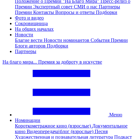
Положение о Премии "На Благо Мира"
Пресс-релиз о
Премии
Экспертный совет
СМИ о нас
Партнеры
Премии
Контакты
Вопросы и ответы
Подборки
Фото и видео
Сокровищница
На общих началах
Новости
Благие вести
Новости номинантов
События Премии
Блоги авторов
Подборки
Партнеры
На благо мира... Премия за доброту в искустве
Меню
Номинации
Короткометражное кино (взрослые)
Документальное
кино
Видеопередача\блог (взрослые)
Песня
Художественная и познавательная литература
Подкаст