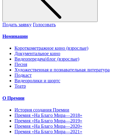
Подать заявку
Голосовать
Номинации
Короткометражное кино (взрослые)
Документальное кино
Видеопередача\блог (взрослые)
Песня
Художественная и познавательная литература
Подкаст
Видеоролики и шортс
Театр
О Премии
История создания Премии
Премия «На Благо Мира—2018»
Премия «На Благо Мира—2019»
Премия «На Благо Мира—2020»
Премия «На Благо Мира—2021»