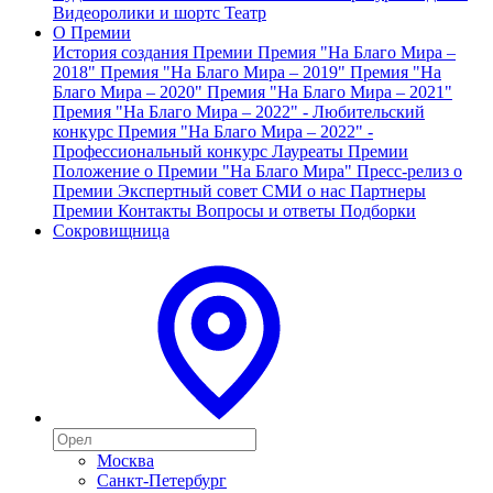
Видеоролики и шортс
Театр
О Премии
История создания Премии
Премия "На Благо Мира –
2018"
Премия "На Благо Мира – 2019"
Премия "На
Благо Мира – 2020"
Премия "На Благо Мира – 2021"
Премия "На Благо Мира – 2022" - Любительский
конкурс
Премия "На Благо Мира – 2022" -
Профессиональный конкурс
Лауреаты Премии
Положение о Премии "На Благо Мира"
Пресс-релиз о
Премии
Экспертный совет
СМИ о нас
Партнеры
Премии
Контакты
Вопросы и ответы
Подборки
Сокровищница
Москва
Санкт-Петербург