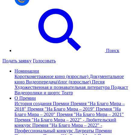
Поиск
Подать заявку
Голосовать
Номинации
Короткометражное кино (взрослые)
Документальное
кино
Видеопередача\блог (взрослые)
Песня
Художественная и познавательная литература
Подкаст
Видеоролики и шортс
Театр
О Премии
История создания Премии
Премия "На Благо Мира –
2018"
Премия "На Благо Мира – 2019"
Премия "На
Благо Мира – 2020"
Премия "На Благо Мира – 2021"
Премия "На Благо Мира – 2022" - Любительский
конкурс
Премия "На Благо Мира – 2022" -
Профессиональный конкурс
Лауреаты Премии