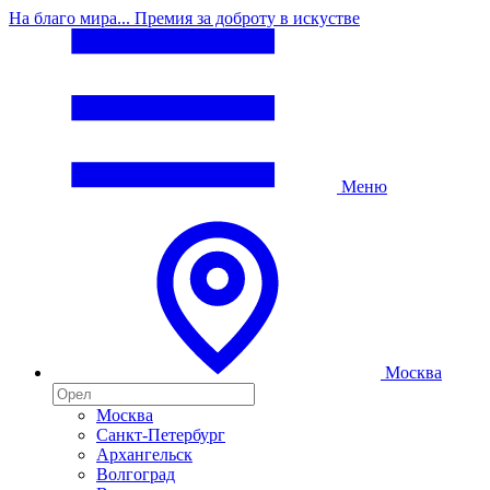
На благо мира... Премия за доброту в искустве
Меню
Москва
Москва
Санкт-Петербург
Архангельск
Волгоград