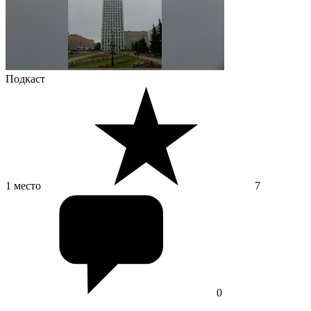
Подкаст
1 место
7
0