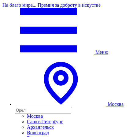
На благо мира... Премия за доброту в искустве
Меню
Москва
Москва
Санкт-Петербург
Архангельск
Волгоград