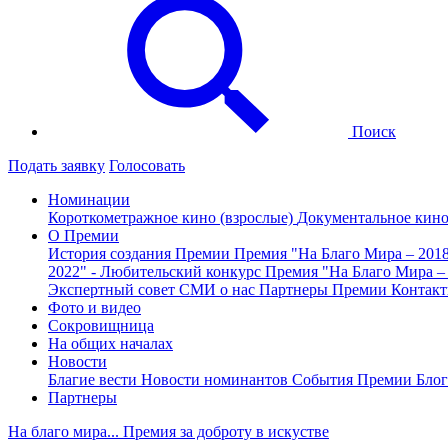
Поиск
Подать заявку
Голосовать
Номинации
Короткометражное кино (взрослые)
Документальное кин
О Премии
История создания Премии
Премия "На Благо Мира – 201
2022" - Любительский конкурс
Премия "На Благо Мира –
Экспертный совет
СМИ о нас
Партнеры Премии
Контак
Фото и видео
Сокровищница
На общих началах
Новости
Благие вести
Новости номинантов
События Премии
Блог
Партнеры
На благо мира... Премия за доброту в искустве