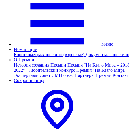
Меню
Номинации
Короткометражное кино (взрослые)
Документальное кин
О Премии
История создания Премии
Премия "На Благо Мира – 201
2022" - Любительский конкурс
Премия "На Благо Мира –
Экспертный совет
СМИ о нас
Партнеры Премии
Контак
Сокровищница