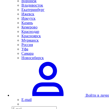
Воронеж
Владивосток
Екатеринбург
Ижевск
Иркутск
Казань
Кемерово
Краснодар
Красноярск
Мурманск
Россия
Уфа
Самара
Новосибирск
Войти в личн
E-mail