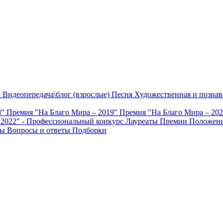
о
Видеопередача\блог (взрослые)
Песня
Художественная и познав
8"
Премия "На Благо Мира – 2019"
Премия "На Благо Мира – 20
 2022" - Профессиональный конкурс
Лауреаты Премии
Положени
ты
Вопросы и ответы
Подборки