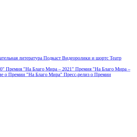
ательная литература
Подкаст
Видеоролики и шортс
Театр
20"
Премия "На Благо Мира – 2021"
Премия "На Благо Мира –
е о Премии "На Благо Мира"
Пресс-релиз о Премии