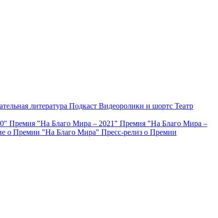
ательная литература
Подкаст
Видеоролики и шортс
Театр
20"
Премия "На Благо Мира – 2021"
Премия "На Благо Мира –
е о Премии "На Благо Мира"
Пресс-релиз о Премии