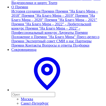
Видеоролики и шортс
Театр
О Премии
История создания Премии
Премия "На Благо Мира –
2018"
Премия "На Благо Мира – 2019"
Премия "На
Благо Мира – 2020"
Премия "На Благо Мира – 2021"
Премия "На Благо Мира – 2022" - Любительский
конкурс
Премия "На Благо Мира – 2022" -
Профессиональный конкурс
Лауреаты Премии
Положение о Премии "На Благо Мира"
Пресс-релиз о
Премии
Экспертный совет
СМИ о нас
Партнеры
Премии
Контакты
Вопросы и ответы
Подборки
Сокровищница
Москва
Санкт-Петербург