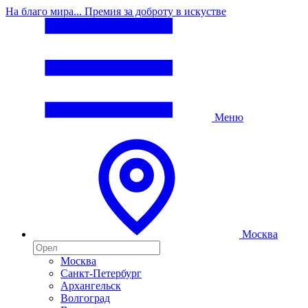
На благо мира... Премия за доброту в искустве
Меню
Москва
Москва
Санкт-Петербург
Архангельск
Волгоград