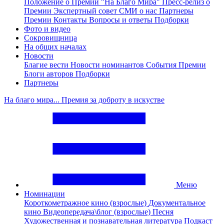
Положение о Премии "На Благо Мира"
Пресс-релиз о
Премии
Экспертный совет
СМИ о нас
Партнеры
Премии
Контакты
Вопросы и ответы
Подборки
Фото и видео
Сокровищница
На общих началах
Новости
Благие вести
Новости номинантов
События Премии
Блоги авторов
Подборки
Партнеры
На благо мира... Премия за доброту в искустве
Меню
Номинации
Короткометражное кино (взрослые)
Документальное
кино
Видеопередача\блог (взрослые)
Песня
Художественная и познавательная литература
Подкаст