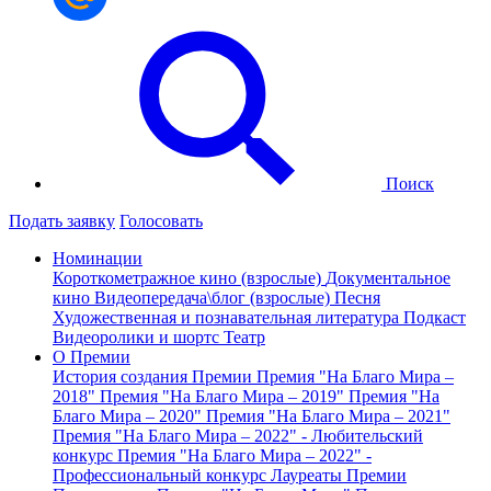
Поиск
Подать заявку
Голосовать
Номинации
Короткометражное кино (взрослые)
Документальное
кино
Видеопередача\блог (взрослые)
Песня
Художественная и познавательная литература
Подкаст
Видеоролики и шортс
Театр
О Премии
История создания Премии
Премия "На Благо Мира –
2018"
Премия "На Благо Мира – 2019"
Премия "На
Благо Мира – 2020"
Премия "На Благо Мира – 2021"
Премия "На Благо Мира – 2022" - Любительский
конкурс
Премия "На Благо Мира – 2022" -
Профессиональный конкурс
Лауреаты Премии