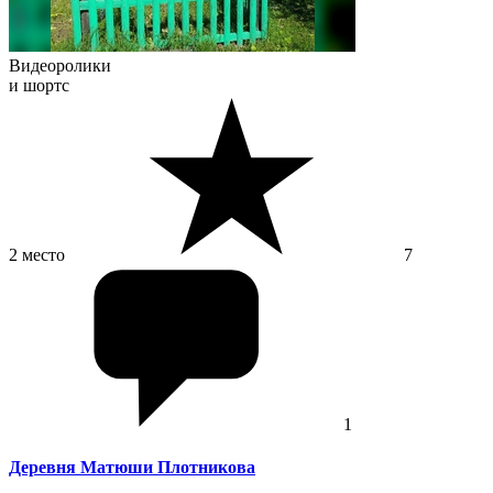
Видеоролики
и шортс
2 место
7
1
Деревня Матюши Плотникова