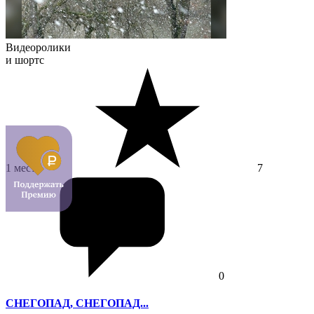
Видеоролики
и шортс
1 место
7
0
СНЕГОПАД, СНЕГОПАД...