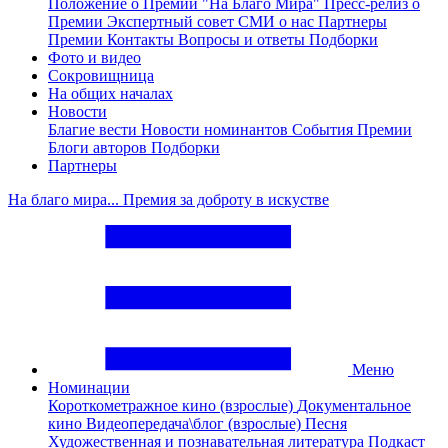
Положение о Премии "На Благо Мира"
Пресс-релиз о
Премии
Экспертный совет
СМИ о нас
Партнеры
Премии
Контакты
Вопросы и ответы
Подборки
Фото и видео
Сокровищница
На общих началах
Новости
Благие вести
Новости номинантов
События Премии
Блоги авторов
Подборки
Партнеры
На благо мира... Премия за доброту в искустве
Меню
Номинации
Короткометражное кино (взрослые)
Документальное
кино
Видеопередача\блог (взрослые)
Песня
Художественная и познавательная литература
Подкаст