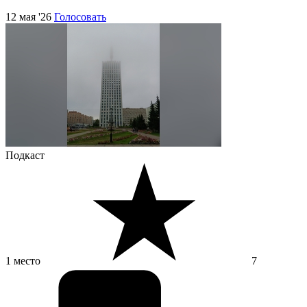
12 мая '26
Голосовать
Подкаст
1 место
7