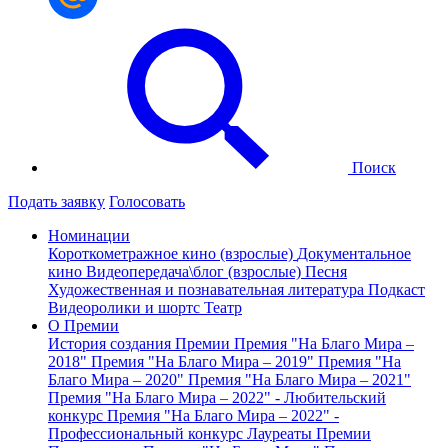
Поиск
Подать заявку
Голосовать
Номинации
Короткометражное кино (взрослые)
Документальное
кино
Видеопередача\блог (взрослые)
Песня
Художественная и познавательная литература
Подкаст
Видеоролики и шортс
Театр
О Премии
История создания Премии
Премия "На Благо Мира –
2018"
Премия "На Благо Мира – 2019"
Премия "На
Благо Мира – 2020"
Премия "На Благо Мира – 2021"
Премия "На Благо Мира – 2022" - Любительский
конкурс
Премия "На Благо Мира – 2022" -
Профессиональный конкурс
Лауреаты Премии