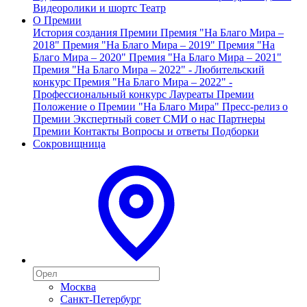
Видеоролики и шортс
Театр
О Премии
История создания Премии
Премия "На Благо Мира –
2018"
Премия "На Благо Мира – 2019"
Премия "На
Благо Мира – 2020"
Премия "На Благо Мира – 2021"
Премия "На Благо Мира – 2022" - Любительский
конкурс
Премия "На Благо Мира – 2022" -
Профессиональный конкурс
Лауреаты Премии
Положение о Премии "На Благо Мира"
Пресс-релиз о
Премии
Экспертный совет
СМИ о нас
Партнеры
Премии
Контакты
Вопросы и ответы
Подборки
Сокровищница
Москва
Санкт-Петербург