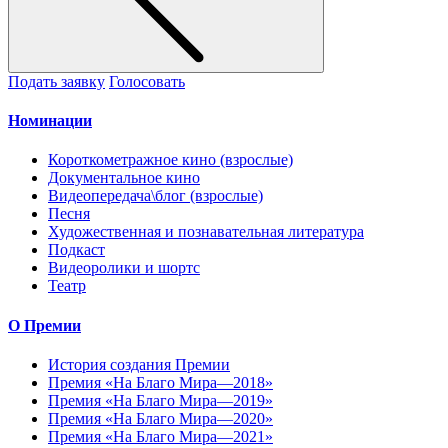
Подать заявку
Голосовать
Номинации
Короткометражное кино (взрослые)
Документальное кино
Видеопередача\блог (взрослые)
Песня
Художественная и познавательная литература
Подкаст
Видеоролики и шортс
Театр
О Премии
История создания Премии
Премия «На Благо Мира—2018»
Премия «На Благо Мира—2019»
Премия «На Благо Мира—2020»
Премия «На Благо Мира—2021»