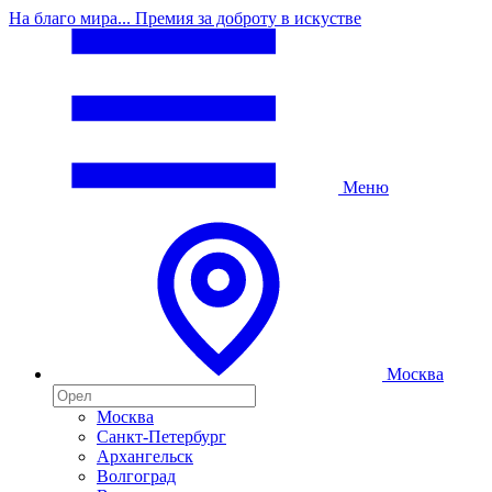
На благо мира... Премия за доброту в искустве
Меню
Москва
Москва
Санкт-Петербург
Архангельск
Волгоград