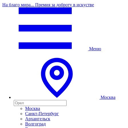
На благо мира... Премия за доброту в искустве
Меню
Москва
Москва
Санкт-Петербург
Архангельск
Волгоград