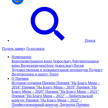
Поиск
Подать заявку
Голосовать
Номинации
Короткометражное кино (взрослые)
Документальное
кино
Видеопередача\блог (взрослые)
Песня
Художественная и познавательная литература
Подкаст
Видеоролики и шортс
Театр
О Премии
История создания Премии
Премия "На Благо Мира –
2018"
Премия "На Благо Мира – 2019"
Премия "На
Благо Мира – 2020"
Премия "На Благо Мира – 2021"
Премия "На Благо Мира – 2022" - Любительский
конкурс
Премия "На Благо Мира – 2022" -
Профессиональный конкурс
Лауреаты Премии