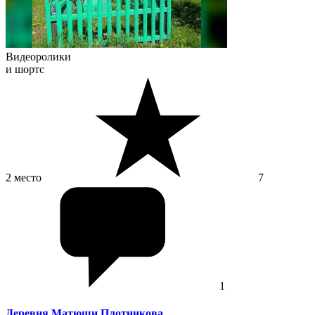
Видеоролики
и шортс
2 место
7
1
Деревня Матюши Плотникова