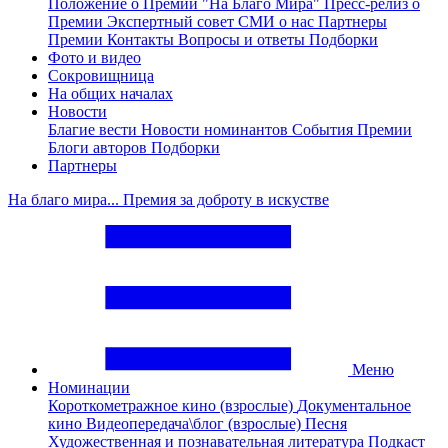
Положение о Премии "На Благо Мира"
Пресс-релиз о
Премии
Экспертный совет
СМИ о нас
Партнеры
Премии
Контакты
Вопросы и ответы
Подборки
Фото и видео
Сокровищница
На общих началах
Новости
Благие вести
Новости номинантов
События Премии
Блоги авторов
Подборки
Партнеры
На благо мира... Премия за доброту в искустве
Меню
Номинации
Короткометражное кино (взрослые)
Документальное
кино
Видеопередача\блог (взрослые)
Песня
Художественная и познавательная литература
Подкаст