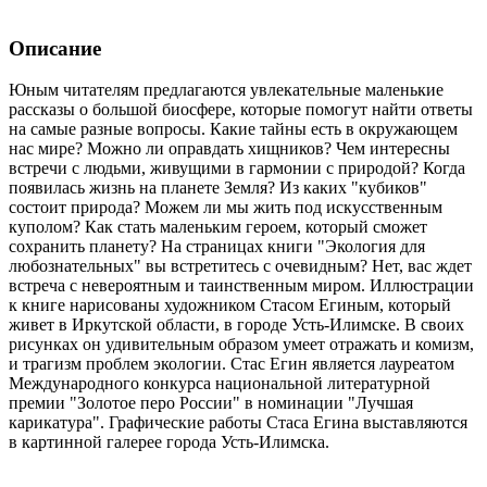
Описание
Юным читателям предлагаются увлекательные маленькие
рассказы о большой биосфере, которые помогут найти ответы
на самые разные вопросы. Какие тайны есть в окружающем
нас мире? Можно ли оправдать хищников? Чем интересны
встречи с людьми, живущими в гармонии с природой? Когда
появилась жизнь на планете Земля? Из каких "кубиков"
состоит природа? Можем ли мы жить под искусственным
куполом? Как стать маленьким героем, который сможет
сохранить планету? На страницах книги "Экология для
любознательных" вы встретитесь с очевидным? Нет, вас ждет
встреча с невероятным и таинственным миром. Иллюстрации
к книге нарисованы художником Стасом Егиным, который
живет в Иркутской области, в городе Усть-Илимске. В своих
рисунках он удивительным образом умеет отражать и комизм,
и трагизм проблем экологии. Стас Егин является лауреатом
Международного конкурса национальной литературной
премии "Золотое перо России" в номинации "Лучшая
карикатура". Графические работы Стаса Егина выставляются
в картинной галерее города Усть-Илимска.