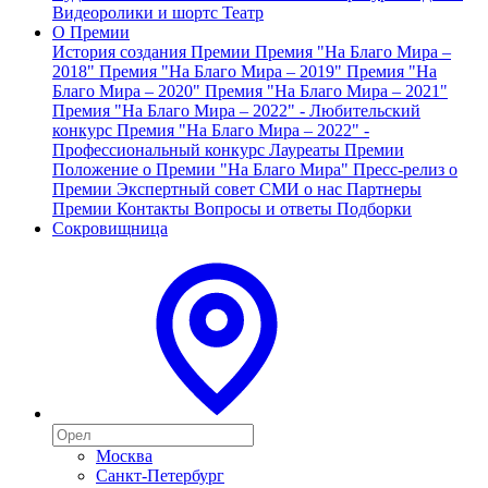
Видеоролики и шортс
Театр
О Премии
История создания Премии
Премия "На Благо Мира –
2018"
Премия "На Благо Мира – 2019"
Премия "На
Благо Мира – 2020"
Премия "На Благо Мира – 2021"
Премия "На Благо Мира – 2022" - Любительский
конкурс
Премия "На Благо Мира – 2022" -
Профессиональный конкурс
Лауреаты Премии
Положение о Премии "На Благо Мира"
Пресс-релиз о
Премии
Экспертный совет
СМИ о нас
Партнеры
Премии
Контакты
Вопросы и ответы
Подборки
Сокровищница
Москва
Санкт-Петербург