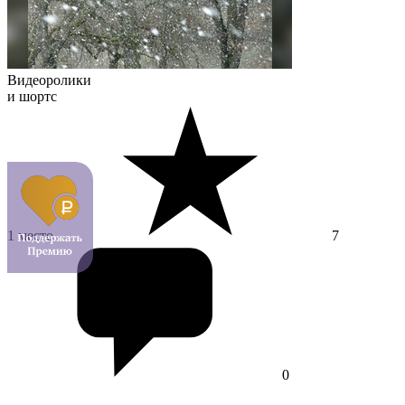
Видеоролики
и шортс
1 место
7
0