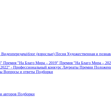
о
Видеопередача\блог (взрослые)
Песня
Художественная и познав
8"
Премия "На Благо Мира – 2019"
Премия "На Благо Мира – 20
 2022" - Профессиональный конкурс
Лауреаты Премии
Положени
ты
Вопросы и ответы
Подборки
и авторов
Подборки