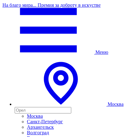
На благо мира... Премия за доброту в искустве
Меню
Москва
Москва
Санкт-Петербург
Архангельск
Волгоград