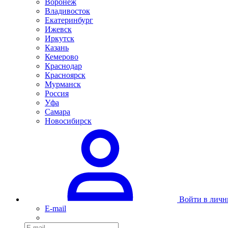
Воронеж
Владивосток
Екатеринбург
Ижевск
Иркутск
Казань
Кемерово
Краснодар
Красноярск
Мурманск
Россия
Уфа
Самара
Новосибирск
Войти в личн
E-mail