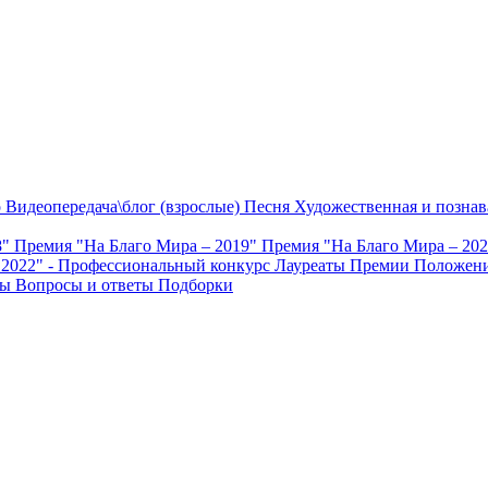
о
Видеопередача\блог (взрослые)
Песня
Художественная и познав
8"
Премия "На Благо Мира – 2019"
Премия "На Благо Мира – 20
 2022" - Профессиональный конкурс
Лауреаты Премии
Положени
ты
Вопросы и ответы
Подборки