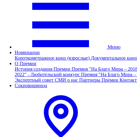
Меню
Номинации
Короткометражное кино (взрослые)
Документальное кин
О Премии
История создания Премии
Премия "На Благо Мира – 201
2022" - Любительский конкурс
Премия "На Благо Мира –
Экспертный совет
СМИ о нас
Партнеры Премии
Контак
Сокровищница