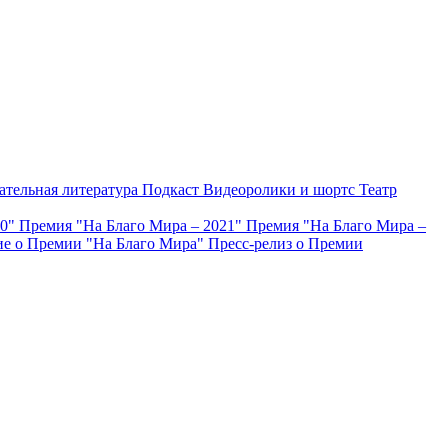
ательная литература
Подкаст
Видеоролики и шортс
Театр
20"
Премия "На Благо Мира – 2021"
Премия "На Благо Мира –
е о Премии "На Благо Мира"
Пресс-релиз о Премии