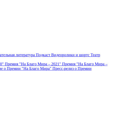
ательная литература
Подкаст
Видеоролики и шортс
Театр
20"
Премия "На Благо Мира – 2021"
Премия "На Благо Мира –
е о Премии "На Благо Мира"
Пресс-релиз о Премии