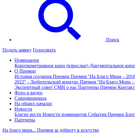
Поиск
Подать заявку
Голосовать
Номинации
Короткометражное кино (взрослые)
Документальное кин
О Премии
История создания Премии
Премия "На Благо Мира – 201
2022" - Любительский конкурс
Премия "На Благо Мира –
Экспертный совет
СМИ о нас
Партнеры Премии
Контак
Фото и видео
Сокровищница
На общих началах
Новости
Благие вести
Новости номинантов
События Премии
Блог
Партнеры
На благо мира... Премия за доброту в искустве