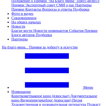
Положение о Премии "На Благо Мира"
Пресс-релиз о
Премии
Экспертный совет
СМИ о нас
Партнеры
Премии
Контакты
Вопросы и ответы
Подборки
Фото и видео
Сокровищница
На общих началах
Новости
Благие вести
Новости номинантов
События Премии
Блоги авторов
Подборки
Партнеры
На благо мира... Премия за доброту в искустве
Меню
Номинации
Короткометражное кино (взрослые)
Документальное
кино
Видеопередача\блог (взрослые)
Песня
Художественная и познавательная литература
Подкаст