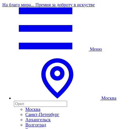
На благо мира... Премия за доброту в искустве
Меню
Москва
Москва
Санкт-Петербург
Архангельск
Волгоград