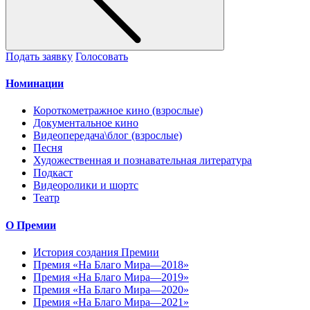
Подать заявку
Голосовать
Номинации
Короткометражное кино (взрослые)
Документальное кино
Видеопередача\блог (взрослые)
Песня
Художественная и познавательная литература
Подкаст
Видеоролики и шортс
Театр
О Премии
История создания Премии
Премия «На Благо Мира—2018»
Премия «На Благо Мира—2019»
Премия «На Благо Мира—2020»
Премия «На Благо Мира—2021»