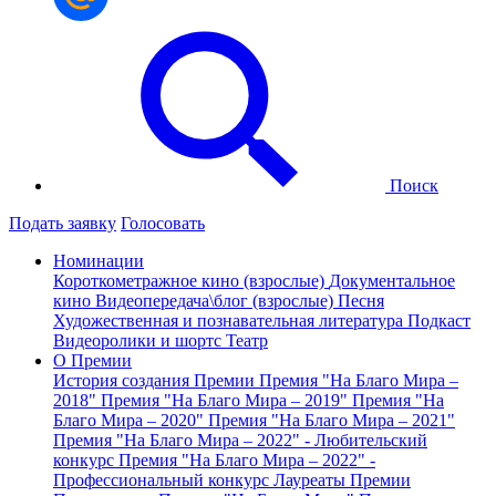
Поиск
Подать заявку
Голосовать
Номинации
Короткометражное кино (взрослые)
Документальное
кино
Видеопередача\блог (взрослые)
Песня
Художественная и познавательная литература
Подкаст
Видеоролики и шортс
Театр
О Премии
История создания Премии
Премия "На Благо Мира –
2018"
Премия "На Благо Мира – 2019"
Премия "На
Благо Мира – 2020"
Премия "На Благо Мира – 2021"
Премия "На Благо Мира – 2022" - Любительский
конкурс
Премия "На Благо Мира – 2022" -
Профессиональный конкурс
Лауреаты Премии