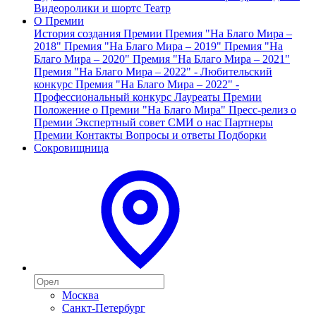
Видеоролики и шортс
Театр
О Премии
История создания Премии
Премия "На Благо Мира –
2018"
Премия "На Благо Мира – 2019"
Премия "На
Благо Мира – 2020"
Премия "На Благо Мира – 2021"
Премия "На Благо Мира – 2022" - Любительский
конкурс
Премия "На Благо Мира – 2022" -
Профессиональный конкурс
Лауреаты Премии
Положение о Премии "На Благо Мира"
Пресс-релиз о
Премии
Экспертный совет
СМИ о нас
Партнеры
Премии
Контакты
Вопросы и ответы
Подборки
Сокровищница
Москва
Санкт-Петербург