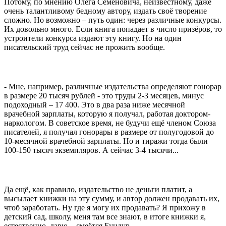
Потому, по мнению Олега Семеновича, неизвестному, даже
очень талантливому бедному автору, издать своё творение
сложно. Но возможно – путь один: через различные конкурсы.
Их довольно много. Если книга попадает в число призёров, то
устроители конкурса издают эту книгу. Но на один
писательский труд сейчас не прожить вообще.
- Мне, например, различные издательства определяют гонорар
в размере 20 тысяч рублей - это труды 2-3 месяцев, минус
подоходный – 17 400. Это в два раза ниже месячной
врачебной зарплаты, которую я получал, работая доктором-
наркологом. В советское время, не будучи ещё членом Союза
писателей, я получал гонорары в размере от полугодовой до
10-месячной врачебной зарплаты. Но и тиражи тогда были
100-150 тысяч экземпляров. А сейчас 3-4 тысячи...
Да ещё, как правило, издательство не деньги платит, а
высылает книжки на эту сумму, и автор должен продавать их,
чтоб заработать. Ну где я могу их продавать? Я прихожу в
детский сад, школу, меня там все знают, в итоге книжки я,
естественно, дарю, - смеётся Бундур.