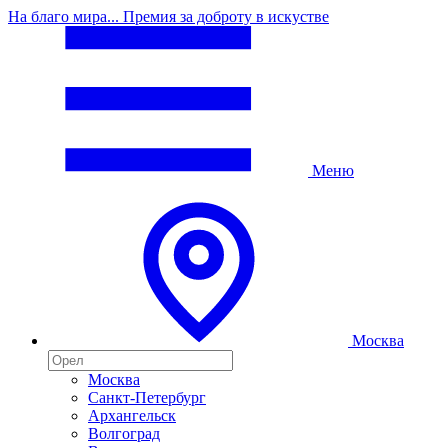
На благо мира... Премия за доброту в искустве
Меню
Москва
Москва
Санкт-Петербург
Архангельск
Волгоград