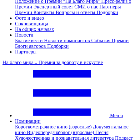
Положение о Премии "На Благо Мира"
Пресс-релиз о
Премии
Экспертный совет
СМИ о нас
Партнеры
Премии
Контакты
Вопросы и ответы
Подборки
Фото и видео
Сокровищница
На общих началах
Новости
Благие вести
Новости номинантов
События Премии
Блоги авторов
Подборки
Партнеры
На благо мира... Премия за доброту в искустве
Меню
Номинации
Короткометражное кино (взрослые)
Документальное
кино
Видеопередача\блог (взрослые)
Песня
Художественная и познавательная литература
Подкаст