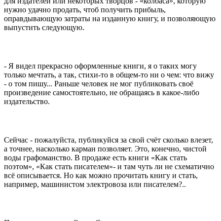
для издателей или некоторых творцов - «колбаса», которую
нужно удачно продать, чтоб получить прибыль,
оправдывающую затраты на изданную книгу, и позволяющую
выпустить следующую.
- Я видел прекрасно оформленные книги, я о таких могу
только мечтать, а так, стихи-то в общем-то ни о чем: что вижу
- о том пишу... Раньше человек не мог публиковать своё
произведение самостоятельно, не обращаясь в какое-либо
издательство.
Сейчас - пожалуйста, публикуйся за свой счёт сколько влезет,
а точнее, насколько карман позволяет. Это, конечно, чистой
воды графоманство. В продаже есть книги «Как стать
поэтом», «Как стать писателем»- и там чуть ли не схематично
всё описывается. Но как можно прочитать книгу и стать,
например, машинистом электровоза или писателем?..