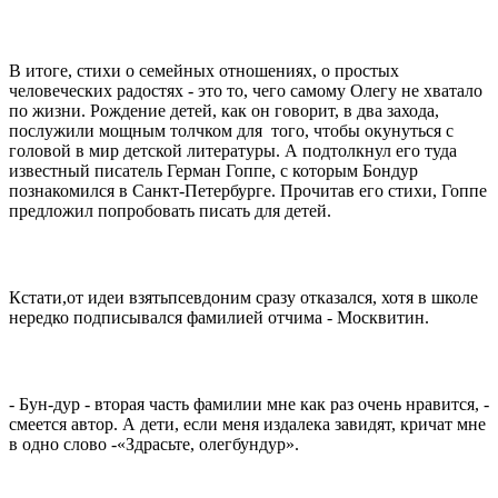
В итоге, стихи о семейных отношениях, о простых
человеческих радостях - это то, чего самому Олегу не хватало
по жизни. Рождение детей, как он говорит, в два захода,
послужили мощным толчком для того, чтобы окунуться с
головой в мир детской литературы. А подтолкнул его туда
известный писатель Герман Гоппе, с которым Бондур
познакомился в Санкт-Петербурге. Прочитав его стихи, Гоппе
предложил попробовать писать для детей.
Кстати,от идеи взятьпсевдоним сразу отказался, хотя в школе
нередко подписывался фамилией отчима - Москвитин.
- Бун-дур - вторая часть фамилии мне как раз очень нравится, -
смеется автор. А дети, если меня издалека завидят, кричат мне
в одно слово -«Здрасьте, олегбундур».