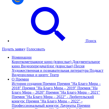
Поиск
Подать заявку
Голосовать
Номинации
Короткометражное кино (взрослые)
Документальное
кино
Видеопередача\блог (взрослые)
Песня
Художественная и познавательная литература
Подкаст
Видеоролики и шортс
Театр
О Премии
История создания Премии
Премия "На Благо Мира –
2018"
Премия "На Благо Мира – 2019"
Премия "На
Благо Мира – 2020"
Премия "На Благо Мира – 2021"
Премия "На Благо Мира – 2022" - Любительский
конкурс
Премия "На Благо Мира – 2022" -
Профессиональный конкурс
Лауреаты Премии