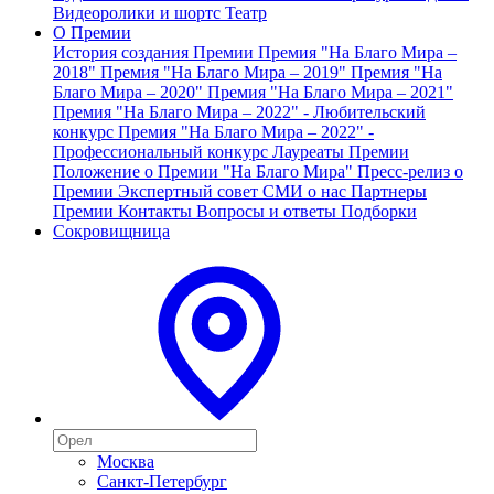
Видеоролики и шортс
Театр
О Премии
История создания Премии
Премия "На Благо Мира –
2018"
Премия "На Благо Мира – 2019"
Премия "На
Благо Мира – 2020"
Премия "На Благо Мира – 2021"
Премия "На Благо Мира – 2022" - Любительский
конкурс
Премия "На Благо Мира – 2022" -
Профессиональный конкурс
Лауреаты Премии
Положение о Премии "На Благо Мира"
Пресс-релиз о
Премии
Экспертный совет
СМИ о нас
Партнеры
Премии
Контакты
Вопросы и ответы
Подборки
Сокровищница
Москва
Санкт-Петербург