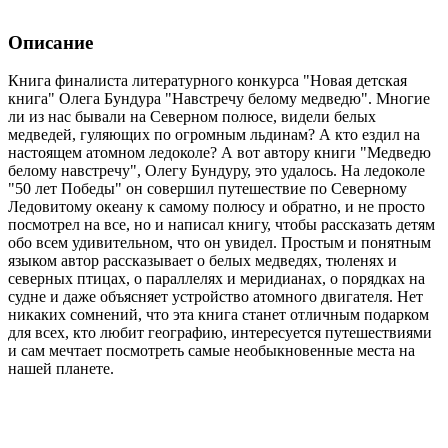
Описание
Книга финалиста литературного конкурса "Новая детская
книга" Олега Бундура "Навстречу белому медведю". Многие
ли из нас бывали на Северном полюсе, видели белых
медведей, гуляющих по огромным льдинам? А кто ездил на
настоящем атомном ледоколе? А вот автору книги "Медведю
белому навстречу", Олегу Бундуру, это удалось. На ледоколе
"50 лет Победы" он совершил путешествие по Северному
Ледовитому океану к самому полюсу и обратно, и не просто
посмотрел на все, но и написал книгу, чтобы рассказать детям
обо всем удивительном, что он увидел. Простым и понятным
языком автор рассказывает о белых медведях, тюленях и
северных птицах, о параллелях и меридианах, о порядках на
судне и даже объясняет устройство атомного двигателя. Нет
никаких сомнений, что эта книга станет отличным подарком
для всех, кто любит географию, интересуется путешествиями
и сам мечтает посмотреть самые необыкновенные места на
нашей планете.