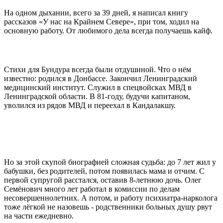
На одном дыхании, всего за 39 дней, я написал книгу
рассказов «У нас на Крайнем Севере», при том, ходил на
основную работу. От любимого дела всегда получаешь кайф.
Стихи для Бундура всегда были отдушиной. Что о нём
известно: родился в Донбассе. Закончил Ленинградский
медицинский институт. Служил в спецвойсках МВД в
Ленинградской области. В 81-году, будучи капитаном,
уволился из рядов МВД и переехал в Кандалакшу.
Но за этой скупой биографией сложная судьба: до 7 лет жил у
бабушки, без родителей, потом появилась мама и отчим. С
первой супругой расстался, оставив 8-летнюю дочь. Олег
Семёнович много лет работал в комиссии по делам
несовершеннолетних. А потом, и работу психиатра-нарколога
тоже лёгкой не назовешь - родственники больных душу рвут
на части ежедневно.