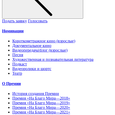
Подать заявку
Голосовать
Номинации
Короткометражное кино (взрослые)
Документальное кино
Видеопередача\блог (взрослые)
Песня
Художественная и познавательная литература
Подкаст
Видеоролики и шортс
Театр
О Премии
История создания Премии
Премия «На Благо Мира—2018»
Премия «На Благо Мира—2019»
Премия «На Благо Мира—2020»
Премия «На Благо Мира—2021»