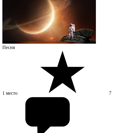
Песня
1 место
7