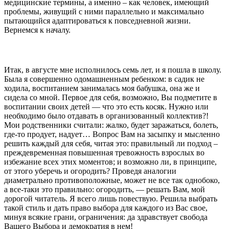
медицинские термины, а именно – как человек, имеющий
проблемы, живущий с ними параллельно и максимально
пытающийся адаптироваться к повседневной жизни.
Вернемся к началу.
Итак, в августе мне исполнилось семь лет, и я пошла в школу.
Была я совершенно одомашненным ребенком: в садик не
ходила, воспитанием занималась моя бабушка, она же и
сидела со мной. Первое для себя, возможно, Вы подметите в
воспитании своих детей — что это есть косяк. Нужно или
необходимо было отдавать в организованный коллектив?!
Мои родственники считали: жалко, будет заражаться, болеть,
где-то продует, надует… Вопрос Вам на засыпку и мысленно
решить каждый для себя, читая это: правильный ли подход –
преждевременная повышенная тревожность взрослых во
избежание всех этих моментов; и возможно ли, в принципе,
от этого уберечь и огородить? Проведя аналогии
диаметрально противоположные, может не все так однобоко,
а все-таки это правильно: огородить, — решать Вам, мой
дорогой читатель. Я всего лишь повествую. Решила выбрать
такой стиль и дать право выбора для каждого из Вас свое,
минуя всякие грани, ограничения: да здравствует свобода
Вашего Выбора и демократия в нем!