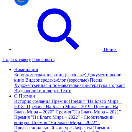
Поиск
Подать заявку
Голосовать
Номинации
Короткометражное кино (взрослые)
Документальное
кино
Видеопередача\блог (взрослые)
Песня
Художественная и познавательная литература
Подкаст
Видеоролики и шортс
Театр
О Премии
История создания Премии
Премия "На Благо Мира –
2018"
Премия "На Благо Мира – 2019"
Премия "На
Благо Мира – 2020"
Премия "На Благо Мира – 2021"
Премия "На Благо Мира – 2022" - Любительский
конкурс
Премия "На Благо Мира – 2022" -
Профессиональный конкурс
Лауреаты Премии