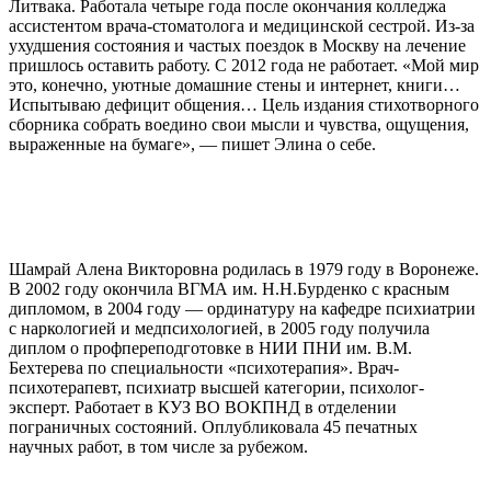
Литвака. Работала четыре года после окончания колледжа
ассистентом врача-стоматолога и медицинской сестрой. Из-за
ухудшения состояния и частых поездок в Москву на лечение
пришлось оставить работу. С 2012 года не работает. «Мой мир
это, конечно, уютные домашние стены и интернет, книги…
Испытываю дефицит общения… Цель издания стихотворного
сборника собрать воедино свои мысли и чувства, ощущения,
выраженные на бумаге», — пишет Элина о себе.
Шамрай Алена Викторовна родилась в 1979 году в Воронеже.
В 2002 году окончила ВГМА им. Н.Н.Бурденко с красным
дипломом, в 2004 году — ординатуру на кафедре психиатрии
с наркологией и медпсихологией, в 2005 году получила
диплом о профпереподготовке в НИИ ПНИ им. В.М.
Бехтерева по специальности «психотерапия». Врач-
психотерапевт, психиатр высшей категории, психолог-
эксперт. Работает в КУЗ ВО ВОКПНД в отделении
пограничных состояний. Оплубликовала 45 печатных
научных работ, в том числе за рубежом.