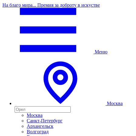
На благо мира... Премия за доброту в искустве
Меню
Москва
Москва
Санкт-Петербург
Архангельск
Волгоград