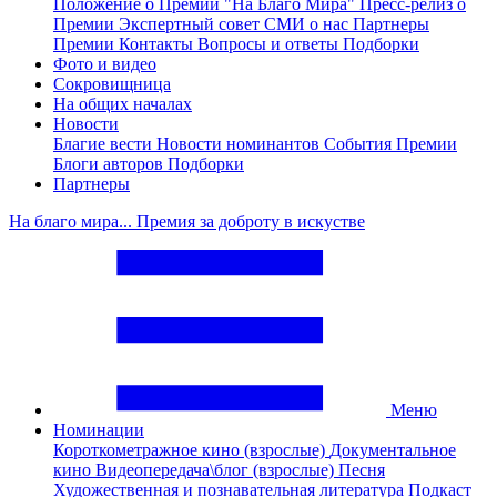
Положение о Премии "На Благо Мира"
Пресс-релиз о
Премии
Экспертный совет
СМИ о нас
Партнеры
Премии
Контакты
Вопросы и ответы
Подборки
Фото и видео
Сокровищница
На общих началах
Новости
Благие вести
Новости номинантов
События Премии
Блоги авторов
Подборки
Партнеры
На благо мира... Премия за доброту в искустве
Меню
Номинации
Короткометражное кино (взрослые)
Документальное
кино
Видеопередача\блог (взрослые)
Песня
Художественная и познавательная литература
Подкаст