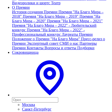
Видеоролики и шортс
Театр
О Премии
История создания Премии
Премия "На Благо Мира –
2018"
Премия "На Благо Мира – 2019"
Премия "На
Благо Мира – 2020"
Премия "На Благо Мира – 2021"
Премия "На Благо Мира – 2022" - Любительский
конкурс
Премия "На Благо Мира – 2022" -
Профессиональный конкурс
Лауреаты Премии
Положение о Премии "На Благо Мира"
Пресс-релиз о
Премии
Экспертный совет
СМИ о нас
Партнеры
Премии
Контакты
Вопросы и ответы
Подборки
Сокровищница
Москва
Санкт-Петербург