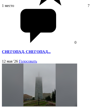
1 место
7
0
СНЕГОПАД, СНЕГОПАД...
12 мая '26
Голосовать