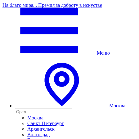
На благо мира... Премия за доброту в искустве
Меню
Москва
Москва
Санкт-Петербург
Архангельск
Волгоград