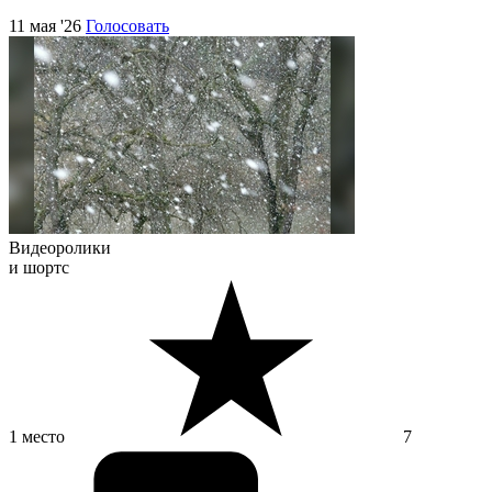
11 мая '26
Голосовать
Видеоролики
и шортс
1 место
7