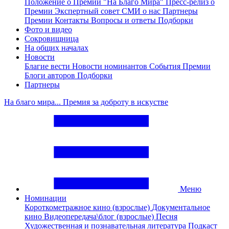
Положение о Премии "На Благо Мира"
Пресс-релиз о
Премии
Экспертный совет
СМИ о нас
Партнеры
Премии
Контакты
Вопросы и ответы
Подборки
Фото и видео
Сокровищница
На общих началах
Новости
Благие вести
Новости номинантов
События Премии
Блоги авторов
Подборки
Партнеры
На благо мира... Премия за доброту в искустве
Меню
Номинации
Короткометражное кино (взрослые)
Документальное
кино
Видеопередача\блог (взрослые)
Песня
Художественная и познавательная литература
Подкаст