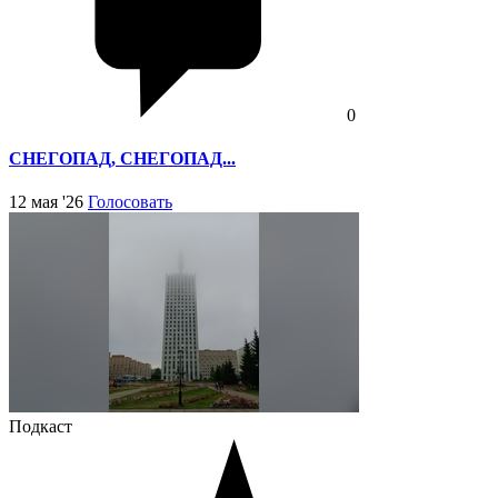
0
СНЕГОПАД, СНЕГОПАД...
12 мая '26
Голосовать
Подкаст