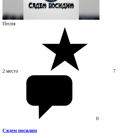
Песня
2 место
7
0
Сядем посидим