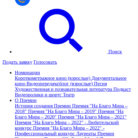
Поиск
Подать заявку
Голосовать
Номинации
Короткометражное кино (взрослые)
Документальное
кино
Видеопередача\блог (взрослые)
Песня
Художественная и познавательная литература
Подкаст
Видеоролики и шортс
Театр
О Премии
История создания Премии
Премия "На Благо Мира –
2018"
Премия "На Благо Мира – 2019"
Премия "На
Благо Мира – 2020"
Премия "На Благо Мира – 2021"
Премия "На Благо Мира – 2022" - Любительский
конкурс
Премия "На Благо Мира – 2022" -
Профессиональный конкурс
Лауреаты Премии