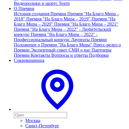
Видеоролики и шортс
Театр
О Премии
История создания Премии
Премия "На Благо Мира –
2018"
Премия "На Благо Мира – 2019"
Премия "На
Благо Мира – 2020"
Премия "На Благо Мира – 2021"
Премия "На Благо Мира – 2022" - Любительский
конкурс
Премия "На Благо Мира – 2022" -
Профессиональный конкурс
Лауреаты Премии
Положение о Премии "На Благо Мира"
Пресс-релиз о
Премии
Экспертный совет
СМИ о нас
Партнеры
Премии
Контакты
Вопросы и ответы
Подборки
Сокровищница
Москва
Санкт-Петербург