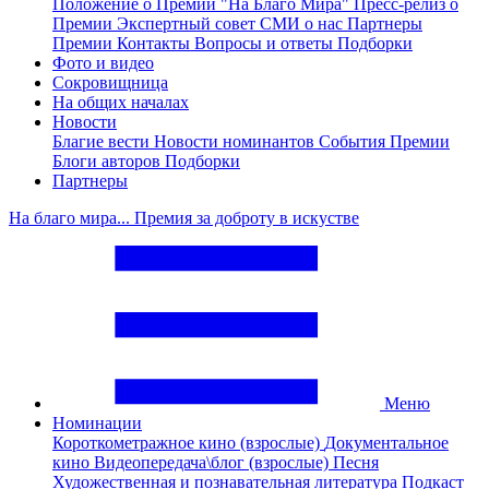
Положение о Премии "На Благо Мира"
Пресс-релиз о
Премии
Экспертный совет
СМИ о нас
Партнеры
Премии
Контакты
Вопросы и ответы
Подборки
Фото и видео
Сокровищница
На общих началах
Новости
Благие вести
Новости номинантов
События Премии
Блоги авторов
Подборки
Партнеры
На благо мира... Премия за доброту в искустве
Меню
Номинации
Короткометражное кино (взрослые)
Документальное
кино
Видеопередача\блог (взрослые)
Песня
Художественная и познавательная литература
Подкаст