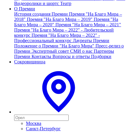
Видеоролики и шортс
Театр
О Премии
История создания Премии
Премия "На Благо Мира –
2018"
Премия "На Благо Мира – 2019"
Премия "На
Благо Мира – 2020"
Премия "На Благо Мира – 2021"
Премия "На Благо Мира – 2022" - Любительский
конкурс
Премия "На Благо Мира – 2022" -
Профессиональный конкурс
Лауреаты Премии
Положение о Премии "На Благо Мира"
Пресс-релиз о
Премии
Экспертный совет
СМИ о нас
Партнеры
Премии
Контакты
Вопросы и ответы
Подборки
Сокровищница
Москва
Санкт-Петербург