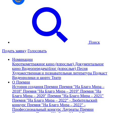
Поиск
Подать заявку
Голосовать
Номинации
Короткометражное кино (взрослые)
Документальное
кино
Видеопередача\блог (взрослые)
Песня
Художественная и познавательная литература
Подкаст
Видеоролики и шортс
Театр
О Премии
История создания Премии
Премия "На Благо Мира –
2018"
Премия "На Благо Мира – 2019"
Премия "На
Благо Мира – 2020"
Премия "На Благо Мира – 2021"
Премия "На Благо Мира – 2022" - Любительский
конкурс
Премия "На Благо Мира – 2022" -
Профессиональный конкурс
Лауреаты Премии