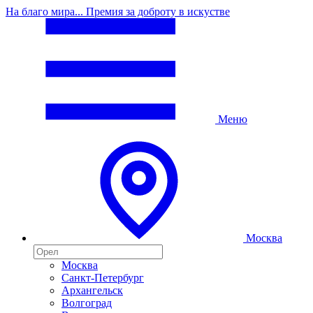
На благо мира... Премия за доброту в искустве
Меню
Москва
Москва
Санкт-Петербург
Архангельск
Волгоград