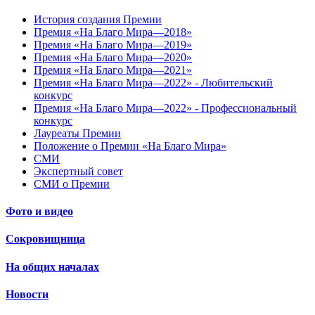
История создания Премии
Премия «На Благо Мира—2018»
Премия «На Благо Мира—2019»
Премия «На Благо Мира—2020»
Премия «На Благо Мира—2021»
Премия «На Благо Мира—2022» - Любительский
конкурс
Премия «На Благо Мира—2022» - Профессиональный
конкурс
Лауреаты Премии
Положение о Премии «На Благо Мира»
СМИ
Экспертный совет
СМИ о Премии
Фото и видео
Сокровищница
На общих началах
Новости