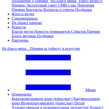
Положение о Премии "На Благо Мира"
Пресс-релиз о
Премии
Экспертный совет
СМИ о нас
Партнеры
Премии
Контакты
Вопросы и ответы
Подборки
Фото и видео
Сокровищница
На общих началах
Новости
Благие вести
Новости номинантов
События Премии
Блоги авторов
Подборки
Партнеры
На благо мира... Премия за доброту в искустве
Меню
Номинации
Короткометражное кино (взрослые)
Документальное
кино
Видеопередача\блог (взрослые)
Песня
Художественная и познавательная литература
Подкаст