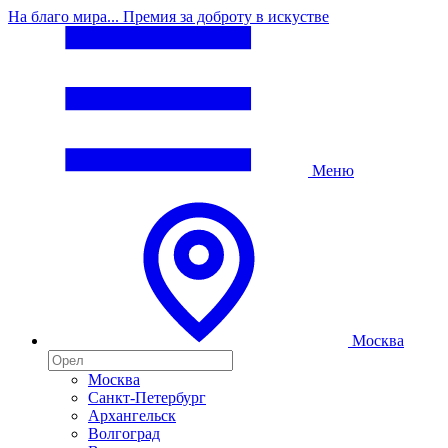
На благо мира... Премия за доброту в искустве
Меню
Москва
Москва
Санкт-Петербург
Архангельск
Волгоград