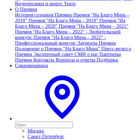
Видеоролики и шортс
Театр
О Премии
История создания Премии
Премия "На Благо Мира –
2018"
Премия "На Благо Мира – 2019"
Премия "На
Благо Мира – 2020"
Премия "На Благо Мира – 2021"
Премия "На Благо Мира – 2022" - Любительский
конкурс
Премия "На Благо Мира – 2022" -
Профессиональный конкурс
Лауреаты Премии
Положение о Премии "На Благо Мира"
Пресс-релиз о
Премии
Экспертный совет
СМИ о нас
Партнеры
Премии
Контакты
Вопросы и ответы
Подборки
Сокровищница
Москва
Санкт-Петербург