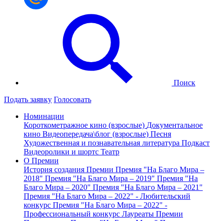
Поиск
Подать заявку
Голосовать
Номинации
Короткометражное кино (взрослые)
Документальное
кино
Видеопередача\блог (взрослые)
Песня
Художественная и познавательная литература
Подкаст
Видеоролики и шортс
Театр
О Премии
История создания Премии
Премия "На Благо Мира –
2018"
Премия "На Благо Мира – 2019"
Премия "На
Благо Мира – 2020"
Премия "На Благо Мира – 2021"
Премия "На Благо Мира – 2022" - Любительский
конкурс
Премия "На Благо Мира – 2022" -
Профессиональный конкурс
Лауреаты Премии