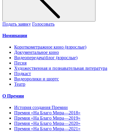
Подать заявку
Голосовать
Номинации
Короткометражное кино (взрослые)
Документальное кино
Видеопередача\блог (взрослые)
Песня
Художественная и познавательная литература
Подкаст
Видеоролики и шортс
Театр
О Премии
История создания Премии
Премия «На Благо Мира—2018»
Премия «На Благо Мира—2019»
Премия «На Благо Мира—2020»
Премия «На Благо Мира—2021»