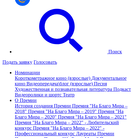
Поиск
Подать заявку
Голосовать
Номинации
Короткометражное кино (взрослые)
Документальное
кино
Видеопередача\блог (взрослые)
Песня
Художественная и познавательная литература
Подкаст
Видеоролики и шортс
Театр
О Премии
История создания Премии
Премия "На Благо Мира –
2018"
Премия "На Благо Мира – 2019"
Премия "На
Благо Мира – 2020"
Премия "На Благо Мира – 2021"
Премия "На Благо Мира – 2022" - Любительский
конкурс
Премия "На Благо Мира – 2022" -
Профессиональный конкурс
Лауреаты Премии