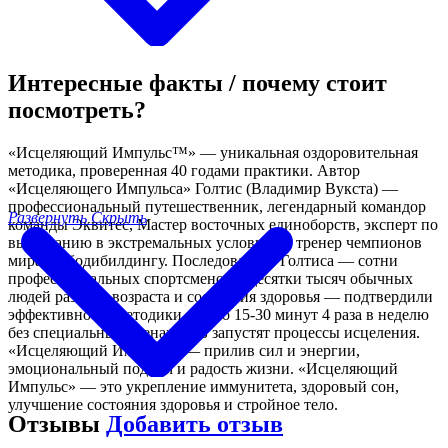
Интересные факты / почему стоит
посмотреть?
«Исцеляющий Импульс™» — уникальная оздоровительная
методика, проверенная 40 годами практики. Автор
«Исцеляющего Импульса» Голтис (Владимир Вукста) —
профессиональный путешественник, легендарный командор
Развернуть
Скрыть
команды Эквитес, Мастер восточных единоборств, эксперт по
выживанию в экстремальных условиях и тренер чемпионов
мира по бодибилдингу. Последователи Голтиса — сотни
профессиональных спортсменов и десятки тысяч обычных
людей разного возраста и состояния здоровья — подтвердили
эффективность методики. Всего 15-30 минут 4 раза в неделю
без специальных тренажеров запустят процессы исцеления.
«Исцеляющий Импульс» — прилив сил и энергии,
эмоциональный подъём и радость жизни. «Исцеляющий
Импульс» — это укрепление иммунитета, здоровый сон,
улучшение состояния здоровья и стройное тело.
Отзывы
Добавить отзыв