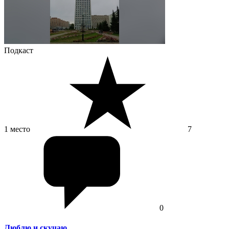
Подкаст
1 место
7
0
Люблю и скучаю