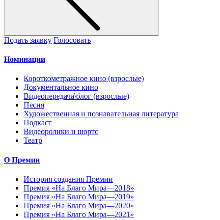
Подать заявку
Голосовать
Номинации
Короткометражное кино (взрослые)
Документальное кино
Видеопередача\блог (взрослые)
Песня
Художественная и познавательная литература
Подкаст
Видеоролики и шортс
Театр
О Премии
История создания Премии
Премия «На Благо Мира—2018»
Премия «На Благо Мира—2019»
Премия «На Благо Мира—2020»
Премия «На Благо Мира—2021»