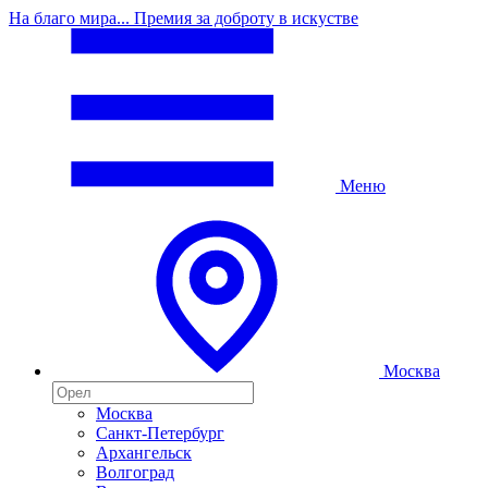
На благо мира... Премия за доброту в искустве
Меню
Москва
Москва
Санкт-Петербург
Архангельск
Волгоград