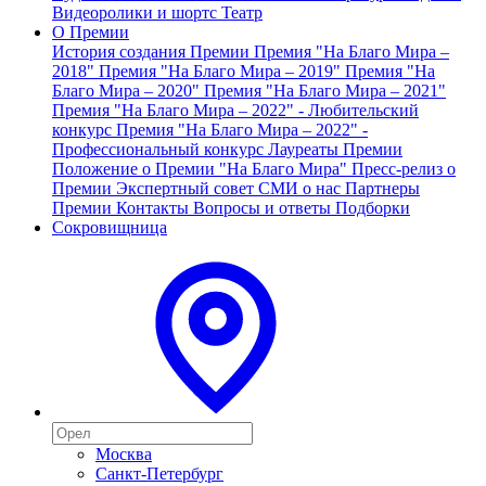
Видеоролики и шортс
Театр
О Премии
История создания Премии
Премия "На Благо Мира –
2018"
Премия "На Благо Мира – 2019"
Премия "На
Благо Мира – 2020"
Премия "На Благо Мира – 2021"
Премия "На Благо Мира – 2022" - Любительский
конкурс
Премия "На Благо Мира – 2022" -
Профессиональный конкурс
Лауреаты Премии
Положение о Премии "На Благо Мира"
Пресс-релиз о
Премии
Экспертный совет
СМИ о нас
Партнеры
Премии
Контакты
Вопросы и ответы
Подборки
Сокровищница
Москва
Санкт-Петербург