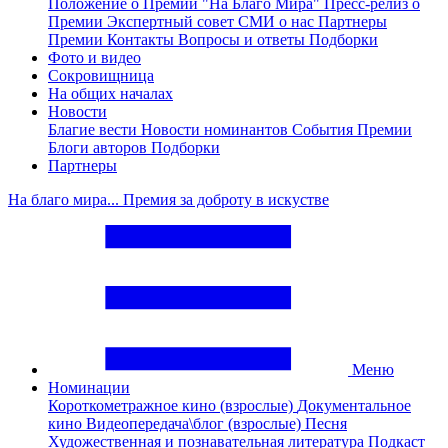
Положение о Премии "На Благо Мира"
Пресс-релиз о
Премии
Экспертный совет
СМИ о нас
Партнеры
Премии
Контакты
Вопросы и ответы
Подборки
Фото и видео
Сокровищница
На общих началах
Новости
Благие вести
Новости номинантов
События Премии
Блоги авторов
Подборки
Партнеры
На благо мира... Премия за доброту в искустве
Меню
Номинации
Короткометражное кино (взрослые)
Документальное
кино
Видеопередача\блог (взрослые)
Песня
Художественная и познавательная литература
Подкаст